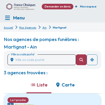
Demander un devis
Mon espace
Menu
Accueil
Nos Agences
Ain
Martignat
Nos agences de pompes funèbres :
Martignat - Ain
Ville ou code postal
3 agences trouvées :
Liste
Carte
La + proche