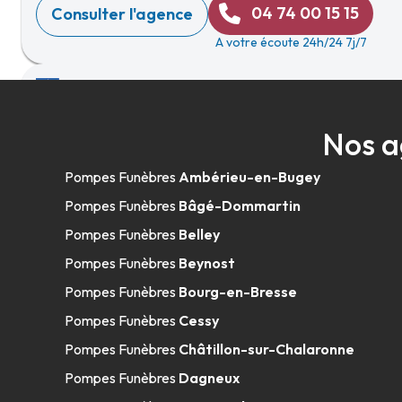
04 74 00 15 15
Consulter l'agence
A votre écoute 24h/24 7j/7
Centre Funéraire Bouvet - Trévoux
Nos a
09h-12h
14h-18h
Ouvert
508 Allée Des Filieristes
-
01600 Trévoux
Pompes Funèbres
Ambérieu-en-Bugey
04 74 08 16 39
Consulter l'agence
Pompes Funèbres
Bâgé-Dommartin
A votre écoute 24h/24 7j/7
Pompes Funèbres
Belley
Pompes Funèbres
Beynost
Pompes Funèbres
Bourg-en-Bresse
Pompes Funèbres J.Rodot - Macornay
Pompes Funèbres
Cessy
09h-12h
14h-18h
Ouvert
Pompes Funèbres
Châtillon-sur-Chalaronne
47 Route De Bellecombe
-
39570 Macornay
Pompes Funèbres
Dagneux
03 84 44 23 10
Consulter l'agence