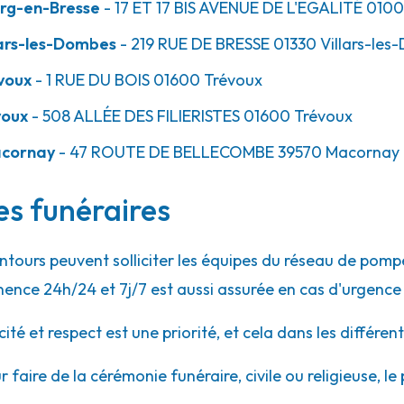
rg-en-Bresse
- 17 ET 17 BIS AVENUE DE L'EGALITÉ
010
ars-les-Dombes
- 219 RUE DE BRESSE
01330
Villars-les
voux
- 1 RUE DU BOIS
01600
Trévoux
voux
- 508 ALLÉE DES FILIERISTES
01600
Trévoux
acornay
- 47 ROUTE DE BELLECOMBE
39570
Macornay
ces funéraires
lentours peuvent solliciter les équipes du réseau de p
ence 24h/24 et 7j/7 est aussi assurée en cas d'urgence
 et respect est une priorité, et cela dans les différent
r faire de la cérémonie funéraire, civile ou religieuse, l