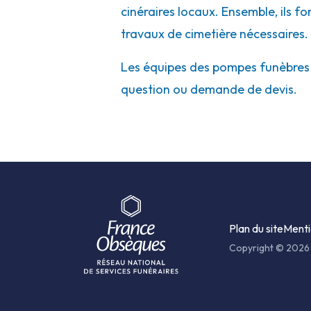
cinéraires locaux. Ensemble, ils f
travaux de cimetière nécessaires.
Les équipes des pompes funèbres et
question ou demande de devis.
Plan du site
Menti
Copyright © 2026