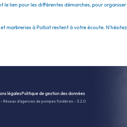
ont le lien pour les différentes démarches, pour organiser
 marbreries à Polliat restent à votre écoute. N'hésitez p
ons légales
Politique de gestion des données
-
Réseau d'agences de pompes funèbres - 3.2.0