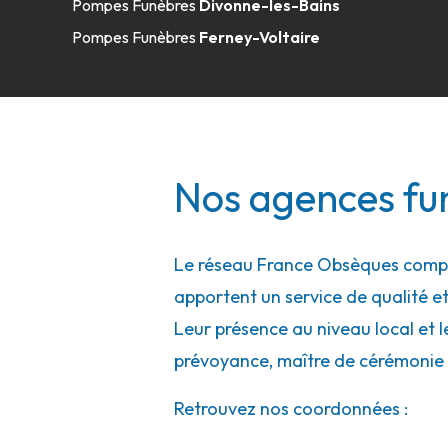
Pompes Funèbres
Divonne-les-Bains
A votre écoute 24h/24 7j/7
Pompes Funèbres
Ferney-Voltaire
Nos agences fun
Le réseau France Obsèques compte 
apportent un service de qualité et
Leur présence au niveau local et l
prévoyance, maître de cérémonie 
Retrouvez nos coordonnées :