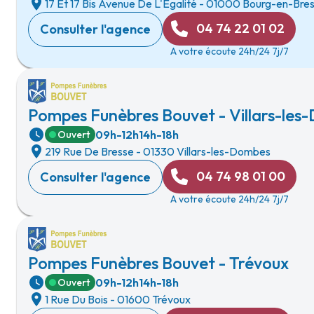
17 Et 17 Bis Avenue De L'Egalité
-
01000 Bourg-en-Bre
04 74 22 01 02
Consulter l'agence
A votre écoute 24h/24 7j/7
Pompes Funèbres Bouvet - Villars-le
09h-12h
14h-18h
Ouvert
219 Rue De Bresse
-
01330 Villars-les-Dombes
04 74 98 01 00
Consulter l'agence
A votre écoute 24h/24 7j/7
Pompes Funèbres Bouvet - Trévoux
09h-12h
14h-18h
Ouvert
1 Rue Du Bois
-
01600 Trévoux