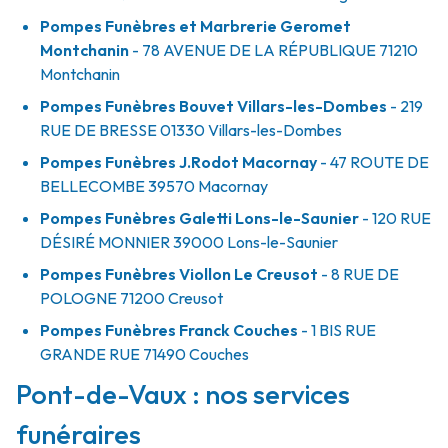
Pompes Funèbres et Marbrerie Geromet
Montchanin
- 78 AVENUE DE LA RÉPUBLIQUE
71210
Montchanin
Pompes Funèbres Bouvet Villars-les-Dombes
- 219
RUE DE BRESSE
01330
Villars-les-Dombes
Pompes Funèbres J.Rodot Macornay
- 47 ROUTE DE
BELLECOMBE
39570
Macornay
Pompes Funèbres Galetti Lons-le-Saunier
- 120 RUE
DÉSIRÉ MONNIER
39000
Lons-le-Saunier
Pompes Funèbres Viollon Le Creusot
- 8 RUE DE
POLOGNE
71200
Creusot
Pompes Funèbres Franck Couches
- 1 BIS RUE
GRANDE RUE
71490
Couches
Pont-de-Vaux : nos services
funéraires