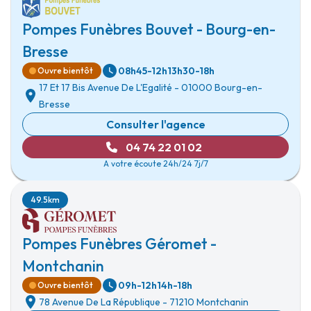
Pompes Funèbres Bouvet - Bourg-en-
Bresse
08h45-12h
13h30-18h
Ouvre bientôt
17 Et 17 Bis Avenue De L'Egalité
-
01000 Bourg-en-
Bresse
Consulter l'agence
04 74 22 01 02
A votre écoute 24h/24 7j/7
49.5km
Pompes Funèbres Géromet -
Montchanin
09h-12h
14h-18h
Ouvre bientôt
78 Avenue De La République
-
71210 Montchanin