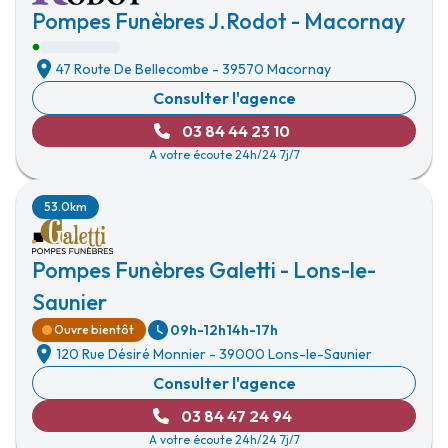
Pompes Funèbres J.Rodot - Macornay
47 Route De Bellecombe
-
39570 Macornay
Consulter l'agence
03 84 44 23 10
A votre écoute 24h/24 7j/7
53.0km
Pompes Funèbres Galetti - Lons-le-
Saunier
09h-12h
14h-17h
Ouvre bientôt
120 Rue Désiré Monnier
-
39000 Lons-le-Saunier
Consulter l'agence
03 84 47 24 94
A votre écoute 24h/24 7j/7