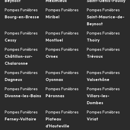
Beynost
Meximieux
Saint-Genis-Pouilly
Pompes Funèbres
Pompes Funèbres
Pompes Funèbres
Bourg-en-Bresse
Miribel
Saint-Maurice-de-
Beynost
Pompes Funèbres
Pompes Funèbres
Pompes Funèbres
Cessy
Montluel
Thoiry
Pompes Funèbres
Pompes Funèbres
Pompes Funèbres
Châtillon-sur-
Ornex
Trévoux
Chalaronne
Pompes Funèbres
Pompes Funèbres
Pompes Funèbres
Dagneux
Oyonnax
Valserhône
Pompes Funèbres
Pompes Funèbres
Pompes Funèbres
Divonne-les-Bains
Péronnas
Villars-les-
Dombes
Pompes Funèbres
Pompes Funèbres
Pompes Funèbres
Ferney-Voltaire
Plateau
Viriat
d'Hauteville