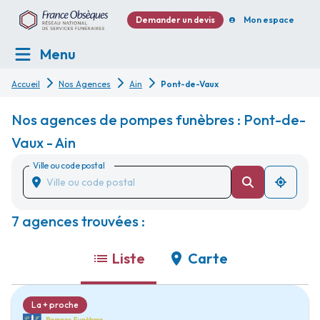
Demander un devis
Mon espace
Menu
Accueil
Nos Agences
Ain
Pont-de-Vaux
Nos agences de pompes funèbres : Pont-de-
Vaux - Ain
Ville ou code postal
7 agences trouvées :
Liste
Carte
La + proche