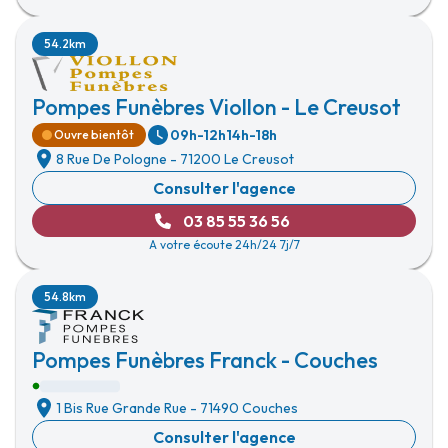
54.2km
Pompes Funèbres Viollon - Le Creusot
09h-12h
14h-18h
Ouvre bientôt
8 Rue De Pologne
-
71200 Le Creusot
Consulter l'agence
03 85 55 36 56
A votre écoute 24h/24 7j/7
54.8km
Pompes Funèbres Franck - Couches
1 Bis Rue Grande Rue
-
71490 Couches
Consulter l'agence