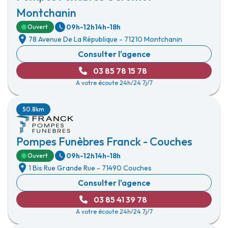
Montchanin
09h-12h
14h-18h
Ouvert
78 Avenue De La République
-
71210 Montchanin
Consulter l'agence
03 85 78 15 78
A votre écoute 24h/24 7j/7
50.8km
Pompes Funèbres Franck - Couches
09h-12h
14h-18h
Ouvert
1 Bis Rue Grande Rue
-
71490 Couches
Consulter l'agence
03 85 41 39 78
A votre écoute 24h/24 7j/7