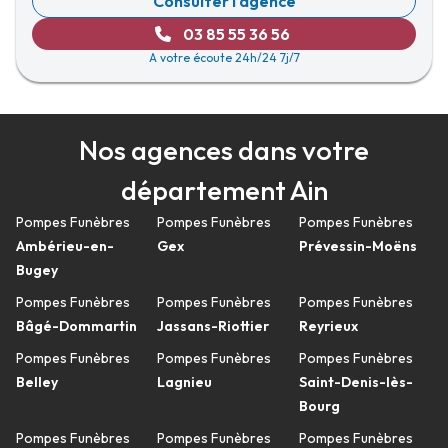
Consulter l'agence
03 85 55 36 56
A votre écoute 24h/24 7j/7
Nos agences dans votre
département Ain
Pompes Funèbres
Pompes Funèbres
Pompes Funèbres
Ambérieu-en-
Gex
Prévessin-Moëns
Bugey
Pompes Funèbres
Pompes Funèbres
Pompes Funèbres
Bâgé-Dommartin
Jassans-Riottier
Reyrieux
Pompes Funèbres
Pompes Funèbres
Pompes Funèbres
Belley
Lagnieu
Saint-Denis-lès-
Bourg
Pompes Funèbres
Pompes Funèbres
Pompes Funèbres