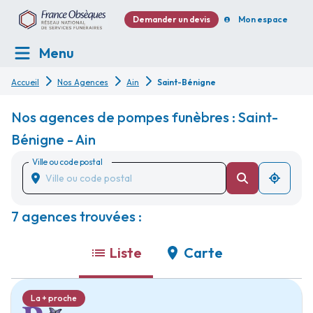
Demander un devis
Mon espace
Menu
Accueil
Nos Agences
Ain
Saint-Bénigne
Nos agences de pompes funèbres : Saint-
Bénigne - Ain
Ville ou code postal
7 agences trouvées :
Liste
Carte
La + proche