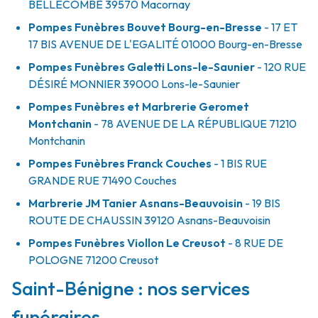
BELLECOMBE
39570
Macornay
Pompes Funèbres Bouvet Bourg-en-Bresse
- 17 ET
17 BIS AVENUE DE L'EGALITÉ
01000
Bourg-en-Bresse
Pompes Funèbres Galetti Lons-le-Saunier
- 120 RUE
DÉSIRÉ MONNIER
39000
Lons-le-Saunier
Pompes Funèbres et Marbrerie Geromet
Montchanin
- 78 AVENUE DE LA RÉPUBLIQUE
71210
Montchanin
Pompes Funèbres Franck Couches
- 1 BIS RUE
GRANDE RUE
71490
Couches
Marbrerie JM Tanier Asnans-Beauvoisin
- 19 BIS
ROUTE DE CHAUSSIN
39120
Asnans-Beauvoisin
Pompes Funèbres Viollon Le Creusot
- 8 RUE DE
POLOGNE
71200
Creusot
Saint-Bénigne : nos services
funéraires