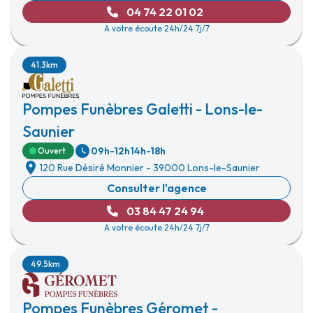
04 74 22 01 02
A votre écoute 24h/24 7j/7
41.3km
Pompes Funèbres Galetti - Lons-le-
Saunier
09h-12h
14h-18h
Ouvert
120 Rue Désiré Monnier
-
39000 Lons-le-Saunier
Consulter l'agence
03 84 47 24 94
A votre écoute 24h/24 7j/7
49.5km
Pompes Funèbres Géromet -