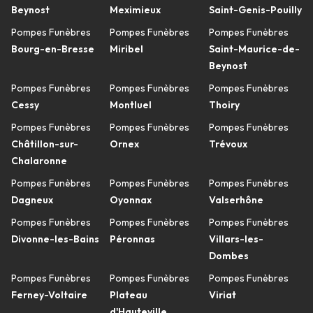
Beynost
Meximieux
Saint-Genis-Pouilly
Pompes Funèbres
Pompes Funèbres
Pompes Funèbres
Bourg-en-Bresse
Miribel
Saint-Maurice-de-
Beynost
Pompes Funèbres
Pompes Funèbres
Pompes Funèbres
Cessy
Montluel
Thoiry
Pompes Funèbres
Pompes Funèbres
Pompes Funèbres
Châtillon-sur-
Ornex
Trévoux
Chalaronne
Pompes Funèbres
Pompes Funèbres
Pompes Funèbres
Dagneux
Oyonnax
Valserhône
Pompes Funèbres
Pompes Funèbres
Pompes Funèbres
Divonne-les-Bains
Péronnas
Villars-les-
Dombes
Pompes Funèbres
Pompes Funèbres
Pompes Funèbres
Ferney-Voltaire
Plateau
Viriat
d'Hauteville