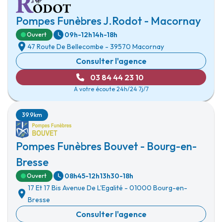
Pompes Funèbres J.Rodot - Macornay
09h-12h
14h-18h
Ouvert
47 Route De Bellecombe
-
39570 Macornay
Consulter l'agence
03 84 44 23 10
A votre écoute 24h/24 7j/7
39.9km
Pompes Funèbres Bouvet - Bourg-en-
Bresse
08h45-12h
13h30-18h
Ouvert
17 Et 17 Bis Avenue De L'Egalité
-
01000 Bourg-en-
Bresse
Consulter l'agence