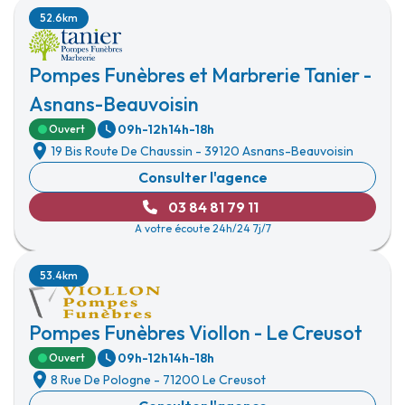
52.6km
Pompes Funèbres et Marbrerie Tanier -
Asnans-Beauvoisin
09h-12h
14h-18h
Ouvert
19 Bis Route De Chaussin
-
39120 Asnans-Beauvoisin
Consulter l'agence
03 84 81 79 11
A votre écoute 24h/24 7j/7
53.4km
Pompes Funèbres Viollon - Le Creusot
09h-12h
14h-18h
Ouvert
8 Rue De Pologne
-
71200 Le Creusot