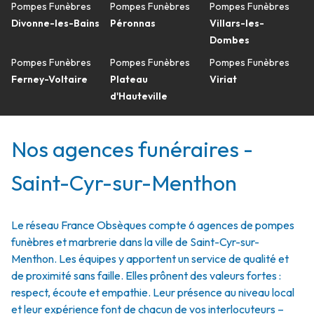
Pompes Funèbres
Pompes Funèbres
Pompes Funèbres
Divonne-les-Bains
Péronnas
Villars-les-
Dombes
Pompes Funèbres
Pompes Funèbres
Pompes Funèbres
Ferney-Voltaire
Plateau
Viriat
d'Hauteville
Nos agences funéraires -
Saint-Cyr-sur-Menthon
Le réseau France Obsèques compte 6 agences de pompes
funèbres et marbrerie dans la ville de Saint-Cyr-sur-
Menthon. Les équipes y apportent un service de qualité et
de proximité sans faille. Elles prônent des valeurs fortes :
respect, écoute et empathie. Leur présence au niveau local
et leur expérience font de chacun de vos interlocuteurs –