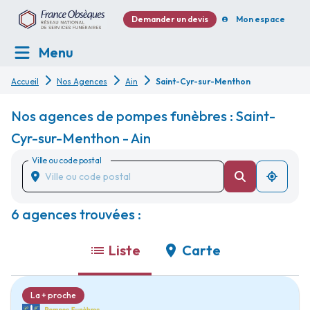
Demander un devis
Mon espace
Menu
Accueil
Nos Agences
Ain
Saint-Cyr-sur-Menthon
Nos agences de pompes funèbres : Saint-
Cyr-sur-Menthon - Ain
Ville ou code postal
6 agences trouvées :
Liste
Carte
La + proche