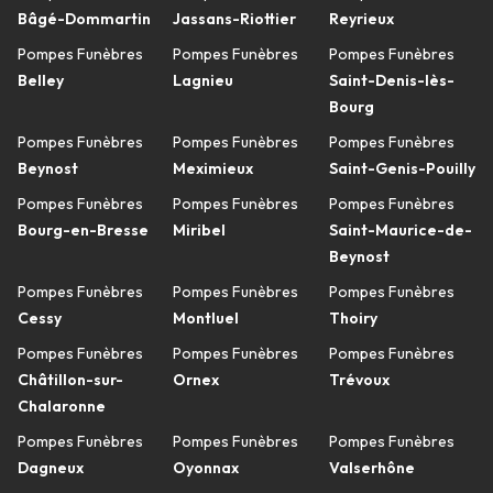
Bâgé-Dommartin
Jassans-Riottier
Reyrieux
Pompes Funèbres
Pompes Funèbres
Pompes Funèbres
Belley
Lagnieu
Saint-Denis-lès-
Bourg
Pompes Funèbres
Pompes Funèbres
Pompes Funèbres
Beynost
Meximieux
Saint-Genis-Pouilly
Pompes Funèbres
Pompes Funèbres
Pompes Funèbres
Bourg-en-Bresse
Miribel
Saint-Maurice-de-
Beynost
Pompes Funèbres
Pompes Funèbres
Pompes Funèbres
Cessy
Montluel
Thoiry
Pompes Funèbres
Pompes Funèbres
Pompes Funèbres
Châtillon-sur-
Ornex
Trévoux
Chalaronne
Pompes Funèbres
Pompes Funèbres
Pompes Funèbres
Dagneux
Oyonnax
Valserhône