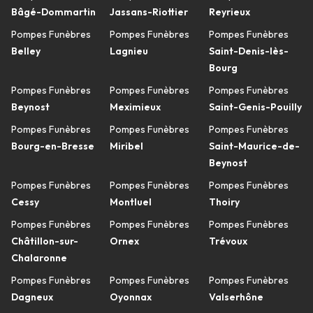
Bâgé-Dommartin
Jassans-Riottier
Reyrieux
Pompes Funèbres
Pompes Funèbres
Pompes Funèbres
Belley
Lagnieu
Saint-Denis-lès-
Bourg
Pompes Funèbres
Pompes Funèbres
Pompes Funèbres
Beynost
Meximieux
Saint-Genis-Pouilly
Pompes Funèbres
Pompes Funèbres
Pompes Funèbres
Bourg-en-Bresse
Miribel
Saint-Maurice-de-
Beynost
Pompes Funèbres
Pompes Funèbres
Pompes Funèbres
Cessy
Montluel
Thoiry
Pompes Funèbres
Pompes Funèbres
Pompes Funèbres
Châtillon-sur-
Ornex
Trévoux
Chalaronne
Pompes Funèbres
Pompes Funèbres
Pompes Funèbres
Dagneux
Oyonnax
Valserhône