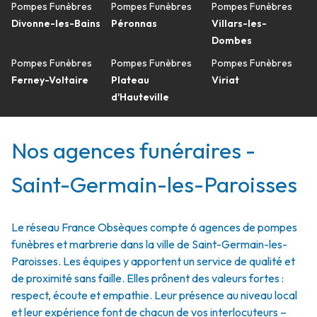
Pompes Funèbres
Pompes Funèbres
Pompes Funèbres
Divonne-les-Bains
Péronnas
Villars-les-
Dombes
Pompes Funèbres
Pompes Funèbres
Pompes Funèbres
Ferney-Voltaire
Plateau
Viriat
d'Hauteville
Nos agences funéraires -
Saint-Germain-les-Paroisses
Le réseau France Obsèques compte 6 agences de pompes
funèbres et marbrerie dans la ville de Saint-Germain-les-
Paroisses. Les équipes y apportent un service de qualité et
de proximité sans faille. Elles prônent des valeurs fortes :
respect, écoute et empathie. Leur présence au niveau local
et leur expérience font de chacun de vos interlocuteurs –