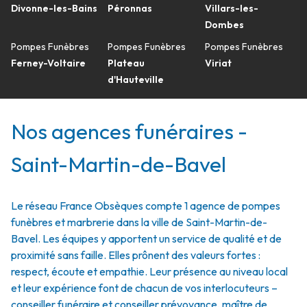
Divonne-les-Bains
Péronnas
Villars-les-
Dombes
Pompes Funèbres
Pompes Funèbres
Pompes Funèbres
Ferney-Voltaire
Plateau
Viriat
d'Hauteville
Nos agences funéraires -
Saint-Martin-de-Bavel
Le réseau France Obsèques compte 1 agence de pompes
funèbres et marbrerie dans la ville de Saint-Martin-de-
Bavel. Les équipes y apportent un service de qualité et de
proximité sans faille. Elles prônent des valeurs fortes :
respect, écoute et empathie. Leur présence au niveau local
et leur expérience font de chacun de vos interlocuteurs –
conseiller funéraire et conseiller prévoyance, maître de