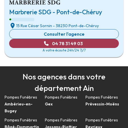
Marbrerie SDG - Pont-de-Chéruy
15 Rue César Sornin
-
38230 Pont-de-Chéruy
Consulter l'agence
04 78 31 49 03
A votre écoute 24h/24 7j/7
Nos agences dans votre
département Ain
Pompes Funèbres
Pompes Funèbres
Pompes Funèbres
Ambérieu-en-
Gex
Prévessin-Moëns
Bugey
Pompes Funèbres
Pompes Funèbres
Pompes Funèbres
Bâgé-Dommartin
Jassans-Riottier
Reyrieux