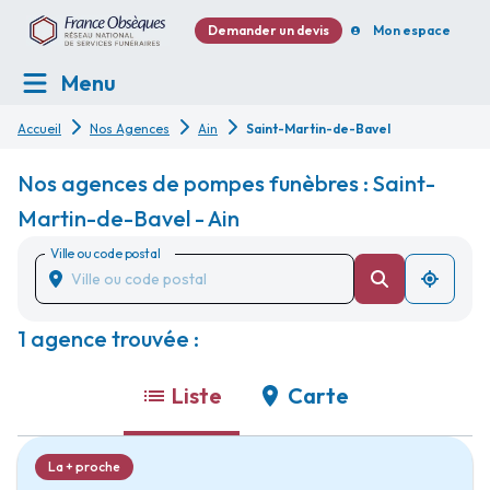
Demander un devis
Mon espace
Menu
Accueil
Nos Agences
Ain
Saint-Martin-de-Bavel
Nos agences de pompes funèbres : Saint-
Martin-de-Bavel - Ain
Ville ou code postal
1 agence trouvée :
Liste
Carte
La + proche