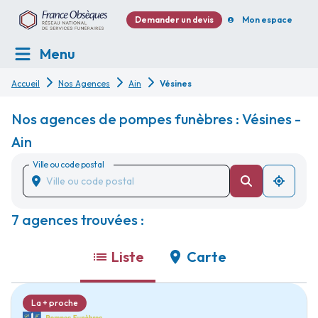
Demander un devis
Mon espace
Menu
Accueil
Nos Agences
Ain
Vésines
Nos agences de pompes funèbres : Vésines -
Ain
Ville ou code postal
7 agences trouvées :
Liste
Carte
La + proche