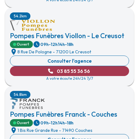
54.2km
Pompes Funèbres Viollon - Le Creusot
09h-12h
14h-18h
Ouvert
8 Rue De Pologne
-
71200 Le Creusot
Consulter l'agence
03 85 55 36 56
A votre écoute 24h/24 7j/7
54.8km
Pompes Funèbres Franck - Couches
09h-12h
14h-18h
Ouvert
1 Bis Rue Grande Rue
-
71490 Couches