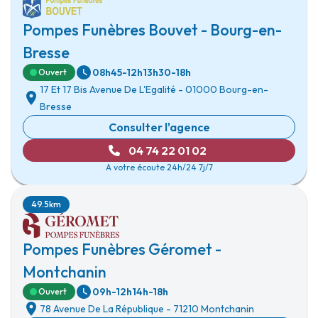
Pompes Funèbres Bouvet - Bourg-en-
Bresse
08h45-12h
13h30-18h
Ouvert
17 Et 17 Bis Avenue De L'Egalité
-
01000 Bourg-en-
Bresse
Consulter l'agence
04 74 22 01 02
A votre écoute 24h/24 7j/7
49.5km
Pompes Funèbres Géromet -
Montchanin
09h-12h
14h-18h
Ouvert
78 Avenue De La République
-
71210 Montchanin