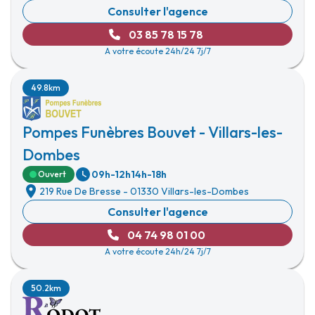
Consulter l'agence
03 85 78 15 78
A votre écoute 24h/24 7j/7
49.8km
Pompes Funèbres Bouvet - Villars-les-
Dombes
09h-12h
14h-18h
Ouvert
219 Rue De Bresse
-
01330 Villars-les-Dombes
Consulter l'agence
04 74 98 01 00
A votre écoute 24h/24 7j/7
50.2km