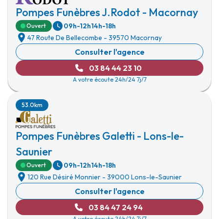
Pompes Funèbres J.Rodot - Macornay
09h-12h
14h-18h
Ouvert
47 Route De Bellecombe
-
39570 Macornay
Consulter l'agence
03 84 44 23 10
A votre écoute 24h/24 7j/7
53.0km
Pompes Funèbres Galetti - Lons-le-
Saunier
09h-12h
14h-18h
Ouvert
120 Rue Désiré Monnier
-
39000 Lons-le-Saunier
Consulter l'agence
03 84 47 24 94
A votre écoute 24h/24 7j/7