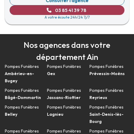
Consulter l'agence
03 85 41 39 78
A votre écoute 24h/24 7j/7
Nos agences dans votre
département Ain
Pompes Funèbres
Pompes Funèbres
Pompes Funèbres
Ambérieu-en-
Gex
Prévessin-Moëns
Bugey
Pompes Funèbres
Pompes Funèbres
Pompes Funèbres
Bâgé-Dommartin
Jassans-Riottier
Reyrieux
Pompes Funèbres
Pompes Funèbres
Pompes Funèbres
Belley
Lagnieu
Saint-Denis-lès-
Bourg
Pompes Funèbres
Pompes Funèbres
Pompes Funèbres