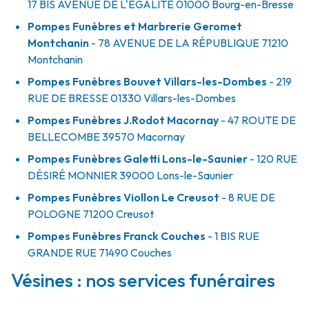
17 BIS AVENUE DE L'EGALITÉ
01000
Bourg-en-Bresse
Pompes Funèbres et Marbrerie Geromet
Montchanin
- 78 AVENUE DE LA RÉPUBLIQUE
71210
Montchanin
Pompes Funèbres Bouvet Villars-les-Dombes
- 219
RUE DE BRESSE
01330
Villars-les-Dombes
Pompes Funèbres J.Rodot Macornay
- 47 ROUTE DE
BELLECOMBE
39570
Macornay
Pompes Funèbres Galetti Lons-le-Saunier
- 120 RUE
DÉSIRÉ MONNIER
39000
Lons-le-Saunier
Pompes Funèbres Viollon Le Creusot
- 8 RUE DE
POLOGNE
71200
Creusot
Pompes Funèbres Franck Couches
- 1 BIS RUE
GRANDE RUE
71490
Couches
Vésines : nos services funéraires