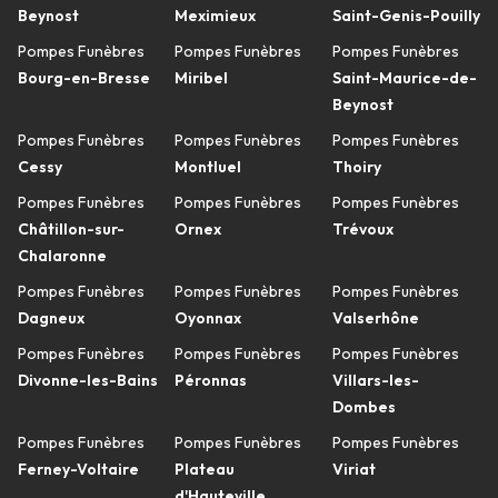
Beynost
Meximieux
Saint-Genis-Pouilly
Pompes Funèbres
Pompes Funèbres
Pompes Funèbres
Bourg-en-Bresse
Miribel
Saint-Maurice-de-
Beynost
Pompes Funèbres
Pompes Funèbres
Pompes Funèbres
Cessy
Montluel
Thoiry
Pompes Funèbres
Pompes Funèbres
Pompes Funèbres
Châtillon-sur-
Ornex
Trévoux
Chalaronne
Pompes Funèbres
Pompes Funèbres
Pompes Funèbres
Dagneux
Oyonnax
Valserhône
Pompes Funèbres
Pompes Funèbres
Pompes Funèbres
Divonne-les-Bains
Péronnas
Villars-les-
Dombes
Pompes Funèbres
Pompes Funèbres
Pompes Funèbres
Ferney-Voltaire
Plateau
Viriat
d'Hauteville