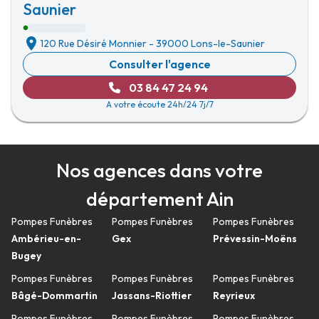
Saunier
120 Rue Désiré Monnier
-
39000 Lons-le-Saunier
Consulter l'agence
03 84 47 24 94
A votre écoute 24h/24 7j/7
Nos agences dans votre
département Ain
Pompes Funèbres
Pompes Funèbres
Pompes Funèbres
Ambérieu-en-
Gex
Prévessin-Moëns
Bugey
Pompes Funèbres
Pompes Funèbres
Pompes Funèbres
Bâgé-Dommartin
Jassans-Riottier
Reyrieux
Pompes Funèbres
Pompes Funèbres
Pompes Funèbres