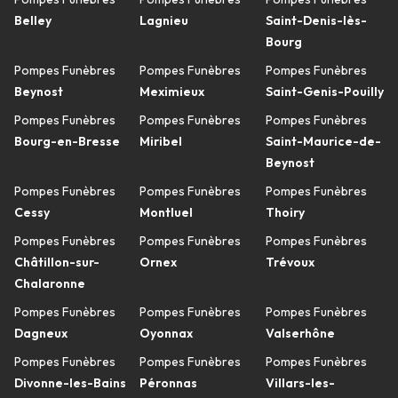
Belley
Lagnieu
Saint-Denis-lès-
Bourg
Pompes Funèbres
Pompes Funèbres
Pompes Funèbres
Beynost
Meximieux
Saint-Genis-Pouilly
Pompes Funèbres
Pompes Funèbres
Pompes Funèbres
Bourg-en-Bresse
Miribel
Saint-Maurice-de-
Beynost
Pompes Funèbres
Pompes Funèbres
Pompes Funèbres
Cessy
Montluel
Thoiry
Pompes Funèbres
Pompes Funèbres
Pompes Funèbres
Châtillon-sur-
Ornex
Trévoux
Chalaronne
Pompes Funèbres
Pompes Funèbres
Pompes Funèbres
Dagneux
Oyonnax
Valserhône
Pompes Funèbres
Pompes Funèbres
Pompes Funèbres
Divonne-les-Bains
Péronnas
Villars-les-