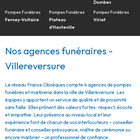
Dombes
Pompes Funèbres
Pompes Funèbres
Pompes Funèbres
Ferney-Voltaire
Plateau
Viriat
d'Hauteville
Nos agences funéraires -
Villereversure
Le réseau France Obsèques compte 4 agences de pompes
funèbres et marbrerie dans la ville de Villereversure. Les
équipes y apportent un service de qualité et de proximité
sans faille. Elles prônent des valeurs fortes : respect, écoute
et empathie. Leur présence au niveau local et leur
expérience font de chacun de vos interlocuteurs – conseiller
funéraire et conseiller prévoyance, maître de cérémonie ou
encore marbrier – un professionnel de confiance.