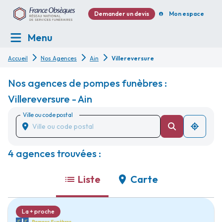
Demander un devis
Mon espace
Menu
Accueil
Nos Agences
Ain
Villereversure
Nos agences de pompes funèbres :
Villereversure - Ain
Ville ou code postal
4 agences trouvées :
Liste
Carte
La + proche