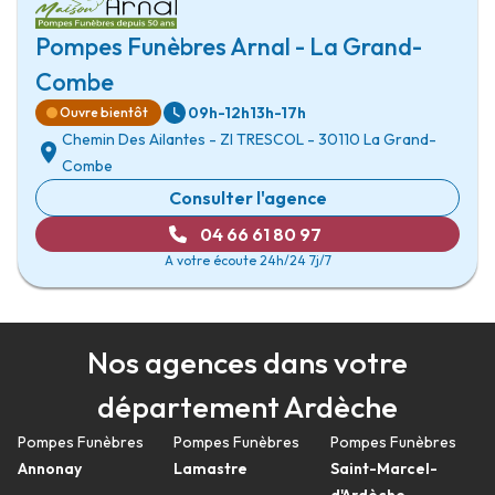
Pompes Funèbres Arnal - La Grand-
Combe
09h-12h
13h-17h
Ouvre bientôt
Chemin Des Ailantes
-
ZI TRESCOL
-
30110 La Grand-
Combe
Consulter l'agence
04 66 61 80 97
A votre écoute 24h/24 7j/7
Nos agences dans votre
département Ardèche
Pompes Funèbres
Pompes Funèbres
Pompes Funèbres
Annonay
Lamastre
Saint-Marcel-