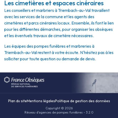
Les cimetières et espaces cinéraires
Les conseillers et marbriers à Triembach-au-Val travaillent
avec les services de la commune et les agents des
cimetières et parcs cinéraires locaux. Ensemble, ils font le lien
pour les différentes démarches, pour organiser les obsèques
et les éventuels travaux de cimetière nécessaires.
Les équipes des pompes funèbres et marbreries à
Triembach-au-Val restent à votre écoute. N'hésitez pas à les
solliciter pour toute question ou demande de devis.
Plan du site
Mentions légales
Politique de gestion des données
Copyright © 2026
Réseau d'agences de pompes funèbres - 3.2.0