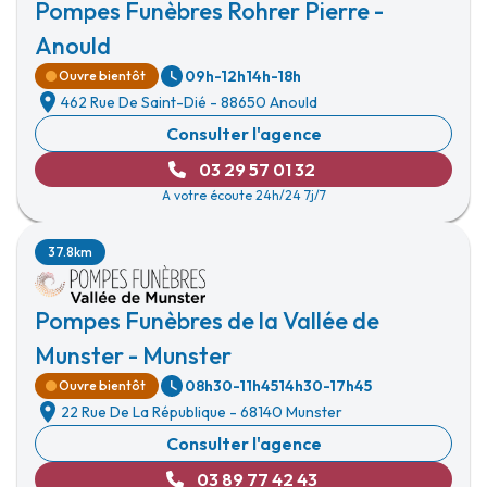
Pompes Funèbres Rohrer Pierre -
Anould
09h-12h
14h-18h
Ouvre bientôt
462 Rue De Saint-Dié
-
88650 Anould
Consulter l'agence
03 29 57 01 32
A votre écoute 24h/24 7j/7
37.8km
Pompes Funèbres de la Vallée de
Munster - Munster
08h30-11h45
14h30-17h45
Ouvre bientôt
22 Rue De La République
-
68140 Munster
Consulter l'agence
03 89 77 42 43