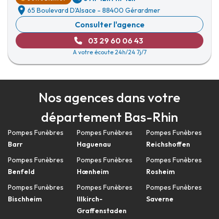
65 Boulevard D'Alsace
-
88400 Gérardmer
Consulter l'agence
03 29 60 06 43
A votre écoute 24h/24 7j/7
Nos agences dans votre
département Bas-Rhin
Pompes Funèbres
Pompes Funèbres
Pompes Funèbres
Barr
Haguenau
Reichshoffen
Pompes Funèbres
Pompes Funèbres
Pompes Funèbres
Benfeld
Hœnheim
Rosheim
Pompes Funèbres
Pompes Funèbres
Pompes Funèbres
Bischheim
Illkirch-
Saverne
Graffenstaden