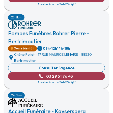
A votre écoute 24h/24 7j/7
23.5km
Pompes Funèbres Rohrer Pierre -
Bertrimoutier
09h-12h
14h-18h
Ouvre bientôt
Chêne Poliat
-
17 RUE MAURICE LEMAIRE
-
88520
Bertrimoutier
Consulter l'agence
03 29 51 76 43
A votre écoute 24h/24 7j/7
24.5km
Accueil Funéraire - Kaysersberg