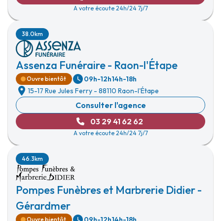
A votre écoute 24h/24 7j/7
38.0km
Assenza Funéraire - Raon-l'Étape
09h-12h
14h-18h
Ouvre bientôt
15-17 Rue Jules Ferry
-
88110 Raon-l'Étape
Consulter l'agence
03 29 41 62 62
A votre écoute 24h/24 7j/7
46.3km
Pompes Funèbres et Marbrerie Didier -
Gérardmer
09h-12h
14h-18h
Ouvre bientôt