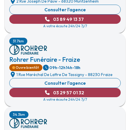
2 Rue Joseph De Pauw
-
68320 Muntzenheim
Consulter l'agence
03 89 49 13 37
A votre écoute 24h/24 7j/7
31.7km
Rohrer Funéraire - Fraize
09h-12h
14h-18h
Ouvre bientôt
1 Rue Maréchal De Lattre De Tassigny
-
88230 Fraize
Consulter l'agence
03 29 57 01 32
A votre écoute 24h/24 7j/7
34.3km