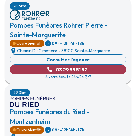
28.6km
Pompes Funèbres Rohrer Pierre -
Sainte-Marguerite
09h-12h
14h-18h
Ouvre bientôt
Chemin Du Cimetière
-
88100 Sainte-Marguerite
Consulter l'agence
03 29 55 51 52
A votre écoute 24h/24 7j/7
29.0km
Pompes Funèbres du Ried -
Muntzenheim
09h-12h
14h-17h
Ouvre bientôt