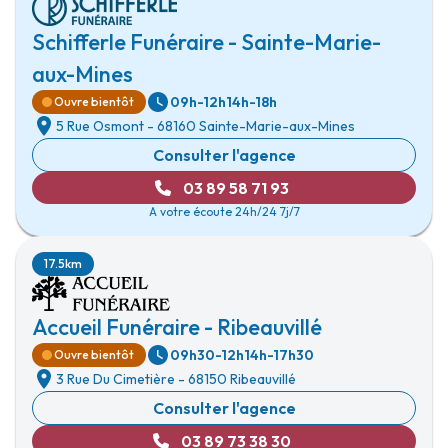
Schifferle Funéraire - Sainte-Marie-
aux-Mines
09h-12h
14h-18h
Ouvre bientôt
5 Rue Osmont
-
68160 Sainte-Marie-aux-Mines
Consulter l'agence
03 89 58 71 93
A votre écoute 24h/24 7j/7
17.5km
Accueil Funéraire - Ribeauvillé
09h30-12h
14h-17h30
Ouvre bientôt
3 Rue Du Cimetière
-
68150 Ribeauvillé
Consulter l'agence
03 89 73 38 30