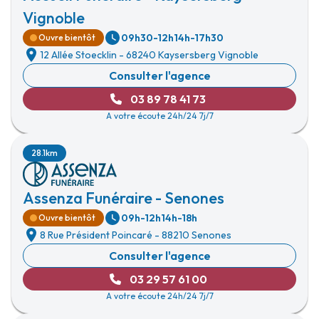
Vignoble
09h30-12h
14h-17h30
Ouvre bientôt
12 Allée Stoecklin
-
68240 Kaysersberg Vignoble
Consulter l'agence
03 89 78 41 73
A votre écoute 24h/24 7j/7
28.1km
Assenza Funéraire - Senones
09h-12h
14h-18h
Ouvre bientôt
8 Rue Président Poincaré
-
88210 Senones
Consulter l'agence
03 29 57 61 00
A votre écoute 24h/24 7j/7