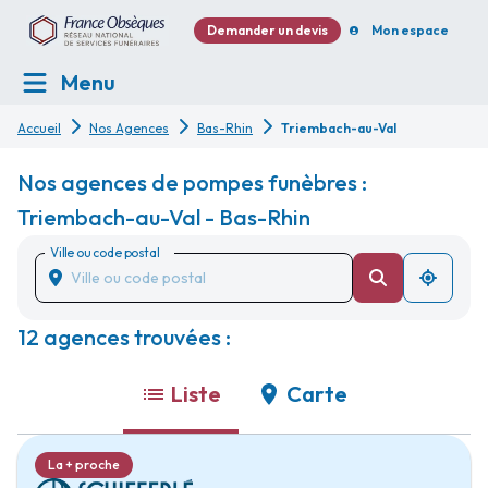
Demander un devis
Mon espace
Menu
Accueil
Nos Agences
Bas-Rhin
Triembach-au-Val
Nos agences de pompes funèbres :
Triembach-au-Val - Bas-Rhin
Ville ou code postal
12 agences trouvées :
Liste
Carte
La + proche