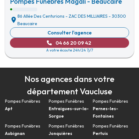
Pompes Funèbres Magali - Beaucaire
86 Allée Des Centurions
-
ZAC DES MILLIAIRES
-
30300
Beaucaire
Consulter l'agence
04 66 20 09 42
A votre écoute 24h/24 7j/7
Nos agences dans votre
département Vaucluse
Pompes Funèbres
Pompes Funèbres
Pompes Funèbres
Apt
Entraigues-sur-la-
Pernes-les-
Sorgue
Fontaines
Pompes Funèbres
Pompes Funèbres
Pompes Funèbres
Aubignan
Jonquières
Pertuis