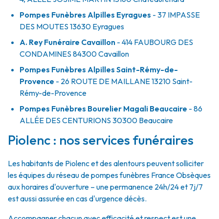
Pompes Funèbres Alpilles Eyragues
- 37 IMPASSE
DES MOUTES
13630
Eyragues
A. Rey Funéraire Cavaillon
- 414 FAUBOURG DES
CONDAMINES
84300
Cavaillon
Pompes Funèbres Alpilles Saint-Rémy-de-
Provence
- 26 ROUTE DE MAILLANE
13210
Saint-
Rémy-de-Provence
Pompes Funèbres Bourelier Magali Beaucaire
- 86
ALLÉE DES CENTURIONS
30300
Beaucaire
Piolenc : nos services funéraires
Les habitants de Piolenc et des alentours peuvent solliciter
les équipes du réseau de pompes funèbres France Obsèques
aux horaires d'ouverture – une permanence 24h/24 et 7j/7
est aussi assurée en cas d'urgence décès.
Accompagner chacun avec efficacité et respect est une