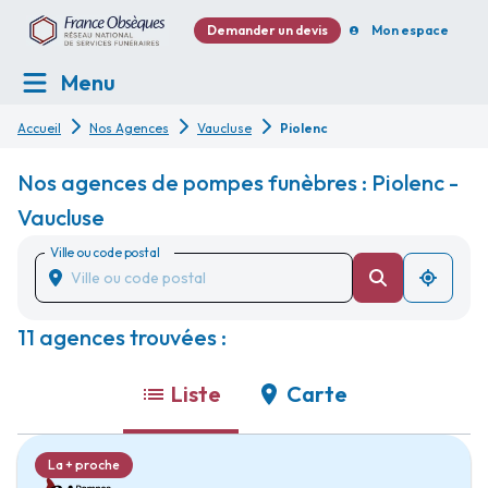
Demander un devis
Mon espace
Menu
Accueil
Nos Agences
Vaucluse
Piolenc
Nos agences de pompes funèbres : Piolenc -
Vaucluse
Ville ou code postal
11 agences trouvées :
Liste
Carte
La + proche