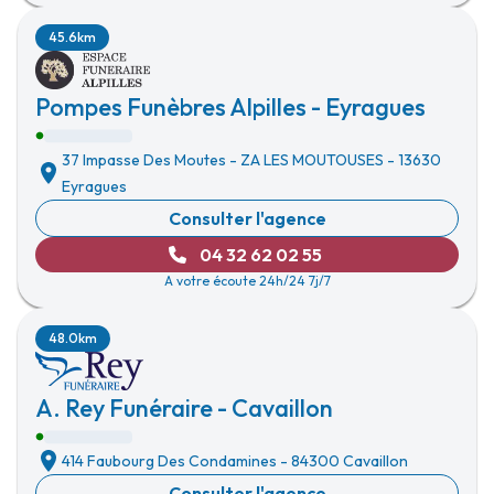
45.6km
Pompes Funèbres Alpilles - Eyragues
37 Impasse Des Moutes
-
ZA LES MOUTOUSES
-
13630
Eyragues
Consulter l'agence
04 32 62 02 55
A votre écoute 24h/24 7j/7
48.0km
A. Rey Funéraire - Cavaillon
414 Faubourg Des Condamines
-
84300 Cavaillon
Consulter l'agence