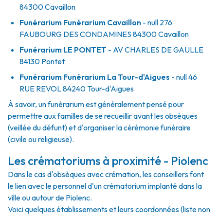
84300
Cavaillon
Funérarium
Funérarium Cavaillon
- null
276
FAUBOURG DES CONDAMINES
84300
Cavaillon
Funérarium
LE PONTET
- AV
CHARLES DE GAULLE
84130
Pontet
Funérarium
Funérarium La Tour-d'Aigues
- null
46
RUE REVOL
84240
Tour-d'Aigues
À savoir, un funérarium est généralement pensé pour
permettre aux familles de se recueillir avant les obsèques
(veillée du défunt) et d'organiser la cérémonie funéraire
(civile ou religieuse).
Les crématoriums à proximité - Piolenc
Dans le cas d'obsèques avec crémation, les conseillers font
le lien avec le personnel d'un crématorium implanté dans la
ville ou autour de Piolenc.
Voici quelques établissements et leurs coordonnées (liste non