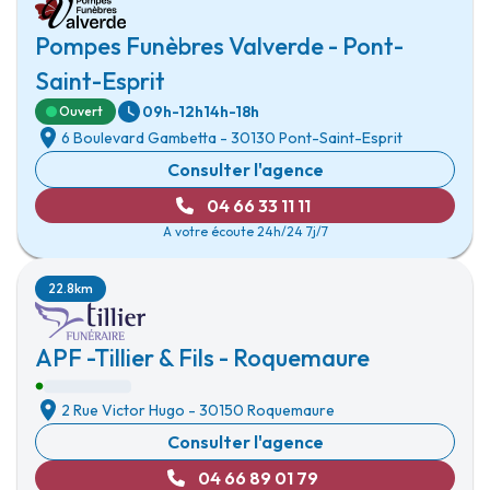
Pompes Funèbres Valverde - Pont-
Saint-Esprit
09h-12h
14h-18h
Ouvert
6 Boulevard Gambetta
-
30130 Pont-Saint-Esprit
Consulter l'agence
04 66 33 11 11
A votre écoute 24h/24 7j/7
22.8km
APF -Tillier & Fils - Roquemaure
2 Rue Victor Hugo
-
30150 Roquemaure
Consulter l'agence
04 66 89 01 79