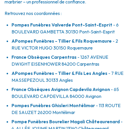
marbrier – un professionnel de confiance.
Retrouvez nos coordonnées :
Pompes Funèbres Valverde Pont-Saint-Esprit
- 6
BOULEVARD GAMBETTA
30130
Pont-Saint-Esprit
APompes Funèbres - Tillier & Fils Roquemaure
- 2
RUE VICTOR HUGO
30150
Roquemaure
France Obsèques Carpentras
- 1267 AVENUE
DWIGHT EISENHOWER
84200
Carpentras
APompes Funèbres - Tillier & Fils Les Angles
- 7 RUE
MASSEPEZOUL
30133
Angles
France Obsèques Avignon Capdevila Avignon
- 65
BOULEVARD CAPDEVILLA
84000
Avignon
Pompes Funèbres Ghisleri Montélimar
- 113 ROUTE
DE SAUZET
26200
Montélimar
Pompe Funèbres Bourelier Magali Châteaurenard
-
4, ALLÉE JOSIME MARTIN
13160
Châteaurenard