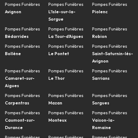
Pompes Funèbres
Pompes Funèbres
Pompes Funèbres
Avignon
L'Isle-sur-la-
Piolenc
Sorgue
Pompes Funèbres
Pompes Funèbres
Pompes Funèbres
Bédarrides
La Tour-d'Aigues
Robion
Pompes Funèbres
Pompes Funèbres
Pompes Funèbres
Bollène
Le Pontet
Saint-Saturnin-lès-
Avignon
Pompes Funèbres
Pompes Funèbres
Pompes Funèbres
Camaret-sur-
Le Thor
Sarrians
Aigues
Pompes Funèbres
Pompes Funèbres
Pompes Funèbres
Carpentras
Mazan
Sorgues
Pompes Funèbres
Pompes Funèbres
Pompes Funèbres
Caumont-sur-
Monteux
Vaison-la-
Durance
Romaine
Pompes Funèbres
Pompes Funèbres
Pompes Funèbres