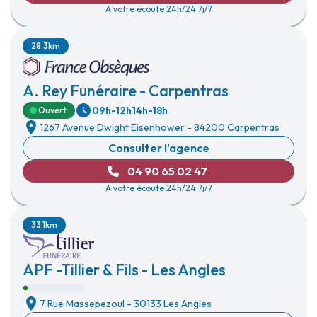
A votre écoute 24h/24 7j/7
28.3km
A. Rey Funéraire - Carpentras
09h-12h
14h-18h
Ouvert
1267 Avenue Dwight Eisenhower
-
84200 Carpentras
Consulter l'agence
04 90 65 02 47
A votre écoute 24h/24 7j/7
33.1km
APF -Tillier & Fils - Les Angles
7 Rue Massepezoul
-
30133 Les Angles