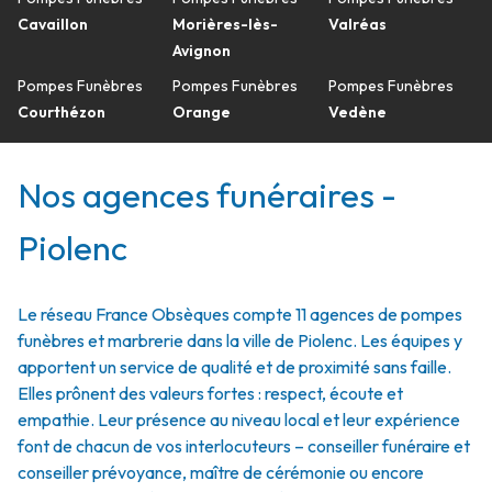
Cavaillon
Morières-lès-
Valréas
Avignon
Pompes Funèbres
Pompes Funèbres
Pompes Funèbres
Courthézon
Orange
Vedène
Nos agences funéraires -
Piolenc
Le réseau France Obsèques compte 11 agences de pompes
funèbres et marbrerie dans la ville de Piolenc. Les équipes y
apportent un service de qualité et de proximité sans faille.
Elles prônent des valeurs fortes : respect, écoute et
empathie. Leur présence au niveau local et leur expérience
font de chacun de vos interlocuteurs – conseiller funéraire et
conseiller prévoyance, maître de cérémonie ou encore