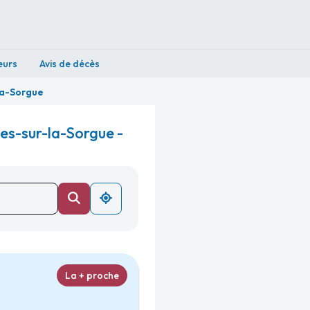
eurs
Avis de décès
la-Sorgue
es-sur-la-Sorgue -
La + proche