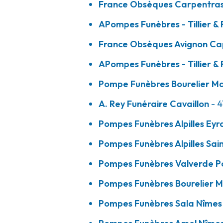
France Obsèques Carpentra
A votre écoute 24h/24 7j/7
APompes Funèbres - Tillier &
France Obsèques Avignon Ca
Pompes Funèbres Alpilles - Saint-Rém
APompes Funèbres - Tillier & F
09h-12h
Ouvert
Pompe Funèbres Bourelier M
26 Route De Maillane
-
13210 Saint-Rémy-de-Provence
04 90 94 38 15
Consulter l'agence
A. Rey Funéraire Cavaillon
- 
A votre écoute 24h/24 7j/7
Pompes Funèbres Alpilles Ey
Pompes Funèbres Alpilles Sa
Pompes Funèbres Valverde - Pont-Sain
Pompes Funèbres Valverde Po
09h-12h
14h-18h
Ouvert
Pompes Funèbres Bourelier M
6 Boulevard Gambetta
-
30130 Pont-Saint-Esprit
Pompes Funèbres Sala Nîmes
04 66 33 11 11
Consulter l'agence