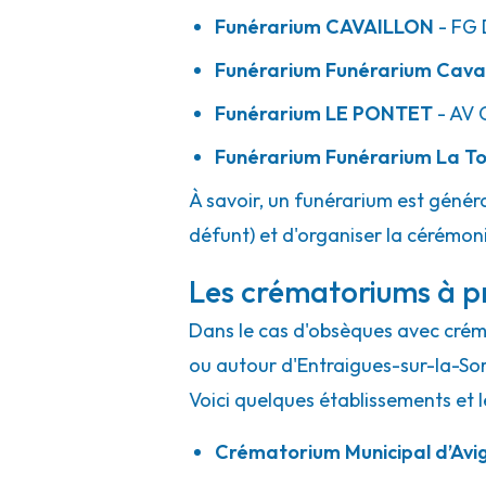
Funérarium
CAVAILLON
- FG
Funérarium
Funérarium Cavai
Funérarium
LE PONTET
- AV
C
Funérarium
Funérarium La To
À savoir, un funérarium est généra
défunt) et d'organiser la cérémonie
Les crématoriums à p
Dans le cas d'obsèques avec crémat
ou autour d'Entraigues-sur-la-So
Voici quelques établissements et l
Crématorium Municipal d’Avi