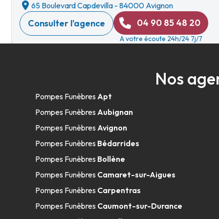
65 Boulevard Capdevilla
-
84000 Avignon
04 90 85 48 20
Consulter l'agence
A votre écoute 24h/24 7j/7
Nos age
APF -Tillier & Fils - Les Angles
Pompes Funèbres
Apt
09h-12h
Ouvert
7 Rue Massepezoul
-
30133 Les Angles
Pompes Funèbres
Aubignan
04 90 80 30 30
Consulter l'agence
Pompes Funèbres
Avignon
A votre écoute 24h/24 7j/7
Pompes Funèbres
Bédarrides
Pompes Funèbres
Bollène
Pompes Funèbres
Camaret-sur-Aigues
Pompes Funèbres Bourelier Magali - 
Pompes Funèbres
Carpentras
Pompes Funèbres
Caumont-sur-Durance
4, Allée Josime Martin
-
13160 Châteaurenard