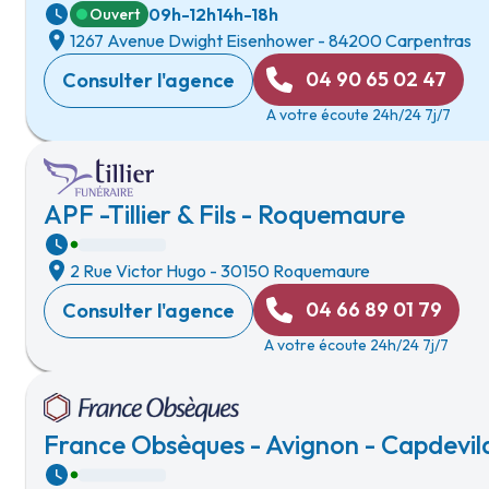
09h-12h
14h-18h
Ouvert
1267 Avenue Dwight Eisenhower
-
84200 Carpentras
04 90 65 02 47
Consulter l'agence
A votre écoute 24h/24 7j/7
APF -Tillier & Fils - Roquemaure
2 Rue Victor Hugo
-
30150 Roquemaure
04 66 89 01 79
Consulter l'agence
A votre écoute 24h/24 7j/7
France Obsèques - Avignon - Capdevil