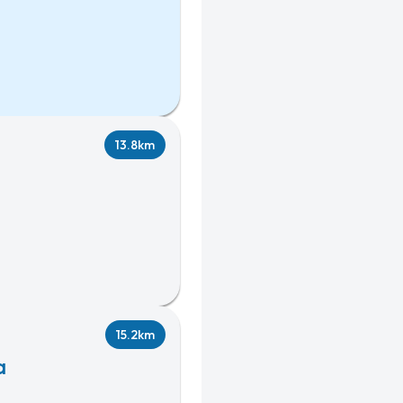
13.8km
15.2km
a