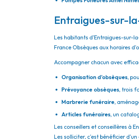
Pompes Funèbres Amel Nîme
A votre écoute 24h/24 7j/7
Entraigues-sur-la-
Pompes Funèbres Magali - Beaucaire
Les habitants d'Entraigues-sur-la
86 Allée Des Centurions
-
ZAC DES MILLIAIRES
-
3030
France Obsèques aux horaires d'o
04 66 20 09 42
Consulter l'agence
Accompagner chacun avec efficacité
A votre écoute 24h/24 7j/7
Organisation d'obsèques
,
pou
Prévoyance obsèques
,
trois f
Pompes Funèbres Sala - Nîmes
Marbrerie funéraire
,
aménager
20 Place Michel Bully
-
30000 Nîmes
Articles funéraires
,
un catalo
04 66 27 80 80
Consulter l'agence
Les conseillers et conseillères à 
A votre écoute 24h/24 7j/7
Les solliciter, c'est bénéficier 