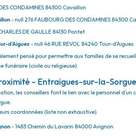
DES CONDAMINES
84300
Cavaillon
llon
- null
276 FAUBOURG DES CONDAMINES
84300
Ca
HARLES DE GAULLE
84130
Pontet
ur-d'Aigues
- null
46 RUE REVOL
84240
Tour-d'Aigues
lement pensé pour permettre aux familles de se recueill
 funéraire (civile ou religieuse).
roximité - Entraigues-sur-la-Sorgu
ion, les conseillers font le lien avec le personnel d'un 
rgue.
eurs coordonnées (liste non exhaustive).
gnon
- 1483 Chemin du Lavarin 84000 Avignon