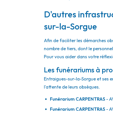
D'autres infrastru
Pompes Funèbres Amel - Nîmes - Laën
sur-la-Sorgue
113 Rue Laënnec
-
30000 Nîmes
04 66 40 30 30
Consulter l'agence
Afin de faciliter les démarches ob
A votre écoute 24h/24 7j/7
nombre de tiers, dont le personne
Pour vous aider dans votre réflex
Les funérariums à pro
Entraigues-sur-la-Sorgue et ses e
l'attente de leurs obsèques.
Funérarium
CARPENTRAS
- A
Funérarium
CARPENTRAS
- A