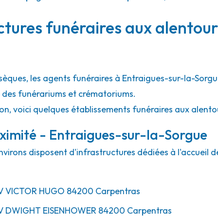
52.0km
ctures funéraires aux alentour
nec
sèques, les agents funéraires à Entraigues-sur-la-Sorgu
l des funérariums et crématoriums.
ion, voici quelques établissements funéraires aux alent
ximité - Entraigues-sur-la-Sorgue
nvirons disposent d'infrastructures dédiées à l'accueil
V
VICTOR HUGO
84200
Carpentras
V
DWIGHT EISENHOWER
84200
Carpentras