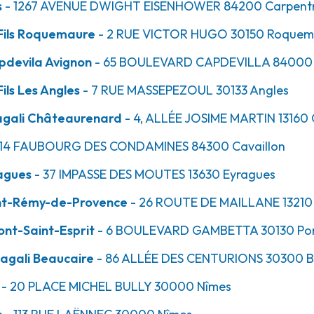
s
- 1267 AVENUE DWIGHT EISENHOWER
84200
Carpent
 Fils Roquemaure
- 2 RUE VICTOR HUGO
30150
Roquem
29.3km
pdevila Avignon
- 65 BOULEVARD CAPDEVILLA
84000
y-de-Provence
ils Les Angles
- 7 RUE MASSEPEZOUL
30133
Angles
agali Châteaurenard
- 4, ALLÉE JOSIME MARTIN
13160
414 FAUBOURG DES CONDAMINES
84300
Cavaillon
ragues
- 37 IMPASSE DES MOUTES
13630
Eyragues
int-Rémy-de-Provence
- 26 ROUTE DE MAILLANE
13210
33.3km
t-Esprit
nt-Saint-Esprit
- 6 BOULEVARD GAMBETTA
30130
Pon
agali Beaucaire
- 86 ALLÉE DES CENTURIONS
30300
B
- 20 PLACE MICHEL BULLY
30000
Nîmes