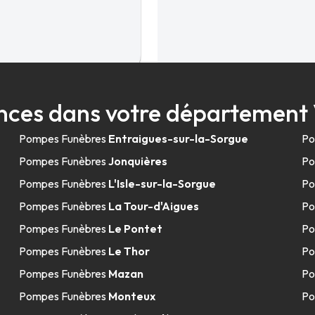
18.2km
nces dans votre département 
Pompes Funèbres
Entraigues-sur-la-Sorgue
Po
Pompes Funèbres
Jonquières
Po
Pompes Funèbres
L'Isle-sur-la-Sorgue
Po
Pompes Funèbres
La Tour-d'Aigues
Po
Pompes Funèbres
Le Pontet
Po
19.5km
Pompes Funèbres
Le Thor
Po
Châteaurenard
Pompes Funèbres
Mazan
Po
Pompes Funèbres
Monteux
Po