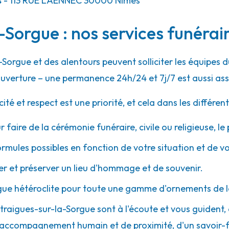
s
- 113 RUE LAËNNEC
30000
Nîmes
Sorgue : nos services funérai
37.6km
-Sorgue et des alentours peuvent solliciter les équipes
0 Beaucaire
uverture – une permanence 24h/24 et 7j/7 est aussi ass
 et respect est une priorité, et cela dans les différent
r faire de la cérémonie funéraire, civile ou religieuse, l
49.8km
ormules possibles en fonction de votre situation et de v
 et préserver un lieu d'hommage et de souvenir.
gue hétéroclite pour toute une gamme d'ornements de l
Entraigues-sur-la-Sorgue sont à l'écoute et vous guident
d'un accompagnement humain et de proximité, d'un savoir-