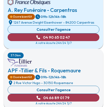
A. Rey Funéraire - Carpentras
09h-12h
14h-18h
Ouvre bientôt
1267 Avenue Dwight Eisenhower
-
84200 Carpentras
Consulter l'agence
04 90 65 02 47
A votre écoute 24h/24 7j/7
37.0km
APF -Tillier & Fils - Roquemaure
09h-12h
14h-18h
Ouvre bientôt
2 Rue Victor Hugo
-
30150 Roquemaure
Consulter l'agence
04 66 89 01 79
A votre écoute 24h/24 7j/7