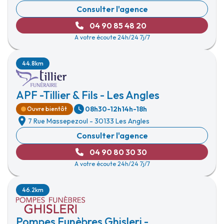
Consulter l'agence
04 90 85 48 20
A votre écoute 24h/24 7j/7
44.8km
APF -Tillier & Fils - Les Angles
08h30-12h
14h-18h
Ouvre bientôt
7 Rue Massepezoul
-
30133 Les Angles
Consulter l'agence
04 90 80 30 30
A votre écoute 24h/24 7j/7
46.2km
Pompes Funèbres Ghisleri -