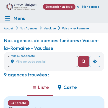
Demander un devis
Mon espace
Menu
Accueil
Nos Agences
Vaucluse
Vaison-la-Romaine
Nos agences de pompes funèbres : Vaison-
la-Romaine - Vaucluse
Ville ou code postal
9 agences trouvées :
Liste
Carte
La + proche