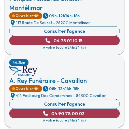
Montélimar
09h-12h
14h-18h
Ouvre bientôt
113 Route De Sauzet
-
26200 Montélimar
Consulter l'agence
04 75 01 10 15
A votre écoute 24h/24 7j/7
46.3km
A. Rey Funéraire - Cavaillon
08h-12h
14h-18h
Ouvre bientôt
414 Faubourg Des Condamines
-
84300 Cavaillon
Consulter l'agence
04 90 78 00 03
A votre écoute 24h/24 7j/7