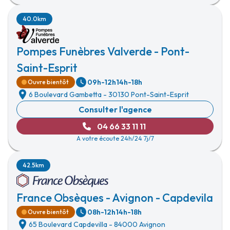
40.0km
Pompes Funèbres Valverde - Pont-
Saint-Esprit
09h-12h
14h-18h
Ouvre bientôt
6 Boulevard Gambetta
-
30130 Pont-Saint-Esprit
Consulter l'agence
04 66 33 11 11
A votre écoute 24h/24 7j/7
42.5km
France Obsèques - Avignon - Capdevila
08h-12h
14h-18h
Ouvre bientôt
65 Boulevard Capdevilla
-
84000 Avignon