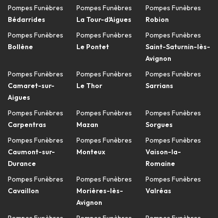
Pompes Funèbres
Pompes Funèbres
Pompes Funèbres
Bédarrides
La Tour-d'Aigues
Robion
Pompes Funèbres
Pompes Funèbres
Pompes Funèbres
Bollène
Le Pontet
Saint-Saturnin-lès-
Avignon
Pompes Funèbres
Pompes Funèbres
Pompes Funèbres
Camaret-sur-
Le Thor
Sarrians
Aigues
Pompes Funèbres
Pompes Funèbres
Pompes Funèbres
Carpentras
Mazan
Sorgues
Pompes Funèbres
Pompes Funèbres
Pompes Funèbres
Caumont-sur-
Monteux
Vaison-la-
Durance
Romaine
Pompes Funèbres
Pompes Funèbres
Pompes Funèbres
Cavaillon
Morières-lès-
Valréas
Avignon