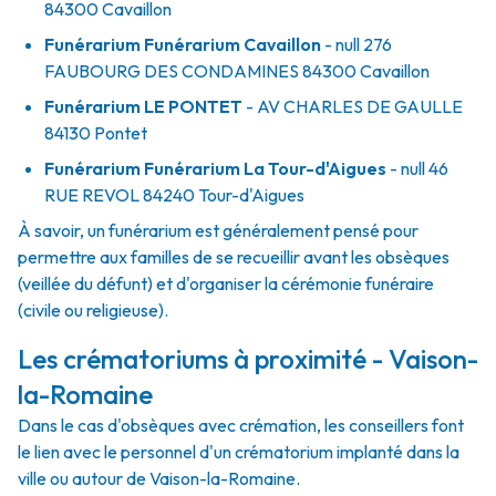
84300
Cavaillon
Funérarium
Funérarium Cavaillon
- null
276
FAUBOURG DES CONDAMINES
84300
Cavaillon
Funérarium
LE PONTET
- AV
CHARLES DE GAULLE
84130
Pontet
Funérarium
Funérarium La Tour-d'Aigues
- null
46
RUE REVOL
84240
Tour-d'Aigues
À savoir, un funérarium est généralement pensé pour
permettre aux familles de se recueillir avant les obsèques
(veillée du défunt) et d'organiser la cérémonie funéraire
(civile ou religieuse).
Les crématoriums à proximité - Vaison-
la-Romaine
Dans le cas d'obsèques avec crémation, les conseillers font
le lien avec le personnel d'un crématorium implanté dans la
ville ou autour de Vaison-la-Romaine.