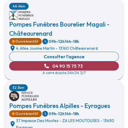
46.4km
Pompes Funèbres Bourelier Magali -
Châteaurenard
09h-12h
14h-18h
Ouvre bientôt
4, Allée Josime Martin
-
13160 Châteaurenard
Consulter l'agence
04 90 15 75 73
A votre écoute 24h/24 7j/7
52.3km
Pompes Funèbres Alpilles - Eyragues
09h-12h
14h-18h
Ouvre bientôt
37 Impasse Des Moutes
-
ZA LES MOUTOUSES
-
13630
Eyragues