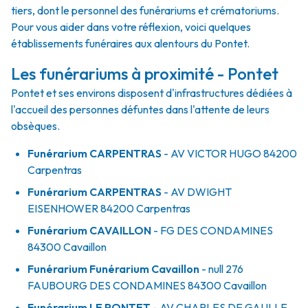
tiers, dont le personnel des funérariums et crématoriums.
Pour vous aider dans votre réflexion, voici quelques
établissements funéraires aux alentours du Pontet.
Les funérariums à proximité - Pontet
Pontet et ses environs disposent d'infrastructures dédiées à
l'accueil des personnes défuntes dans l'attente de leurs
obsèques.
Funérarium
CARPENTRAS
- AV
VICTOR HUGO
84200
Carpentras
Funérarium
CARPENTRAS
- AV
DWIGHT
EISENHOWER
84200
Carpentras
Funérarium
CAVAILLON
- FG
DES CONDAMINES
84300
Cavaillon
Funérarium
Funérarium Cavaillon
- null
276
FAUBOURG DES CONDAMINES
84300
Cavaillon
Funérarium
LE PONTET
- AV
CHARLES DE GAULLE