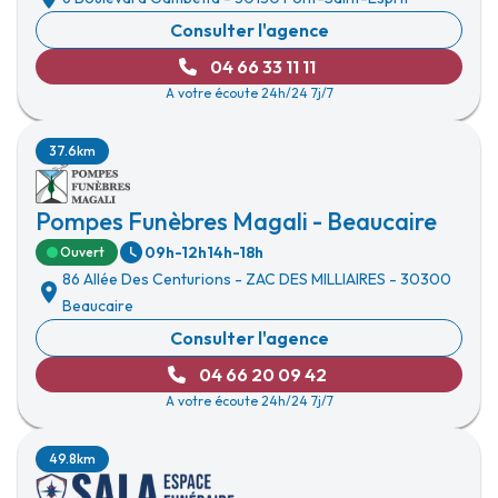
Consulter l'agence
04 66 33 11 11
A votre écoute 24h/24 7j/7
37.6km
Pompes Funèbres Magali - Beaucaire
09h-12h
14h-18h
Ouvert
86 Allée Des Centurions
-
ZAC DES MILLIAIRES
-
30300
Beaucaire
Consulter l'agence
04 66 20 09 42
A votre écoute 24h/24 7j/7
49.8km