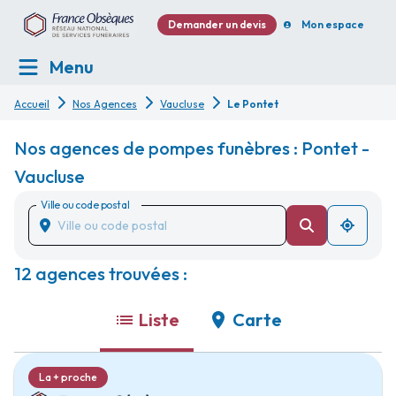
Demander un devis
Mon espace
Menu
Accueil
Nos Agences
Vaucluse
Le Pontet
Nos agences de pompes funèbres : Pontet -
Vaucluse
Ville ou code postal
12 agences trouvées :
Liste
Carte
La + proche