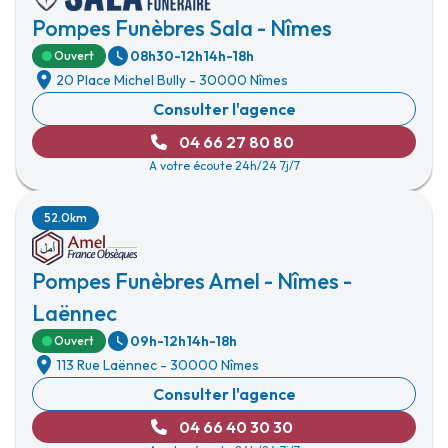
Pompes Funèbres Sala - Nîmes
08h30-12h
14h-18h
Ouvert
20 Place Michel Bully
-
30000 Nîmes
Consulter l'agence
04 66 27 80 80
A votre écoute 24h/24 7j/7
52.0km
Pompes Funèbres Amel - Nîmes -
Laënnec
09h-12h
14h-18h
Ouvert
113 Rue Laënnec
-
30000 Nîmes
Consulter l'agence
04 66 40 30 30