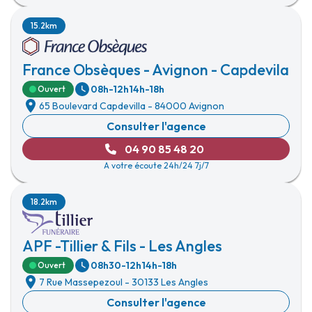
15.2km
France Obsèques - Avignon - Capdevila
08h-12h
14h-18h
Ouvert
65 Boulevard Capdevilla
-
84000 Avignon
Consulter l'agence
04 90 85 48 20
A votre écoute 24h/24 7j/7
18.2km
APF -Tillier & Fils - Les Angles
08h30-12h
14h-18h
Ouvert
7 Rue Massepezoul
-
30133 Les Angles
Consulter l'agence