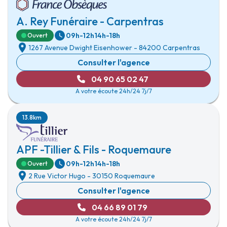
A. Rey Funéraire - Carpentras
09h-12h
14h-18h
Ouvert
1267 Avenue Dwight Eisenhower
-
84200 Carpentras
Consulter l'agence
04 90 65 02 47
A votre écoute 24h/24 7j/7
13.8km
APF -Tillier & Fils - Roquemaure
09h-12h
14h-18h
Ouvert
2 Rue Victor Hugo
-
30150 Roquemaure
Consulter l'agence
04 66 89 01 79
A votre écoute 24h/24 7j/7