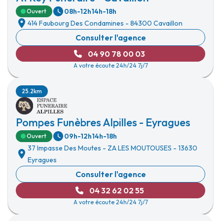
08h-12h
14h-18h
Ouvert
414 Faubourg Des Condamines
-
84300 Cavaillon
Consulter l'agence
04 90 78 00 03
A votre écoute 24h/24 7j/7
25.2km
Pompes Funèbres Alpilles - Eyragues
09h-12h
14h-18h
Ouvert
37 Impasse Des Moutes
-
ZA LES MOUTOUSES
-
13630
Eyragues
Consulter l'agence
04 32 62 02 55
A votre écoute 24h/24 7j/7