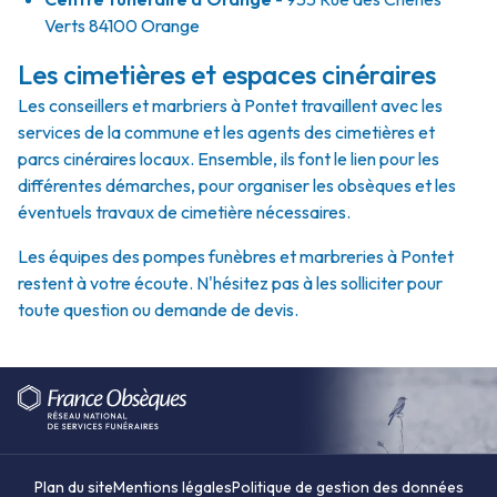
Verts 84100 Orange
Les cimetières et espaces cinéraires
Les conseillers et marbriers à Pontet travaillent avec les
services de la commune et les agents des cimetières et
parcs cinéraires locaux. Ensemble, ils font le lien pour les
différentes démarches, pour organiser les obsèques et les
éventuels travaux de cimetière nécessaires.
Les équipes des pompes funèbres et marbreries à Pontet
restent à votre écoute. N'hésitez pas à les solliciter pour
toute question ou demande de devis.
Plan du site
Mentions légales
Politique de gestion des données