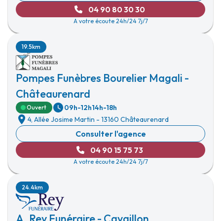
04 90 80 30 30
A votre écoute 24h/24 7j/7
19.5km
Pompes Funèbres Bourelier Magali -
Châteaurenard
09h-12h
14h-18h
Ouvert
4, Allée Josime Martin
-
13160 Châteaurenard
Consulter l'agence
04 90 15 75 73
A votre écoute 24h/24 7j/7
24.4km
A. Rey Funéraire - Cavaillon