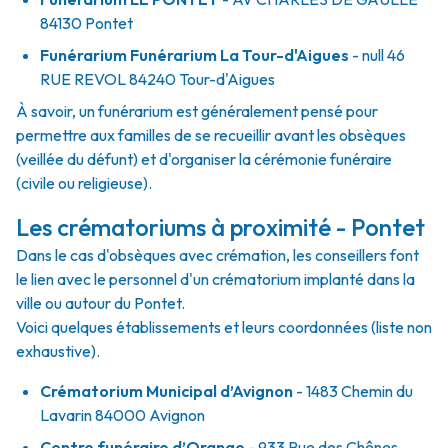
84130
Pontet
Funérarium
Funérarium La Tour-d'Aigues
- null
46
RUE REVOL
84240
Tour-d'Aigues
À savoir, un funérarium est généralement pensé pour
permettre aux familles de se recueillir avant les obsèques
(veillée du défunt) et d'organiser la cérémonie funéraire
(civile ou religieuse).
Les crématoriums à proximité - Pontet
Dans le cas d'obsèques avec crémation, les conseillers font
le lien avec le personnel d'un crématorium implanté dans la
ville ou autour du Pontet.
Voici quelques établissements et leurs coordonnées (liste non
exhaustive).
Crématorium Municipal d’Avignon
- 1483 Chemin du
Lavarin 84000 Avignon
Centre funéraire d’Orange
- 933 Rue des Chênes