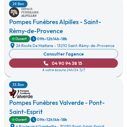
29.3km
Pompes Funèbres Alpilles - Saint-
Rémy-de-Provence
09h-12h
14h-18h
Ouvert
26 Route De Maillane
-
13210 Saint-Rémy-de-Provence
Consulter l'agence
04 90 94 38 15
A votre écoute 24h/24 7j/7
33.3km
Pompes Funèbres Valverde - Pont-
Saint-Esprit
09h-12h
14h-18h
Ouvert
6 Boulevard Gambetta
-
30130 Pont-Saint-Esprit