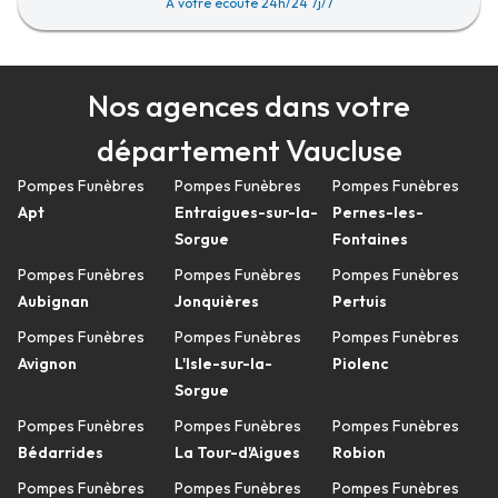
A votre écoute 24h/24 7j/7
Nos agences dans votre
département Vaucluse
Pompes Funèbres
Pompes Funèbres
Pompes Funèbres
Apt
Entraigues-sur-la-
Pernes-les-
Sorgue
Fontaines
Pompes Funèbres
Pompes Funèbres
Pompes Funèbres
Aubignan
Jonquières
Pertuis
Pompes Funèbres
Pompes Funèbres
Pompes Funèbres
Avignon
L'Isle-sur-la-
Piolenc
Sorgue
Pompes Funèbres
Pompes Funèbres
Pompes Funèbres
Bédarrides
La Tour-d'Aigues
Robion
Pompes Funèbres
Pompes Funèbres
Pompes Funèbres