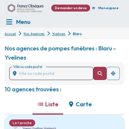
Demander un devis
Mon espace
Menu
Accueil
Nos Agences
Yvelines
Blaru
Nos agences de pompes funèbres : Blaru -
Yvelines
Ville ou code postal
10 agences trouvées :
Liste
Carte
La + proche