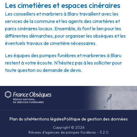
Les cimetières et espaces cinéraires
Les conseillers et marbriers à Blaru travaillent avec les
services de la commune et les agents des cimetières et
parcs cinéraires locaux. Ensemble, ils font le lien pour les
différentes démarches, pour organiser les obsèques et les
éventuels travaux de cimetière nécessaires.
Les équipes des pompes funèbres et marbreries à Blaru
restent à votre écoute. N'hésitez pas à les solliciter pour
toute question ou demande de devis.
Plan du site
Mentions légales
Politique de gestion des données
Copyright © 2026
Réseau d'agences de pompes funèbres - 3.2.0