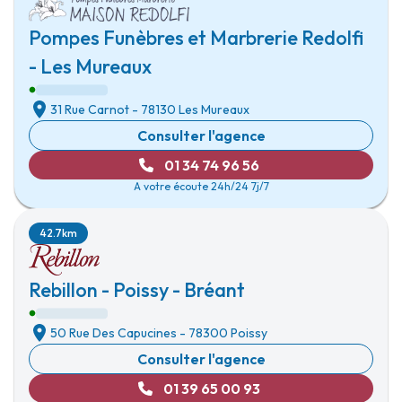
Pompes Funèbres et Marbrerie Redolfi
- Les Mureaux
31 Rue Carnot
-
78130 Les Mureaux
Consulter l'agence
01 34 74 96 56
A votre écoute 24h/24 7j/7
42.7km
Rebillon - Poissy - Bréant
50 Rue Des Capucines
-
78300 Poissy
Consulter l'agence
01 39 65 00 93