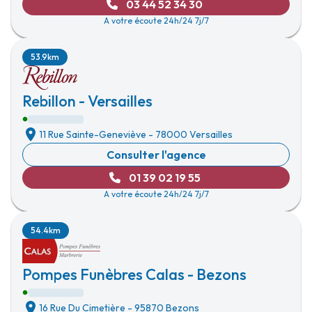
03 44 52 34 30
A votre écoute 24h/24 7j/7
53.9km
Rebillon - Versailles
11 Rue Sainte-Geneviève
-
78000 Versailles
Consulter l'agence
01 39 02 19 55
A votre écoute 24h/24 7j/7
54.4km
Pompes Funèbres Calas - Bezons
16 Rue Du Cimetière
-
95870 Bezons