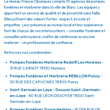
Le réseau France Obsèques compte 10 agences de pompes
funèbres et marbrerie dans la ville de Blaru. Les équipes y
apportent un service de qualité et de proximité sans faille.
Elles prônent des valeurs fortes : respect, écoute et
empathie. Leur présence au niveau local et leur expérience
font de chacun de vos interlocuteurs – conseiller funéraire et
conseiller prévoyance, maître de cérémonie ou encore
marbrier – un professionnel de confiance.
Retrouvez nos coordonnées :
Pompes Funèbres Marbrerie Redolfi Les Mureaux
-
31 RUE CARNOT
78130
Mureaux
Pompes Funèbres et Marbrerie REBILLON Poissy
-
50 RUE DES CAPUCINES
78300
Poissy
Saint Germain en Laye - Doussin Saint-Germain-
en-Laye
- 80 RUE LÉON DESOYER
78100
Saint-
Germain-en-Laye
Pompes Funèbres Turpin Herblay
- 19 TER RUE DE