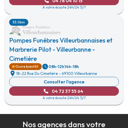
04 78 04 10 15
A votre écoute 24h/24 7j/7
55.0km
Pompes Funèbres Villeurbannaises et
Marbrerie Pilot - Villeurbanne -
Cimetière
08h-12h
14h-18h
Ouvre bientôt
18-22 Rue Du Cimetière
-
69100 Villeurbanne
Consulter l'agence
04 72 37 55 64
A votre écoute 24h/24 7j/7
Nos agences dans votre