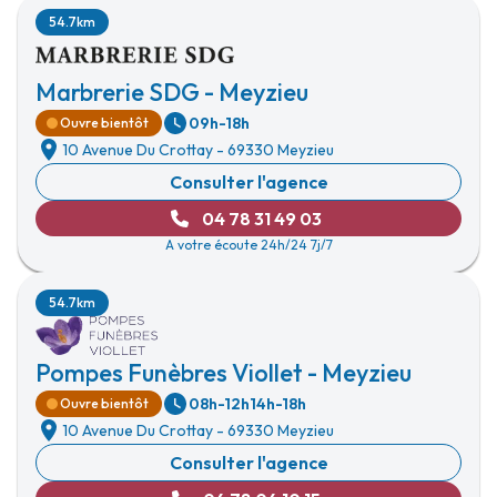
54.7km
Marbrerie SDG - Meyzieu
09h-18h
Ouvre bientôt
10 Avenue Du Crottay
-
69330 Meyzieu
Consulter l'agence
04 78 31 49 03
A votre écoute 24h/24 7j/7
54.7km
Pompes Funèbres Viollet - Meyzieu
08h-12h
14h-18h
Ouvre bientôt
10 Avenue Du Crottay
-
69330 Meyzieu
Consulter l'agence