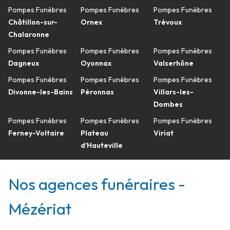
Pompes Funèbres
Pompes Funèbres
Pompes Funèbres
Châtillon-sur-
Ornex
Trévoux
Chalaronne
Pompes Funèbres
Pompes Funèbres
Pompes Funèbres
Dagneux
Oyonnax
Valserhône
Pompes Funèbres
Pompes Funèbres
Pompes Funèbres
Divonne-les-Bains
Péronnas
Villars-les-
Dombes
Pompes Funèbres
Pompes Funèbres
Pompes Funèbres
Ferney-Voltaire
Plateau
Viriat
d'Hauteville
Nos agences funéraires -
Mézériat