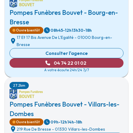
Pompes Funèbres Bouvet - Bourg-en-
Bresse
08h45-12h
13h30-18h
Ouvre bientôt
17 Et 17 Bis Avenue De L'Egalité
-
01000 Bourg-en-
Bresse
Consulter l'agence
04 74 22 01 02
A votre écoute 24h/24 7j/7
27.2km
Pompes Funèbres Bouvet - Villars-les-
Dombes
09h-12h
14h-18h
Ouvre bientôt
219 Rue De Bresse
-
01330 Villars-les-Dombes