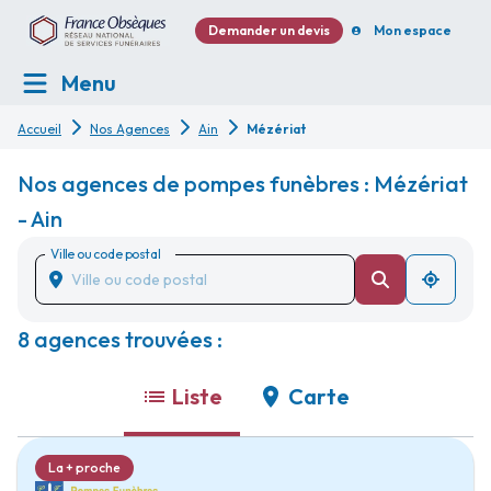
Demander un devis
Mon espace
Menu
Accueil
Nos Agences
Ain
Mézériat
Nos agences de pompes funèbres : Mézériat
- Ain
Ville ou code postal
8 agences trouvées :
Liste
Carte
La + proche