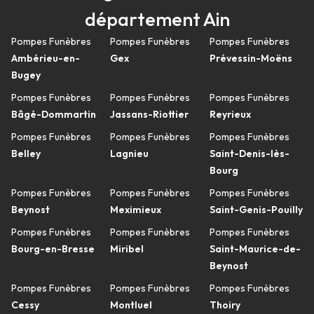
département Ain
Pompes Funèbres
Pompes Funèbres
Pompes Funèbres
Ambérieu-en-
Gex
Prévessin-Moëns
Bugey
Pompes Funèbres
Pompes Funèbres
Pompes Funèbres
Bâgé-Dommartin
Jassans-Riottier
Reyrieux
Pompes Funèbres
Pompes Funèbres
Pompes Funèbres
Belley
Lagnieu
Saint-Denis-lès-
Bourg
Pompes Funèbres
Pompes Funèbres
Pompes Funèbres
Beynost
Meximieux
Saint-Genis-Pouilly
Pompes Funèbres
Pompes Funèbres
Pompes Funèbres
Bourg-en-Bresse
Miribel
Saint-Maurice-de-
Beynost
Pompes Funèbres
Pompes Funèbres
Pompes Funèbres
Cessy
Montluel
Thoiry