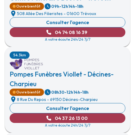
09h-12h
14h-18h
Ouvre bientôt
508 Allée Des Filieristes
-
01600 Trévoux
Consulter l'agence
04 74 08 16 39
A votre écoute 24h/24 7j/7
54.3km
Pompes Funèbres Viollet - Décines-
Charpieu
08h30-12h
14h-18h
Ouvre bientôt
8 Rue Du Repos
-
69150 Décines-Charpieu
Consulter l'agence
04 37 26 13 00
A votre écoute 24h/24 7j/7