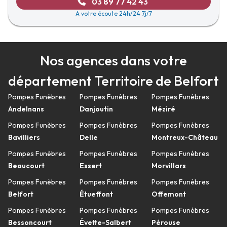
03 89 77 42 43
A votre écoute 24h/24 7j/7
Nos agences dans votre
département Territoire de Belfort
Pompes Funèbres
Pompes Funèbres
Pompes Funèbres
Andelnans
Danjoutin
Méziré
Pompes Funèbres
Pompes Funèbres
Pompes Funèbres
Bavilliers
Delle
Montreux-Château
Pompes Funèbres
Pompes Funèbres
Pompes Funèbres
Beaucourt
Essert
Morvillars
Pompes Funèbres
Pompes Funèbres
Pompes Funèbres
Belfort
Étueffont
Offemont
Pompes Funèbres
Pompes Funèbres
Pompes Funèbres
Bessoncourt
Évette-Salbert
Pérouse