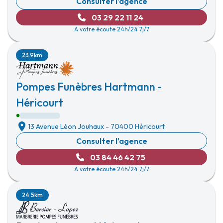
Consulter l'agence
03 29 22 11 24
A votre écoute 24h/24 7j/7
23.9km
Pompes Funèbres Hartmann -
Héricourt
13 Avenue Léon Jouhaux
-
70400 Héricourt
Consulter l'agence
03 84 46 42 75
A votre écoute 24h/24 7j/7
24.5km