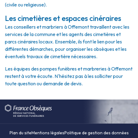
(civile ou religieuse).
Les cimetières et espaces cinéraires
Les conseillers et marbriers à Offemont travaillent avec les
services de la commune et les agents des cimetières et
parcs cinéraires locaux. Ensemble, ils font le lien pour les
différentes démarches, pour organiser les obsèques et les
éventuels travaux de cimetière nécessaires.
Les équipes des pompes funèbres et marbreries à Offemont
restent à votre écoute. N'hésitez pas à les solliciter pour
toute question ou demande de devis.
Plan du site
Mentions légales
Politique de gestion des données