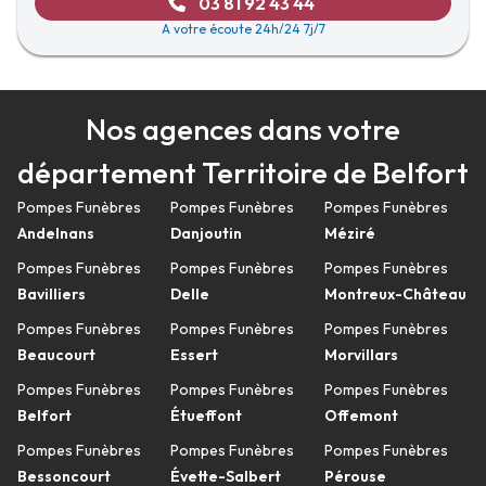
03 81 92 43 44
A votre écoute 24h/24 7j/7
Nos agences dans votre
département Territoire de Belfort
Pompes Funèbres
Pompes Funèbres
Pompes Funèbres
Andelnans
Danjoutin
Méziré
Pompes Funèbres
Pompes Funèbres
Pompes Funèbres
Bavilliers
Delle
Montreux-Château
Pompes Funèbres
Pompes Funèbres
Pompes Funèbres
Beaucourt
Essert
Morvillars
Pompes Funèbres
Pompes Funèbres
Pompes Funèbres
Belfort
Étueffont
Offemont
Pompes Funèbres
Pompes Funèbres
Pompes Funèbres
Bessoncourt
Évette-Salbert
Pérouse