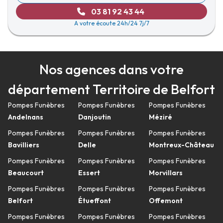
03 81 92 43 44
A votre écoute 24h/24 7j/7
Nos agences dans votre
département Territoire de Belfort
Pompes Funèbres
Pompes Funèbres
Pompes Funèbres
Andelnans
Danjoutin
Méziré
Pompes Funèbres
Pompes Funèbres
Pompes Funèbres
Bavilliers
Delle
Montreux-Château
Pompes Funèbres
Pompes Funèbres
Pompes Funèbres
Beaucourt
Essert
Morvillars
Pompes Funèbres
Pompes Funèbres
Pompes Funèbres
Belfort
Étueffont
Offemont
Pompes Funèbres
Pompes Funèbres
Pompes Funèbres