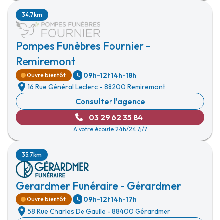
34.7km
Pompes Funèbres Fournier -
Remiremont
09h-12h
14h-18h
Ouvre bientôt
16 Rue Général Leclerc
-
88200 Remiremont
Consulter l'agence
03 29 62 35 84
A votre écoute 24h/24 7j/7
35.7km
Gerardmer Funéraire - Gérardmer
09h-12h
14h-17h
Ouvre bientôt
58 Rue Charles De Gaulle
-
88400 Gérardmer