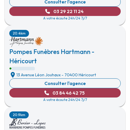
Consulter l'agence
03 29 22 11 24
A votre écoute 24h/24 7j/7
20.4km
Pompes Funèbres Hartmann -
Héricourt
13 Avenue Léon Jouhaux
-
70400 Héricourt
Consulter l'agence
03 84 46 42 75
A votre écoute 24h/24 7j/7
20.9km