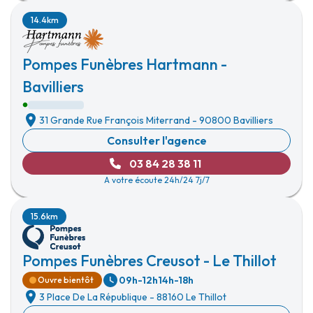
14.4km
Pompes Funèbres Hartmann -
Bavilliers
31 Grande Rue François Miterrand
-
90800 Bavilliers
Consulter l'agence
03 84 28 38 11
A votre écoute 24h/24 7j/7
15.6km
Pompes Funèbres Creusot - Le Thillot
09h-12h
14h-18h
Ouvre bientôt
3 Place De La République
-
88160 Le Thillot