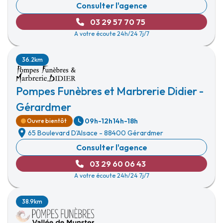
Consulter l'agence
03 29 57 70 75
A votre écoute 24h/24 7j/7
36.2km
Pompes Funèbres et Marbrerie Didier -
Gérardmer
09h-12h
14h-18h
Ouvre bientôt
65 Boulevard D'Alsace
-
88400 Gérardmer
Consulter l'agence
03 29 60 06 43
A votre écoute 24h/24 7j/7
38.9km