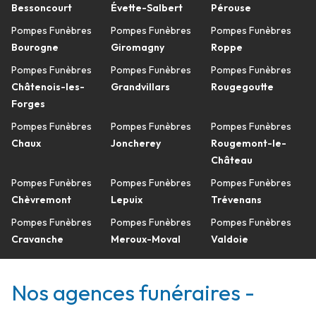
Bessoncourt
Évette-Salbert
Pérouse
Pompes Funèbres
Pompes Funèbres
Pompes Funèbres
Bourogne
Giromagny
Roppe
Pompes Funèbres
Pompes Funèbres
Pompes Funèbres
Châtenois-les-
Grandvillars
Rougegoutte
Forges
Pompes Funèbres
Pompes Funèbres
Pompes Funèbres
Chaux
Joncherey
Rougemont-le-
Château
Pompes Funèbres
Pompes Funèbres
Pompes Funèbres
Chèvremont
Lepuix
Trévenans
Pompes Funèbres
Pompes Funèbres
Pompes Funèbres
Cravanche
Meroux-Moval
Valdoie
Nos agences funéraires -