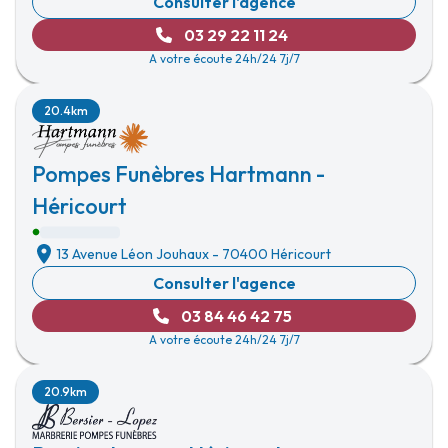
Consulter l'agence
03 29 22 11 24
A votre écoute 24h/24 7j/7
20.4km
Pompes Funèbres Hartmann -
Héricourt
13 Avenue Léon Jouhaux
-
70400 Héricourt
Consulter l'agence
03 84 46 42 75
A votre écoute 24h/24 7j/7
20.9km