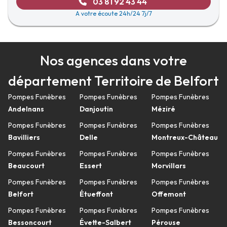
03 81 92 43 44
A votre écoute 24h/24 7j/7
Nos agences dans votre
département Territoire de Belfort
Pompes Funèbres
Pompes Funèbres
Pompes Funèbres
Andelnans
Danjoutin
Méziré
Pompes Funèbres
Pompes Funèbres
Pompes Funèbres
Bavilliers
Delle
Montreux-Château
Pompes Funèbres
Pompes Funèbres
Pompes Funèbres
Beaucourt
Essert
Morvillars
Pompes Funèbres
Pompes Funèbres
Pompes Funèbres
Belfort
Étueffont
Offemont
Pompes Funèbres
Pompes Funèbres
Pompes Funèbres
Bessoncourt
Évette-Salbert
Pérouse