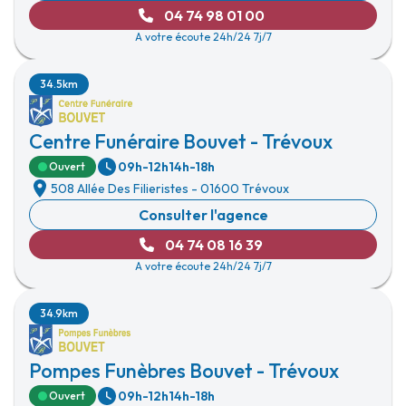
04 74 98 01 00
A votre écoute 24h/24 7j/7
34.5km
Centre Funéraire Bouvet - Trévoux
09h-12h
14h-18h
Ouvert
508 Allée Des Filieristes
-
01600 Trévoux
Consulter l'agence
04 74 08 16 39
A votre écoute 24h/24 7j/7
34.9km
Pompes Funèbres Bouvet - Trévoux
09h-12h
14h-18h
Ouvert