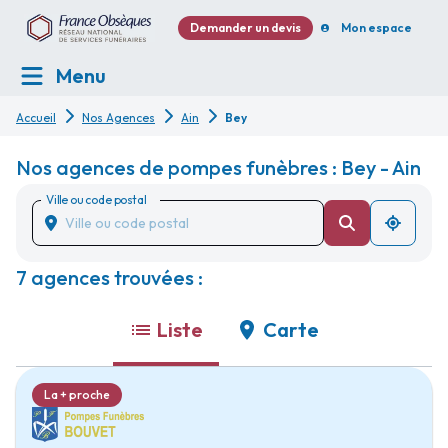
Demander un devis
Mon espace
Menu
Accueil
Nos Agences
Ain
Bey
Nos agences de pompes funèbres : Bey - Ain
Ville ou code postal
7 agences trouvées :
Liste
Carte
La + proche