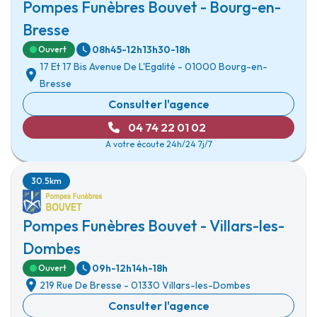
Pompes Funèbres Bouvet - Bourg-en-
Bresse
08h45-12h
13h30-18h
Ouvert
17 Et 17 Bis Avenue De L'Egalité
-
01000 Bourg-en-
Bresse
Consulter l'agence
04 74 22 01 02
A votre écoute 24h/24 7j/7
30.5km
Pompes Funèbres Bouvet - Villars-les-
Dombes
09h-12h
14h-18h
Ouvert
219 Rue De Bresse
-
01330 Villars-les-Dombes
Consulter l'agence