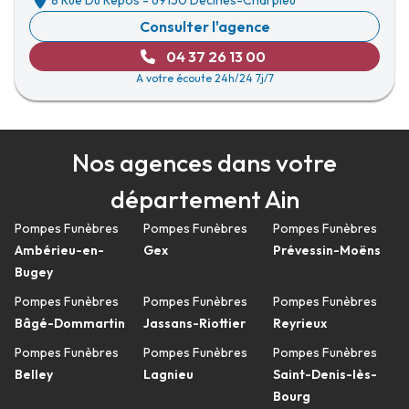
8 Rue Du Repos
-
69150 Décines-Charpieu
Consulter l'agence
04 37 26 13 00
A votre écoute 24h/24 7j/7
Nos agences dans votre
département Ain
Pompes Funèbres
Pompes Funèbres
Pompes Funèbres
Ambérieu-en-
Gex
Prévessin-Moëns
Bugey
Pompes Funèbres
Pompes Funèbres
Pompes Funèbres
Bâgé-Dommartin
Jassans-Riottier
Reyrieux
Pompes Funèbres
Pompes Funèbres
Pompes Funèbres
Belley
Lagnieu
Saint-Denis-lès-
Bourg