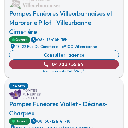
Pompes Funèbres Villeurbannaises et
Marbrerie Pilot - Villeurbanne -
Cimetière
08h-12h
14h-18h
Ouvert
18-22 Rue Du Cimetière
-
69100 Villeurbanne
Consulter l'agence
04 72 37 55 64
A votre écoute 24h/24 7j/7
54.6km
Pompes Funèbres Viollet - Décines-
Charpieu
08h30-12h
14h-18h
Ouvert