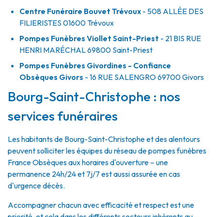
Centre Funéraire Bouvet Trévoux
- 508 ALLÉE DES
FILIERISTES
01600
Trévoux
Pompes Funèbres Viollet Saint-Priest
- 21 BIS RUE
HENRI MARÉCHAL
69800
Saint-Priest
Pompes Funèbres Givordines - Confiance
Obsèques Givors
- 16 RUE SALENGRO
69700
Givors
Bourg-Saint-Christophe : nos
services funéraires
Les habitants de Bourg-Saint-Christophe et des alentours
peuvent solliciter les équipes du réseau de pompes funèbres
France Obsèques aux horaires d'ouverture – une
permanence 24h/24 et 7j/7 est aussi assurée en cas
d'urgence décès.
Accompagner chacun avec efficacité et respect est une
priorité, et cela dans les différents secteurs inhérents au