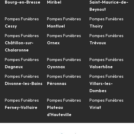
Bourg-en-Bresse
Miribel
Saint-Maurice-de-
Beynost
Pompes Funèbres
Pompes Funèbres
Pompes Funèbres
Cessy
Montluel
Thoiry
Pompes Funèbres
Pompes Funèbres
Pompes Funèbres
Châtillon-sur-
Ornex
Trévoux
Chalaronne
Pompes Funèbres
Pompes Funèbres
Pompes Funèbres
Dagneux
Oyonnax
Valserhône
Pompes Funèbres
Pompes Funèbres
Pompes Funèbres
Divonne-les-Bains
Péronnas
Villars-les-
Dombes
Pompes Funèbres
Pompes Funèbres
Pompes Funèbres
Ferney-Voltaire
Plateau
Viriat
d'Hauteville