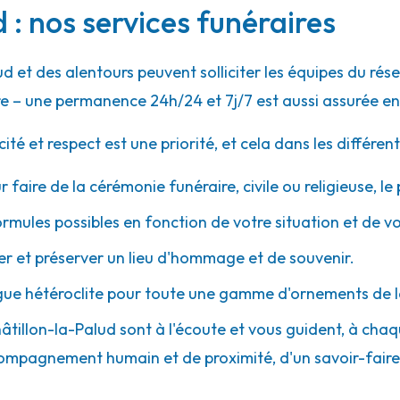
 : nos services funéraires
42.7km
ud et des alentours peuvent solliciter les équipes du r
ne - Verlaine
e – une permanence 24h/24 et 7j/7 est aussi assurée en
 et respect est une priorité, et cela dans les différent
r faire de la cérémonie funéraire, civile ou religieuse, l
ormules possibles en fonction de votre situation et de v
46.6km
 et préserver un lieu d'hommage et de souvenir.
t
gue hétéroclite pour toute une gamme d'ornements de l
Châtillon-la-Palud sont à l'écoute et vous guident, à cha
 accompagnement humain et de proximité, d'un savoir-fair