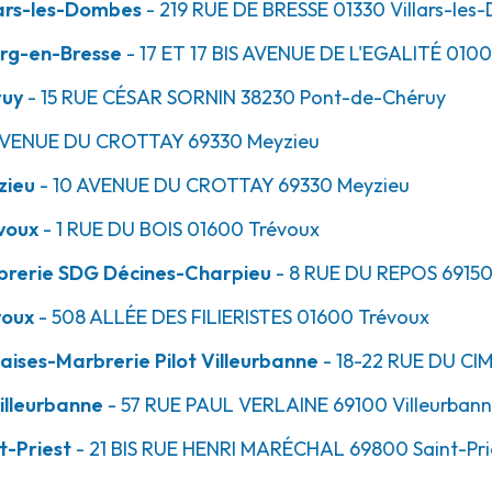
ars-les-Dombes
- 219 RUE DE BRESSE
01330
Villars-les
rg-en-Bresse
- 17 ET 17 BIS AVENUE DE L'EGALITÉ
010
40.0km
ruy
- 15 RUE CÉSAR SORNIN
38230
Pont-de-Chéruy
AVENUE DU CROTTAY
69330
Meyzieu
zieu
- 10 AVENUE DU CROTTAY
69330
Meyzieu
voux
- 1 RUE DU BOIS
01600
Trévoux
brerie SDG Décines-Charpieu
- 8 RUE DU REPOS
6915
41.1km
voux
- 508 ALLÉE DES FILIERISTES
01600
Trévoux
arbrerie Pilot -
ises-Marbrerie Pilot Villeurbanne
- 18-22 RUE DU CI
illeurbanne
- 57 RUE PAUL VERLAINE
69100
Villeurban
t-Priest
- 21 BIS RUE HENRI MARÉCHAL
69800
Saint-Pri