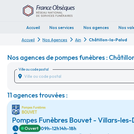
Accueil
Nos services
Nos agences
Nos val
Accueil
Nos Agences
Ain
Châtillon-la-Palud
Nos agences de pompes funèbres : Châtillon
Ville ou code postal
11 agences trouvées :
Pompes Funèbres Bouvet - Villars-le
09h-12h
14h-18h
Ouvert