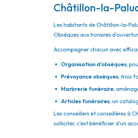
A votre écoute 24h/24 7j/7
Châtillon-la-Palud
Les habitants de Châtillon-la-Pal
Pompes Funèbres du Rhône - Villeurban
Obsèques aux horaires d'ouvertur
57 Rue Paul Verlaine
-
69100 Villeurbanne
Accompagner chacun avec efficacité
06 85 38 62 09
Consulter l'agence
Organisation d'obsèques
,
pou
A votre écoute 24h/24 7j/7
Prévoyance obsèques
,
trois f
Marbrerie funéraire
,
aménager
Pompes Funèbres Viollet - Saint-Pries
Articles funéraires
,
un catalo
21 Bis Rue Henri Maréchal
-
69800 Saint-Priest
Les conseillers et conseillères à 
04 37 25 02 08
Consulter l'agence
solliciter, c'est bénéficier d'un
A votre écoute 24h/24 7j/7