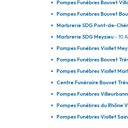
Pompes Funèbres Bouvet Vill
Pompes Funèbres Bouvet Bou
Centre Funéraire Bouvet - Trévoux
Marbrerie SDG Pont-de-Ché
09h-12h
14h-18h
Ouvert
Marbrerie SDG Meyzieu
- 10 
508 Allée Des Filieristes
-
01600 Trévoux
Pompes Funèbres Viollet Mey
04 74 08 16 39
Consulter l'agence
Pompes Funèbres Bouvet Tré
A votre écoute 24h/24 7j/7
Pompes Funèbres Viollet Mar
Centre Funéraire Bouvet Tré
Pompes Funèbres Villeurbannaises et M
Villeurbanne - Cimetière
Pompes Funèbres Villeurbanna
08h-12h
14h-18h
Ouvert
Pompes Funèbres du Rhône V
18-22 Rue Du Cimetière
-
69100 Villeurbanne
Pompes Funèbres Viollet Sain
04 72 37 55 64
Consulter l'agence