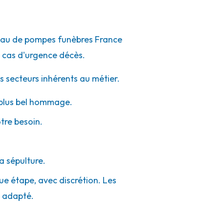
éseau de pompes funèbres France
 cas d'urgence décès.
s secteurs inhérents au métier.
e plus bel hommage.
otre besoin.
a sépulture.
que étape, avec discrétion. Les
e adapté.