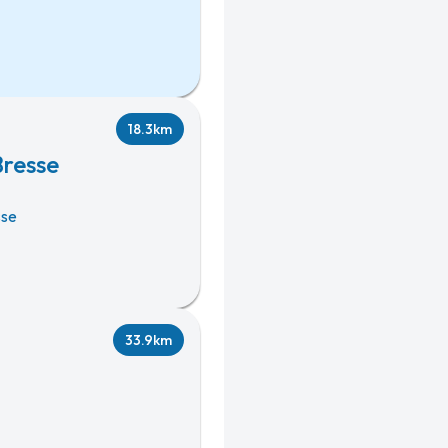
18.3km
Bresse
sse
33.9km