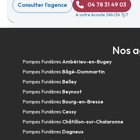
04 78 31 49 03
Consulter l'agence
A votre écoute 24h/24 7j/7
Marbrerie SDG - Meyzieu
Nos a
09h-18h
Ouvert
10 Avenue Du Crottay
-
69330 Meyzieu
Pompes Funèbres
Ambérieu-en-Bugey
04 78 31 49 03
Consulter l'agence
Pompes Funèbres
Bâgé-Dommartin
A votre écoute 24h/24 7j/7
Pompes Funèbres
Belley
Pompes Funèbres
Beynost
Pompes Funèbres
Bourg-en-Bresse
Pompes Funèbres Viollet - Meyzieu
Pompes Funèbres
Cessy
08h-12h
14h-18h
Ouvert
Pompes Funèbres
Châtillon-sur-Chalaronne
10 Avenue Du Crottay
-
69330 Meyzieu
Pompes Funèbres
Dagneux
04 78 04 10 15
Consulter l'agence