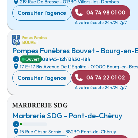
219 Rue De Bresse
-
01330 Villars-les-Dombes
04 74 98 01 00
Consulter l'agence
A votre écoute 24h/24 7j/7
Pompes Funèbres Bouvet - Bourg-en-
08h45-12h
13h30-18h
Ouvert
17 Et 17 Bis Avenue De L'Egalité
-
01000 Bourg-en-Bre
04 74 22 01 02
Consulter l'agence
A votre écoute 24h/24 7j/7
Marbrerie SDG - Pont-de-Chéruy
15 Rue César Sornin
-
38230 Pont-de-Chéruy