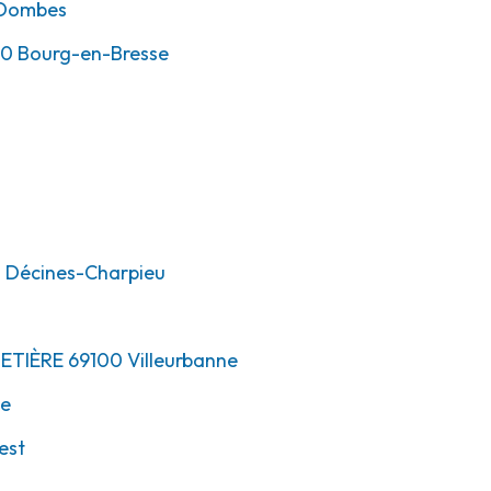
-Dombes
00
Bourg-en-Bresse
0
Décines-Charpieu
METIÈRE
69100
Villeurbanne
ne
est