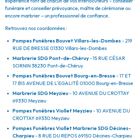
expérience font de chacun de vos interlocuteurs – conseiller
funéraire et conseiller prévoyance, maître de cérémonie ou
encore marbrier – un professionnel de confiance.
Retrouvez nos coordonnées :
Pompes Funèbres Bouvet Villars-les-Dombes
- 219
RUE DE BRESSE
01330
Villars-les-Dombes
Marbrerie SDG Pont-de-Chéruy
- 15 RUE CÉSAR
SORNIN
38230
Pont-de-Chéruy
Pompes Funèbres Bouvet Bourg-en-Bresse
- 17 ET
17 BIS AVENUE DE L'EGALITÉ
01000
Bourg-en-Bresse
Marbrerie SDG Meyzieu
- 10 AVENUE DU CROTTAY
69330
Meyzieu
Pompes Funèbres Viollet Meyzieu
- 10 AVENUE DU
CROTTAY
69330
Meyzieu
Pompes Funèbres Viollet Marbrerie SDG Décines-
Charpieu
- 8 RUE DU REPOS
69150
Décines-Charpieu