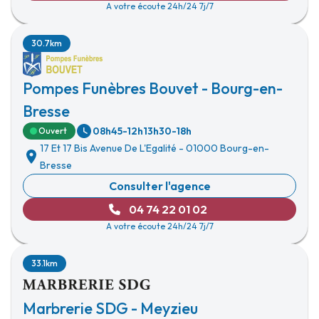
A votre écoute 24h/24 7j/7
30.7km
Pompes Funèbres Bouvet - Bourg-en-
Bresse
08h45-12h
13h30-18h
Ouvert
17 Et 17 Bis Avenue De L'Egalité
-
01000 Bourg-en-
Bresse
Consulter l'agence
04 74 22 01 02
A votre écoute 24h/24 7j/7
33.1km
Marbrerie SDG - Meyzieu