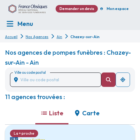
Demander un devis
Mon espace
Menu
Accueil
Nos Agences
Ain
Chazey-sur-Ain
Nos agences de pompes funèbres : Chazey-
sur-Ain - Ain
Ville ou code postal
11 agences trouvées :
Liste
Carte
La + proche