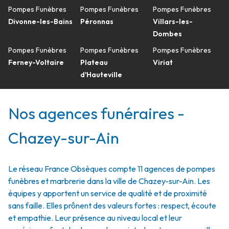
Pompes Funèbres
Pompes Funèbres
Pompes Funèbres
Divonne-les-Bains
Péronnas
Villars-les-
Dombes
Pompes Funèbres
Pompes Funèbres
Pompes Funèbres
Ferney-Voltaire
Plateau
Viriat
d'Hauteville
Nos agences funéraires -
Chazey-sur-Ain
Le réseau France Obsèques compte 11 agences de pompes
funèbres et marbrerie dans la ville de Chazey-sur-Ain. Les
équipes y apportent un service de qualité et de proximité
sans faille. Elles prônent des valeurs fortes : respect, écoute
et empathie. Leur présence au niveau local et leur