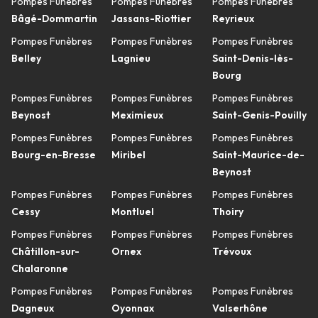
Pompes Funèbres
Pompes Funèbres
Pompes Funèbres
Bâgé-Dommartin
Jassans-Riottier
Reyrieux
Pompes Funèbres
Pompes Funèbres
Pompes Funèbres
Belley
Lagnieu
Saint-Denis-lès-
Bourg
Pompes Funèbres
Pompes Funèbres
Pompes Funèbres
Beynost
Meximieux
Saint-Genis-Pouilly
Pompes Funèbres
Pompes Funèbres
Pompes Funèbres
Bourg-en-Bresse
Miribel
Saint-Maurice-de-
Beynost
Pompes Funèbres
Pompes Funèbres
Pompes Funèbres
Cessy
Montluel
Thoiry
Pompes Funèbres
Pompes Funèbres
Pompes Funèbres
Châtillon-sur-
Ornex
Trévoux
Chalaronne
Pompes Funèbres
Pompes Funèbres
Pompes Funèbres
Dagneux
Oyonnax
Valserhône