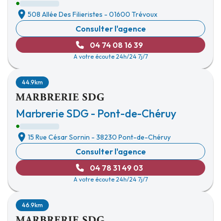
508 Allée Des Filieristes
-
01600 Trévoux
Consulter l'agence
04 74 08 16 39
A votre écoute 24h/24 7j/7
44.9km
Marbrerie SDG - Pont-de-Chéruy
15 Rue César Sornin
-
38230 Pont-de-Chéruy
Consulter l'agence
04 78 31 49 03
A votre écoute 24h/24 7j/7
46.9km