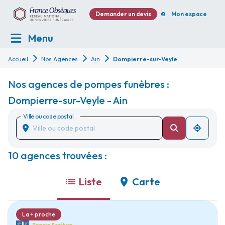
Demander un devis
Mon espace
Menu
Accueil
Nos Agences
Ain
Dompierre-sur-Veyle
Nos agences de pompes funèbres :
Dompierre-sur-Veyle - Ain
Ville ou code postal
10 agences trouvées :
Liste
Carte
La + proche