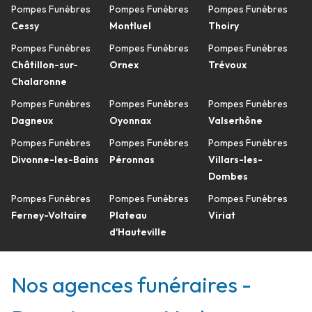
Pompes Funèbres
Pompes Funèbres
Pompes Funèbres
Cessy
Montluel
Thoiry
Pompes Funèbres
Pompes Funèbres
Pompes Funèbres
Châtillon-sur-
Ornex
Trévoux
Chalaronne
Pompes Funèbres
Pompes Funèbres
Pompes Funèbres
Dagneux
Oyonnax
Valserhône
Pompes Funèbres
Pompes Funèbres
Pompes Funèbres
Divonne-les-Bains
Péronnas
Villars-les-
Dombes
Pompes Funèbres
Pompes Funèbres
Pompes Funèbres
Ferney-Voltaire
Plateau
Viriat
d'Hauteville
Nos agences funéraires -