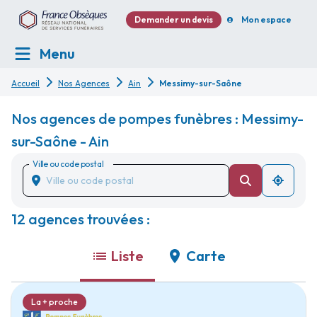
Demander un devis
Mon espace
Menu
Accueil
Nos Agences
Ain
Messimy-sur-Saône
Nos agences de pompes funèbres : Messimy-
sur-Saône - Ain
Ville ou code postal
12 agences trouvées :
Liste
Carte
La + proche