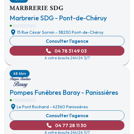
Marbrerie SDG - Pont-de-Chéruy
15 Rue César Sornin
-
38230 Pont-de-Chéruy
Consulter l'agence
04 78 31 49 03
A votre écoute 24h/24 7j/7
48.4km
Pompes Funèbres Baray - Panissières
Le Pont Rochand
-
42360 Panissières
Consulter l'agence
04 77 28 11 30
A votre écoute 24h/24 7j/7