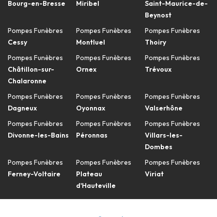
Bourg-en-Bresse
Miribel
Saint-Maurice-de-
Beynost
Pompes Funèbres
Pompes Funèbres
Pompes Funèbres
Cessy
Montluel
Thoiry
Pompes Funèbres
Pompes Funèbres
Pompes Funèbres
Châtillon-sur-
Ornex
Trévoux
Chalaronne
Pompes Funèbres
Pompes Funèbres
Pompes Funèbres
Dagneux
Oyonnax
Valserhône
Pompes Funèbres
Pompes Funèbres
Pompes Funèbres
Divonne-les-Bains
Péronnas
Villars-les-
Dombes
Pompes Funèbres
Pompes Funèbres
Pompes Funèbres
Ferney-Voltaire
Plateau
Viriat
d'Hauteville