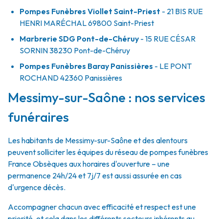
Pompes Funèbres Viollet Saint-Priest
- 21 BIS RUE
HENRI MARÉCHAL
69800
Saint-Priest
Marbrerie SDG Pont-de-Chéruy
- 15 RUE CÉSAR
SORNIN
38230
Pont-de-Chéruy
Pompes Funèbres Baray Panissières
- LE PONT
ROCHAND
42360
Panissières
Messimy-sur-Saône : nos services
funéraires
Les habitants de Messimy-sur-Saône et des alentours
peuvent solliciter les équipes du réseau de pompes funèbres
France Obsèques aux horaires d'ouverture – une
permanence 24h/24 et 7j/7 est aussi assurée en cas
d'urgence décès.
Accompagner chacun avec efficacité et respect est une
priorité, et cela dans les différents secteurs inhérents au