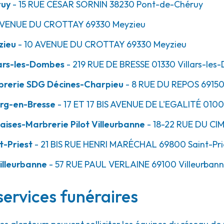
ruy
- 15 RUE CÉSAR SORNIN
38230
Pont-de-Chéruy
AVENUE DU CROTTAY
69330
Meyzieu
50.6km
zieu
- 10 AVENUE DU CROTTAY
69330
Meyzieu
t
ars-les-Dombes
- 219 RUE DE BRESSE
01330
Villars-les
brerie SDG Décines-Charpieu
- 8 RUE DU REPOS
6915
rg-en-Bresse
- 17 ET 17 BIS AVENUE DE L'EGALITÉ
010
ises-Marbrerie Pilot Villeurbanne
- 18-22 RUE DU CI
t-Priest
- 21 BIS RUE HENRI MARÉCHAL
69800
Saint-Pri
52.7km
ne - Verlaine
illeurbanne
- 57 RUE PAUL VERLAINE
69100
Villeurban
services funéraires