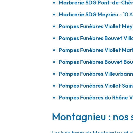
Marbrerie SDG Pont-de-Ché
A votre écoute 24h/24 7j/7
Marbrerie SDG Meyzieu
- 10 
Pompes Funèbres Viollet Mey
Pompes Funèbres Viollet - Saint-Pries
Pompes Funèbres Bouvet Vill
Pompes Funèbres Viollet Mar
21 Bis Rue Henri Maréchal
-
69800 Saint-Priest
04 37 25 02 08
Consulter l'agence
Pompes Funèbres Bouvet Bou
A votre écoute 24h/24 7j/7
Pompes Funèbres Villeurbanna
Pompes Funèbres Viollet Sain
Pompes Funèbres du Rhône - Villeurban
Pompes Funèbres du Rhône V
57 Rue Paul Verlaine
Montagnieu : nos 
-
69100 Villeurbanne
06 85 38 62 09
Consulter l'agence