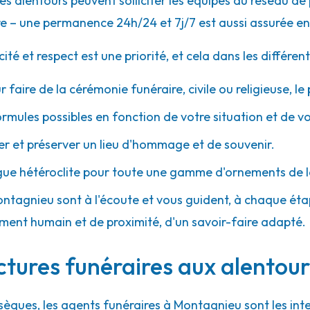
s alentours peuvent solliciter les équipes du réseau d
e – une permanence 24h/24 et 7j/7 est aussi assurée en
 et respect est une priorité, et cela dans les différent
r faire de la cérémonie funéraire, civile ou religieuse, l
ormules possibles en fonction de votre situation et de v
 et préserver un lieu d'hommage et de souvenir.
gue hétéroclite pour toute une gamme d'ornements de l
ontagnieu sont à l'écoute et vous guident, à chaque étape
ment humain et de proximité, d'un savoir-faire adapté.
uctures funéraires aux alentou
sèques, les agents funéraires à Montagnieu sont les int