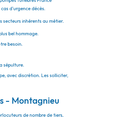
e pompes funèbres France
 cas d'urgence décès.
s secteurs inhérents au métier.
e plus bel hommage.
otre besoin.
a sépulture.
, avec discrétion. Les solliciter,
rs - Montagnieu
erlocuteurs de nombre de tiers,