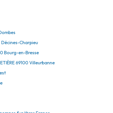
-Dombes
0
Décines-Charpieu
00
Bourg-en-Bresse
METIÈRE
69100
Villeurbanne
est
ne