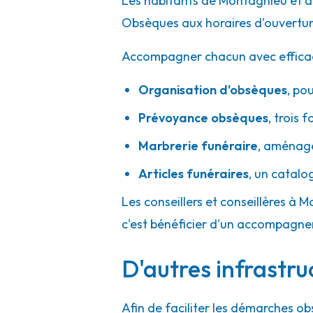
Les habitants de Montagnieu et de
A votre écoute 24h/24 7j/7
Obsèques aux horaires d'ouvertur
Accompagner chacun avec efficacité
Organisation d'obsèques
,
pou
Prévoyance obsèques
,
trois f
Marbrerie funéraire
,
aménager
Articles funéraires
,
un catalo
Les conseillers et conseillères à M
c'est bénéficier d'un accompagne
D'autres infrastr
Afin de faciliter les démarches ob