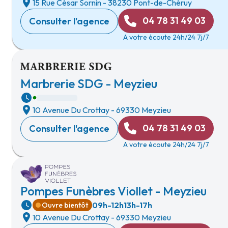
15 Rue César Sornin
-
38230 Pont-de-Chéruy
04 78 31 49 03
Consulter l'agence
A votre écoute 24h/24 7j/7
Marbrerie SDG - Meyzieu
10 Avenue Du Crottay
-
69330 Meyzieu
04 78 31 49 03
Consulter l'agence
A votre écoute 24h/24 7j/7
Pompes Funèbres Viollet - Meyzieu
09h-12h
13h-17h
Ouvre bientôt
10 Avenue Du Crottay
-
69330 Meyzieu