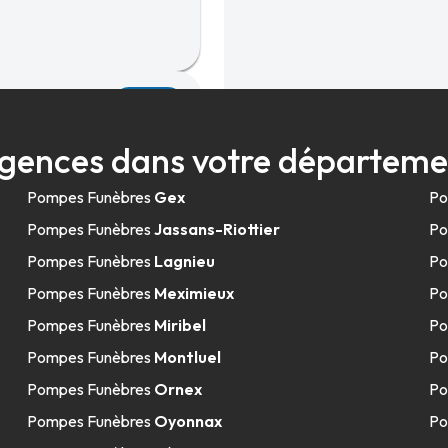
43.8km
s-Dombes
gences dans votre départeme
Pompes Funèbres
Gex
Po
Pompes Funèbres
Jassans-Riottier
Po
Pompes Funèbres
Lagnieu
Po
Pompes Funèbres
Meximieux
Po
46.3km
Pompes Funèbres
Miribel
Po
arpieu
Pompes Funèbres
Montluel
Po
Pompes Funèbres
Ornex
Po
Pompes Funèbres
Oyonnax
Po