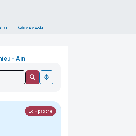
eurs
Avis de décès
ieu - Ain
La + proche