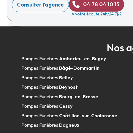
04 78 04 10 15
Consulter l'agence
A votre écoute 24h/24 7j/7
Pompes Funèbres Bouvet - Villars-le
Nos a
219 Rue De Bresse
-
01330 Villars-les-Dombes
Pompes Funèbres
Ambérieu-en-Bugey
04 74 98 01 00
Consulter l'agence
Pompes Funèbres
Bâgé-Dommartin
A votre écoute 24h/24 7j/7
Pompes Funèbres
Belley
Pompes Funèbres
Beynost
Pompes Funèbres
Bourg-en-Bresse
Pompes Funèbres Viollet - Décines-Ch
Pompes Funèbres
Cessy
Pompes Funèbres
Châtillon-sur-Chalaronne
8 Rue Du Repos
-
69150 Décines-Charpieu
Pompes Funèbres
Dagneux
04 37 26 13 00
Consulter l'agence