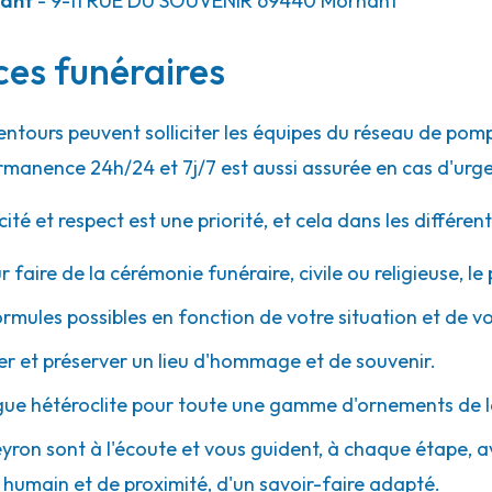
nant
- 9-11 RUE DU SOUVENIR
69440
Mornant
ces funéraires
21.0km
lentours peuvent solliciter les équipes du réseau de p
rmanence 24h/24 et 7j/7 est aussi assurée en cas d'urg
 et respect est une priorité, et cela dans les différent
r faire de la cérémonie funéraire, civile ou religieuse, l
32.7km
ormules possibles en fonction de votre situation et de v
 et préserver un lieu d'hommage et de souvenir.
gue hétéroclite pour toute une gamme d'ornements de l
eyron sont à l'écoute et vous guident, à chaque étape, ave
umain et de proximité, d'un savoir-faire adapté.