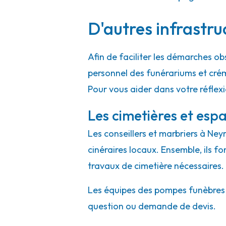
D'autres infrastru
Pompes Funèbres Rapin - Mornant
Afin de faciliter les démarches ob
9-11 Rue Du Souvenir
-
69440 Mornant
personnel des funérariums et cré
04 78 44 02 64
Consulter l'agence
Pour vous aider dans votre réflex
A votre écoute 24h/24 7j/7
Les cimetières et espa
Les conseillers et marbriers à Ney
cinéraires locaux. Ensemble, ils f
travaux de cimetière nécessaires.
Les équipes des pompes funèbres et
question ou demande de devis.