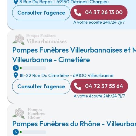
8 Rue Du Repos
-
69150 Décines-Charpieu
04 37 26 13 00
Consulter l'agence
A votre écoute 24h/24 7j/7
Pompes Funèbres Villeurbannaises et M
Villeurbanne - Cimetière
18-22 Rue Du Cimetière
-
69100 Villeurbanne
04 72 37 55 64
Consulter l'agence
A votre écoute 24h/24 7j/7
Pompes Funèbres du Rhône - Villeurban