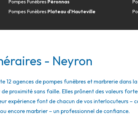
Pompes Funèbres
Péronnas
Po
Pompes Funèbres
Plateau d'Hauteville
Po
16.7km
néraires - Neyron
 12 agences de pompes funèbres et marbrerie dans la v
 de proximité sans faille. Elles prônent des valeurs forte
17.6km
eur expérience font de chacun de vos interlocuteurs – con
t
ou encore marbrier – un professionnel de confiance.