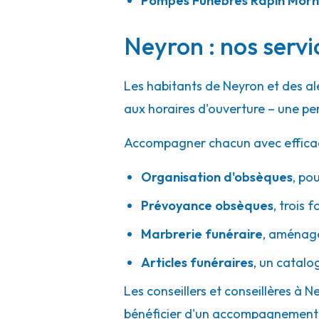
Pompes Funèbres Rapin Mor
A votre écoute 24h/24 7j/7
Neyron : nos servi
Marbrerie SDG - Pont-de-Chéruy
Les habitants de Neyron et des a
15 Rue César Sornin
-
38230 Pont-de-Chéruy
aux horaires d'ouverture – une pe
04 78 31 49 03
Consulter l'agence
Accompagner chacun avec efficacité
A votre écoute 24h/24 7j/7
Organisation d'obsèques
,
pou
Prévoyance obsèques
,
trois f
Confiance Obsèques - Givors
Marbrerie funéraire
,
aménager
16 Rue Salengro
-
69700 Givors
Articles funéraires
,
un catalo
04 72 49 09 49
Consulter l'agence
Les conseillers et conseillères à N
A votre écoute 24h/24 7j/7
bénéficier d'un accompagnement h