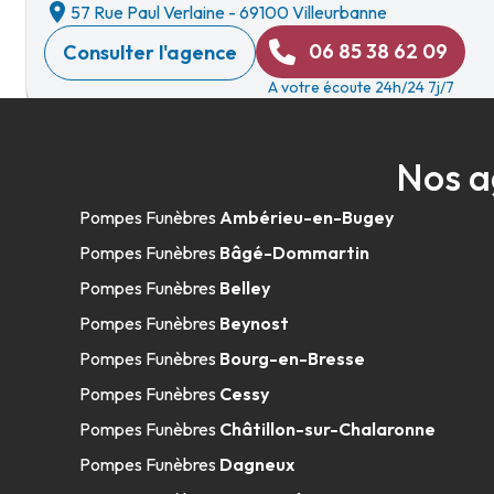
57 Rue Paul Verlaine
-
69100 Villeurbanne
06 85 38 62 09
Consulter l'agence
A votre écoute 24h/24 7j/7
Nos a
Marbrerie SDG - Meyzieu
Pompes Funèbres
Ambérieu-en-Bugey
10 Avenue Du Crottay
-
69330 Meyzieu
Pompes Funèbres
Bâgé-Dommartin
04 78 31 49 03
Consulter l'agence
Pompes Funèbres
Belley
A votre écoute 24h/24 7j/7
Pompes Funèbres
Beynost
Pompes Funèbres
Bourg-en-Bresse
Pompes Funèbres
Cessy
Pompes Funèbres Viollet - Meyzieu
Pompes Funèbres
Châtillon-sur-Chalaronne
Pompes Funèbres
Dagneux
10 Avenue Du Crottay
-
69330 Meyzieu