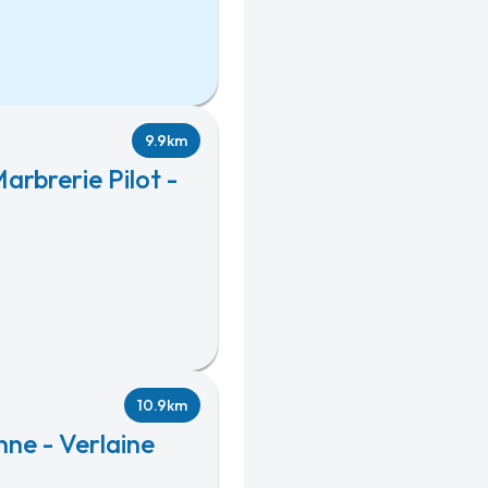
9.9km
arbrerie Pilot -
10.9km
ne - Verlaine