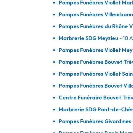
Pompes Funèbres Viollet Mar
A votre écoute 24h/24 7j/7
Pompes Funèbres Villeurbanna
Pompes Funèbres du Rhône V
Pompes Funèbres Bouvet - Villars-le
Marbrerie SDG Meyzieu
- 10 
Pompes Funèbres Viollet Mey
219 Rue De Bresse
-
01330 Villars-les-Dombes
04 74 98 01 00
Consulter l'agence
Pompes Funèbres Bouvet Tré
A votre écoute 24h/24 7j/7
Pompes Funèbres Viollet Sain
Pompes Funèbres Bouvet Vill
Centre Funéraire Bouvet - Trévoux
Centre Funéraire Bouvet Tré
Marbrerie SDG Pont-de-Ché
508 Allée Des Filieristes
-
01600 Trévoux
Pompes Funèbres Givordines 
04 74 08 16 39
Consulter l'agence