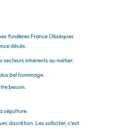
ompes funèbres France Obsèques
ence décès.
s secteurs inhérents au métier.
e plus bel hommage.
otre besoin.
a sépulture.
c discrétion. Les solliciter, c'est