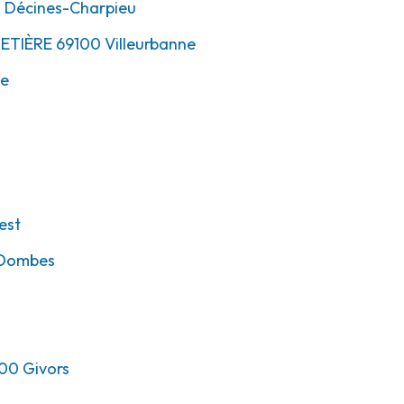
0
Décines-Charpieu
METIÈRE
69100
Villeurbanne
ne
est
-Dombes
00
Givors