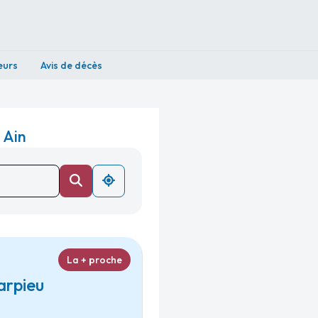
eurs
Avis de décès
 Ain
La + proche
arpieu