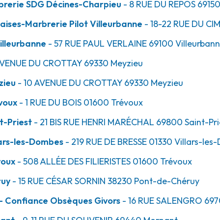
brerie SDG Décines-Charpieu
- 8 RUE DU REPOS
6915
ises-Marbrerie Pilot Villeurbanne
- 18-22 RUE DU CI
18.3km
illeurbanne
- 57 RUE PAUL VERLAINE
69100
Villeurban
s-Dombes
AVENUE DU CROTTAY
69330
Meyzieu
zieu
- 10 AVENUE DU CROTTAY
69330
Meyzieu
voux
- 1 RUE DU BOIS
01600
Trévoux
t-Priest
- 21 BIS RUE HENRI MARÉCHAL
69800
Saint-Pri
ars-les-Dombes
- 219 RUE DE BRESSE
01330
Villars-les
18.6km
voux
- 508 ALLÉE DES FILIERISTES
01600
Trévoux
ruy
- 15 RUE CÉSAR SORNIN
38230
Pont-de-Chéruy
- Confiance Obsèques Givors
- 16 RUE SALENGRO
697