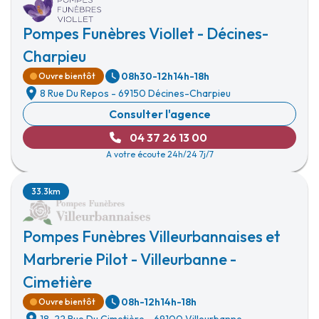
Pompes Funèbres Viollet - Décines-
Charpieu
08h30-12h
14h-18h
Ouvre bientôt
8 Rue Du Repos
-
69150 Décines-Charpieu
Consulter l'agence
04 37 26 13 00
A votre écoute 24h/24 7j/7
33.3km
Pompes Funèbres Villeurbannaises et
Marbrerie Pilot - Villeurbanne -
Cimetière
08h-12h
14h-18h
Ouvre bientôt