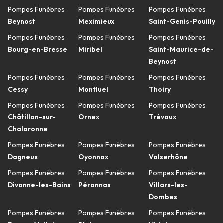
Pompes Funèbres
Pompes Funèbres
Pompes Funèbres
Beynost
Meximieux
Saint-Genis-Pouilly
Pompes Funèbres
Pompes Funèbres
Pompes Funèbres
Bourg-en-Bresse
Miribel
Saint-Maurice-de-
Beynost
Pompes Funèbres
Pompes Funèbres
Pompes Funèbres
Cessy
Montluel
Thoiry
Pompes Funèbres
Pompes Funèbres
Pompes Funèbres
Châtillon-sur-
Ornex
Trévoux
Chalaronne
Pompes Funèbres
Pompes Funèbres
Pompes Funèbres
Dagneux
Oyonnax
Valserhône
Pompes Funèbres
Pompes Funèbres
Pompes Funèbres
Divonne-les-Bains
Péronnas
Villars-les-
Dombes
Pompes Funèbres
Pompes Funèbres
Pompes Funèbres