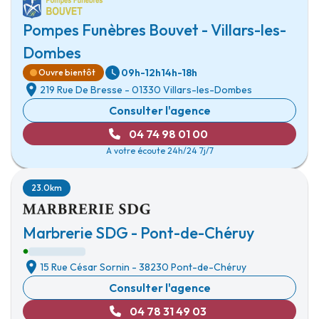
Pompes Funèbres Bouvet - Villars-les-
Dombes
09h-12h
14h-18h
Ouvre bientôt
219 Rue De Bresse
-
01330 Villars-les-Dombes
Consulter l'agence
04 74 98 01 00
A votre écoute 24h/24 7j/7
23.0km
Marbrerie SDG - Pont-de-Chéruy
15 Rue César Sornin
-
38230 Pont-de-Chéruy
Consulter l'agence
04 78 31 49 03