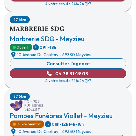
A votre écoute 24h/24 7j/7
27.6km
Marbrerie SDG - Meyzieu
09h-18h
Ouvert
10 Avenue Du Crottay
-
69330 Meyzieu
Consulter l'agence
04 78 31 49 03
A votre écoute 24h/24 7j/7
27.6km
Pompes Funèbres Viollet - Meyzieu
08h-12h
14h-18h
Ouvre bientôt
10 Avenue Du Crottay
-
69330 Meyzieu