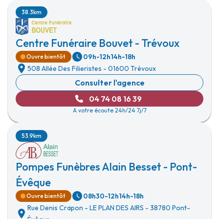
38.3km
Centre Funéraire Bouvet - Trévoux
09h-12h
14h-18h
Ouvre bientôt
508 Allée Des Filieristes
-
01600 Trévoux
Consulter l'agence
04 74 08 16 39
A votre écoute 24h/24 7j/7
53.9km
Pompes Funèbres Alain Besset - Pont-
Évêque
08h30-12h
14h-18h
Ouvre bientôt
Rue Denis Crapon
-
LE PLAN DES AIRS
-
38780 Pont-