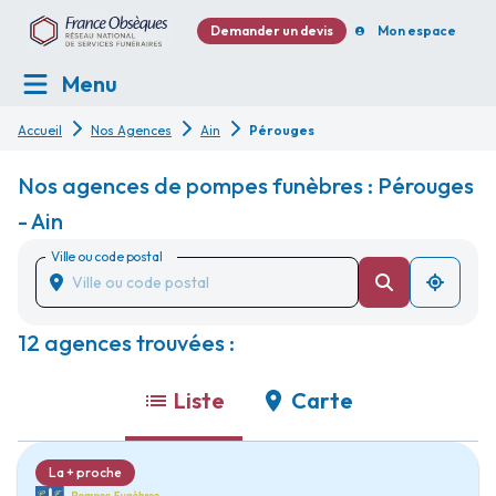
Demander un devis
Mon espace
Menu
Accueil
Nos Agences
Ain
Pérouges
Nos agences de pompes funèbres : Pérouges
- Ain
Ville ou code postal
12 agences trouvées :
Liste
Carte
La + proche