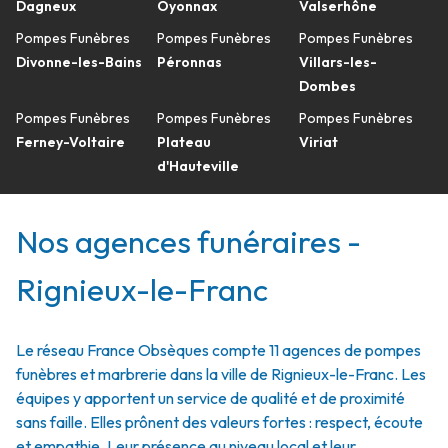
Dagneux
Oyonnax
Valserhône
Pompes Funèbres
Pompes Funèbres
Pompes Funèbres
Divonne-les-Bains
Péronnas
Villars-les-
Dombes
Pompes Funèbres
Pompes Funèbres
Pompes Funèbres
Ferney-Voltaire
Plateau
Viriat
d'Hauteville
Nos agences funéraires -
Rignieux-le-Franc
Le réseau France Obsèques compte 11 agences de pompes
funèbres et marbrerie dans la ville de Rignieux-le-Franc. Les
équipes y apportent un service de qualité et de proximité
sans faille. Elles prônent des valeurs fortes : respect, écoute
et empathie. Leur présence au niveau local et leur