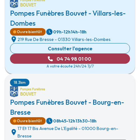
Pompes Funèbres Bouvet - Villars-les-
Dombes
09h-12h
14h-18h
Ouvre bientôt
219 Rue De Bresse
-
01330 Villars-les-Dombes
Consulter l'agence
04 74 98 01 00
A votre écoute 24h/24 7j/7
18.3km
Pompes Funèbres Bouvet - Bourg-en-
Bresse
08h45-12h
13h30-18h
Ouvre bientôt
17 Et 17 Bis Avenue De L'Egalité
-
01000 Bourg-en-
Bresse