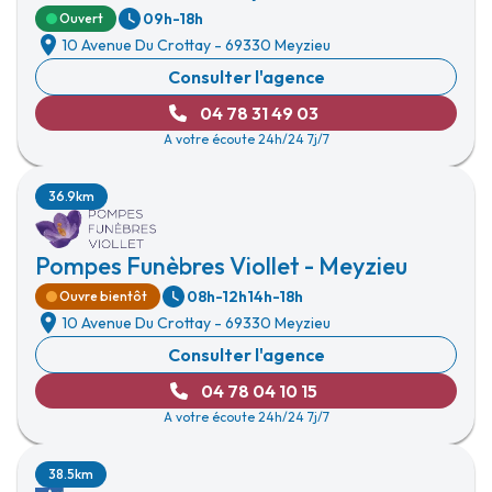
09h-18h
Ouvert
10 Avenue Du Crottay
-
69330 Meyzieu
Consulter l'agence
04 78 31 49 03
A votre écoute 24h/24 7j/7
36.9km
Pompes Funèbres Viollet - Meyzieu
08h-12h
14h-18h
Ouvre bientôt
10 Avenue Du Crottay
-
69330 Meyzieu
Consulter l'agence
04 78 04 10 15
A votre écoute 24h/24 7j/7
38.5km