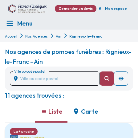
Demander un devis
Mon espace
Menu
Accueil
Nos Agences
Ain
Rignieux-le-Franc
Nos agences de pompes funèbres : Rignieux-
le-Franc - Ain
Ville ou code postal
11 agences trouvées :
Liste
Carte
La + proche