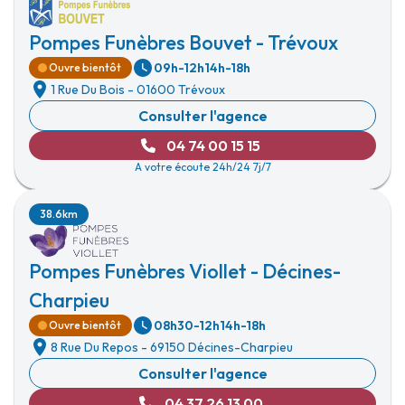
Pompes Funèbres Bouvet - Trévoux
09h-12h
14h-18h
Ouvre bientôt
1 Rue Du Bois
-
01600 Trévoux
Consulter l'agence
04 74 00 15 15
A votre écoute 24h/24 7j/7
38.6km
Pompes Funèbres Viollet - Décines-
Charpieu
08h30-12h
14h-18h
Ouvre bientôt
8 Rue Du Repos
-
69150 Décines-Charpieu
Consulter l'agence
04 37 26 13 00