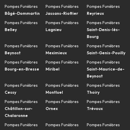
Pompes Funèbres
Pompes Funèbres
Pompes Funèbres
Bâgé-Dommartin
Jassans-Riottier
Reyrieux
Pompes Funèbres
Pompes Funèbres
Pompes Funèbres
Belley
Lagnieu
Saint-Denis-lès-
Bourg
Pompes Funèbres
Pompes Funèbres
Pompes Funèbres
Beynost
Meximieux
Saint-Genis-Pouilly
Pompes Funèbres
Pompes Funèbres
Pompes Funèbres
Bourg-en-Bresse
Miribel
Saint-Maurice-de-
Beynost
Pompes Funèbres
Pompes Funèbres
Pompes Funèbres
Cessy
Montluel
Thoiry
Pompes Funèbres
Pompes Funèbres
Pompes Funèbres
Châtillon-sur-
Ornex
Trévoux
Chalaronne
Pompes Funèbres
Pompes Funèbres
Pompes Funèbres