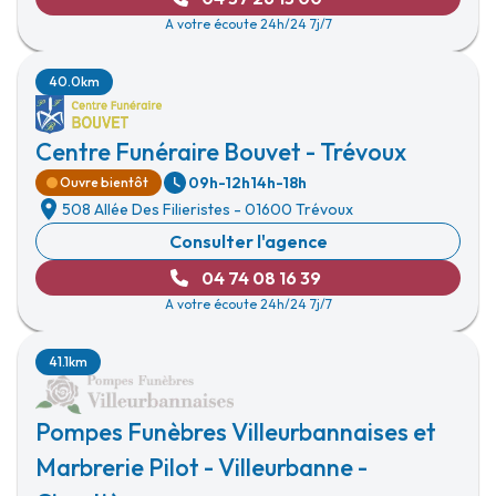
A votre écoute 24h/24 7j/7
40.0km
Centre Funéraire Bouvet - Trévoux
09h-12h
14h-18h
Ouvre bientôt
508 Allée Des Filieristes
-
01600 Trévoux
Consulter l'agence
04 74 08 16 39
A votre écoute 24h/24 7j/7
41.1km
Pompes Funèbres Villeurbannaises et
Marbrerie Pilot - Villeurbanne -