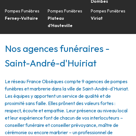
Dombes
Pompes Funèbres
Pompes Funèbres
Pompes Funèbres
Ferney-Voltaire
Plateau
Viriat
d'Hauteville
Nos agences funéraires -
Saint-André-d'Huiriat
Le réseau France Obsèques compte 9 agences de pompes
funèbres et marbrerie dans la ville de Saint-André-d'Huiriat.
Les équipes y apportent un service de qualité et de
proximité sans faille. Elles prônent des valeurs fortes :
respect, écoute et empathie. Leur présence au niveau local
et leur expérience font de chacun de vos interlocuteurs –
conseiller funéraire et conseiller prévoyance, maître de
cérémonie ou encore marbrier – un professionnel de