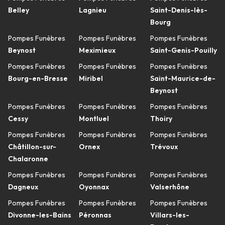
Belley
Lagnieu
Saint-Denis-lès-
Bourg
Pompes Funèbres
Pompes Funèbres
Pompes Funèbres
Beynost
Meximieux
Saint-Genis-Pouilly
Pompes Funèbres
Pompes Funèbres
Pompes Funèbres
Bourg-en-Bresse
Miribel
Saint-Maurice-de-
Beynost
Pompes Funèbres
Pompes Funèbres
Pompes Funèbres
Cessy
Montluel
Thoiry
Pompes Funèbres
Pompes Funèbres
Pompes Funèbres
Châtillon-sur-
Ornex
Trévoux
Chalaronne
Pompes Funèbres
Pompes Funèbres
Pompes Funèbres
Dagneux
Oyonnax
Valserhône
Pompes Funèbres
Pompes Funèbres
Pompes Funèbres
Divonne-les-Bains
Péronnas
Villars-les-