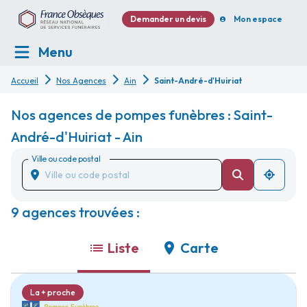
Demander un devis
Mon espace
Menu
Accueil
Nos Agences
Ain
Saint-André-d'Huiriat
Nos agences de pompes funèbres : Saint-
André-d'Huiriat - Ain
Ville ou code postal
9 agences trouvées :
Liste
Carte
La + proche