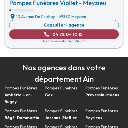
Pompes Funèbres Viollet - Meyzieu
10 Avenue Du Crottay
-
69330 Meyzieu
Consulter l'agence
04 78 04 10 15
A votre écoute 24h/24 7j/7
Nos agences dans votre
département Ain
Pompes Funèbres
Pompes Funèbres
Pompes Funèbres
Ambérieu-en-
Gex
Prévessin-Moëns
Bugey
Pompes Funèbres
Pompes Funèbres
Pompes Funèbres
Bâgé-Dommartin
Jassans-Riottier
Reyrieux
Pompes Funèbres
Pompes Funèbres
Pompes Funèbres