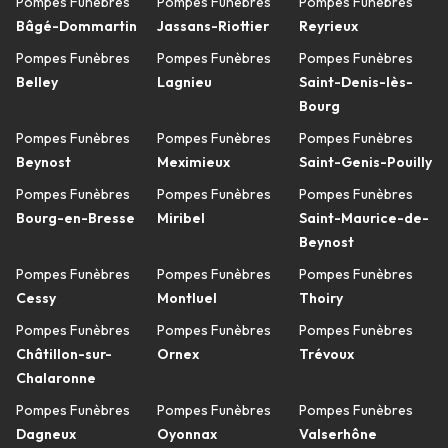
Pompes Funèbres
Pompes Funèbres
Pompes Funèbres
Bâgé-Dommartin
Jassans-Riottier
Reyrieux
Pompes Funèbres
Pompes Funèbres
Pompes Funèbres
Belley
Lagnieu
Saint-Denis-lès-
Bourg
Pompes Funèbres
Pompes Funèbres
Pompes Funèbres
Beynost
Meximieux
Saint-Genis-Pouilly
Pompes Funèbres
Pompes Funèbres
Pompes Funèbres
Bourg-en-Bresse
Miribel
Saint-Maurice-de-
Beynost
Pompes Funèbres
Pompes Funèbres
Pompes Funèbres
Cessy
Montluel
Thoiry
Pompes Funèbres
Pompes Funèbres
Pompes Funèbres
Châtillon-sur-
Ornex
Trévoux
Chalaronne
Pompes Funèbres
Pompes Funèbres
Pompes Funèbres
Dagneux
Oyonnax
Valserhône