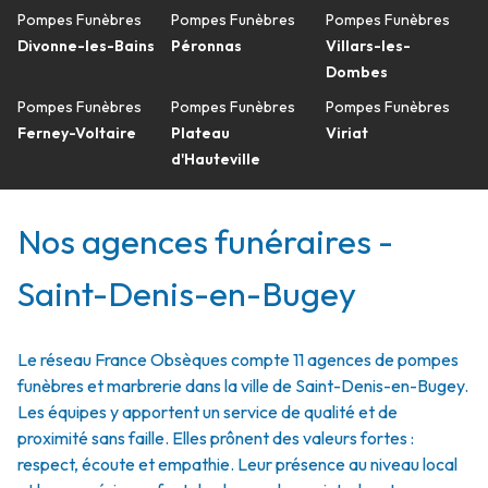
Pompes Funèbres
Pompes Funèbres
Pompes Funèbres
Divonne-les-Bains
Péronnas
Villars-les-
Dombes
Pompes Funèbres
Pompes Funèbres
Pompes Funèbres
Ferney-Voltaire
Plateau
Viriat
d'Hauteville
Nos agences funéraires -
Saint-Denis-en-Bugey
Le réseau France Obsèques compte 11 agences de pompes
funèbres et marbrerie dans la ville de Saint-Denis-en-Bugey.
Les équipes y apportent un service de qualité et de
proximité sans faille. Elles prônent des valeurs fortes :
respect, écoute et empathie. Leur présence au niveau local