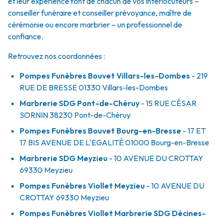
et leur expérience font de chacun de vos interlocuteurs –
conseiller funéraire et conseiller prévoyance, maître de
cérémonie ou encore marbrier – un professionnel de
confiance.
Retrouvez nos coordonnées :
Pompes Funèbres Bouvet Villars-les-Dombes
- 219
RUE DE BRESSE
01330
Villars-les-Dombes
Marbrerie SDG Pont-de-Chéruy
- 15 RUE CÉSAR
SORNIN
38230
Pont-de-Chéruy
Pompes Funèbres Bouvet Bourg-en-Bresse
- 17 ET
17 BIS AVENUE DE L'EGALITÉ
01000
Bourg-en-Bresse
Marbrerie SDG Meyzieu
- 10 AVENUE DU CROTTAY
69330
Meyzieu
Pompes Funèbres Viollet Meyzieu
- 10 AVENUE DU
CROTTAY
69330
Meyzieu
Pompes Funèbres Viollet Marbrerie SDG Décines-