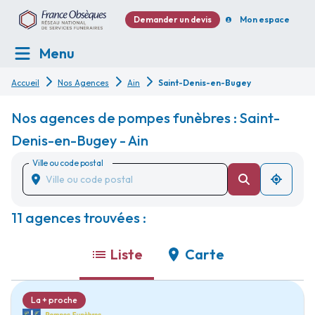
Demander un devis
Mon espace
Menu
Accueil
Nos Agences
Ain
Saint-Denis-en-Bugey
Nos agences de pompes funèbres : Saint-
Denis-en-Bugey - Ain
Ville ou code postal
11 agences trouvées :
Liste
Carte
La + proche