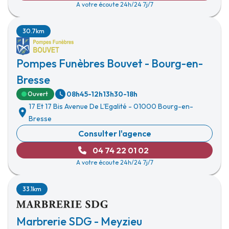
A votre écoute 24h/24 7j/7
30.7km
Pompes Funèbres Bouvet - Bourg-en-
Bresse
08h45-12h
13h30-18h
Ouvert
17 Et 17 Bis Avenue De L'Egalité
-
01000 Bourg-en-
Bresse
Consulter l'agence
04 74 22 01 02
A votre écoute 24h/24 7j/7
33.1km
Marbrerie SDG - Meyzieu