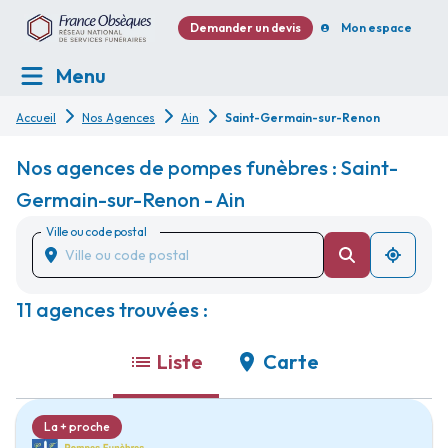
Demander un devis
Mon espace
Menu
Accueil
Nos Agences
Ain
Saint-Germain-sur-Renon
Nos agences de pompes funèbres : Saint-
Germain-sur-Renon - Ain
Ville ou code postal
11 agences trouvées :
Liste
Carte
La + proche