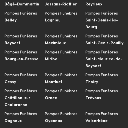
Bâgé-Dommartin
Jassans-Riottier
Reyrieux
Pompes Funèbres
Pompes Funèbres
Pompes Funèbres
Belley
Lagnieu
Saint-Denis-lès-
Bourg
Pompes Funèbres
Pompes Funèbres
Pompes Funèbres
Beynost
Meximieux
Saint-Genis-Pouilly
Pompes Funèbres
Pompes Funèbres
Pompes Funèbres
Bourg-en-Bresse
Miribel
Saint-Maurice-de-
Beynost
Pompes Funèbres
Pompes Funèbres
Pompes Funèbres
Cessy
Montluel
Thoiry
Pompes Funèbres
Pompes Funèbres
Pompes Funèbres
Châtillon-sur-
Ornex
Trévoux
Chalaronne
Pompes Funèbres
Pompes Funèbres
Pompes Funèbres
Dagneux
Oyonnax
Valserhône