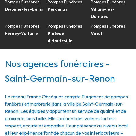
Pompes Funèbres
Pompes Funèbres
Pompes Funèbres
Divonne-les-Bains
Péronnas
Villars-les-
Dombes
Pompes Funèbres
Pompes Funèbres
Pompes Funèbres
Ferney-Voltaire
Plateau
Viriat
d'Hauteville
Nos agences funéraires -
Saint-Germain-sur-Renon
Le réseau France Obsèques compte 11 agences de pompes
funèbres et marbrerie dans la ville de Saint-Germain-sur-
Renon. Les équipes y apportent un service de qualité et de
proximité sans faille. Elles prônent des valeurs fortes :
respect, écoute et empathie. Leur présence au niveau local
et leur expérience font de chacun de vos interlocuteurs –