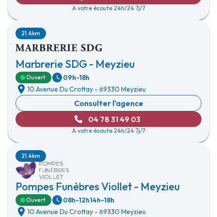
A votre écoute 24h/24 7j/7
21.4km
Marbrerie SDG - Meyzieu
09h-18h
Ouvert
10 Avenue Du Crottay
-
69330 Meyzieu
Consulter l'agence
04 78 31 49 03
A votre écoute 24h/24 7j/7
21.4km
Pompes Funèbres Viollet - Meyzieu
08h-12h
14h-18h
Ouvert
10 Avenue Du Crottay
-
69330 Meyzieu