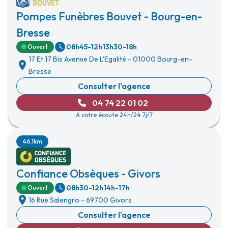
Pompes Funèbres Bouvet - Bourg-en-
Bresse
08h45-12h
13h30-18h
Ouvert
17 Et 17 Bis Avenue De L'Egalité
-
01000 Bourg-en-
Bresse
Consulter l'agence
04 74 22 01 02
A votre écoute 24h/24 7j/7
46.1km
Confiance Obsèques - Givors
08h30-12h
14h-17h
Ouvert
16 Rue Salengro
-
69700 Givors
Consulter l'agence