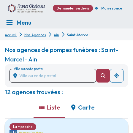
Demander un devis
Mon espace
Menu
Accueil
Nos Agences
Ain
Saint-Marcel
Nos agences de pompes funèbres : Saint-
Marcel - Ain
Ville ou code postal
12 agences trouvées :
Liste
Carte
La + proche