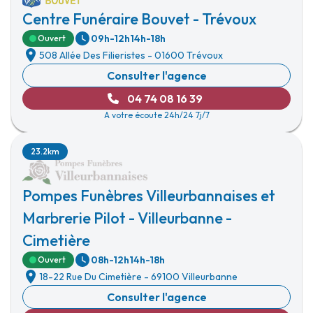
Centre Funéraire Bouvet - Trévoux
09h-12h
14h-18h
Ouvert
508 Allée Des Filieristes
-
01600 Trévoux
Consulter l'agence
04 74 08 16 39
A votre écoute 24h/24 7j/7
23.2km
Pompes Funèbres Villeurbannaises et
Marbrerie Pilot - Villeurbanne -
Cimetière
08h-12h
14h-18h
Ouvert
18-22 Rue Du Cimetière
-
69100 Villeurbanne
Consulter l'agence