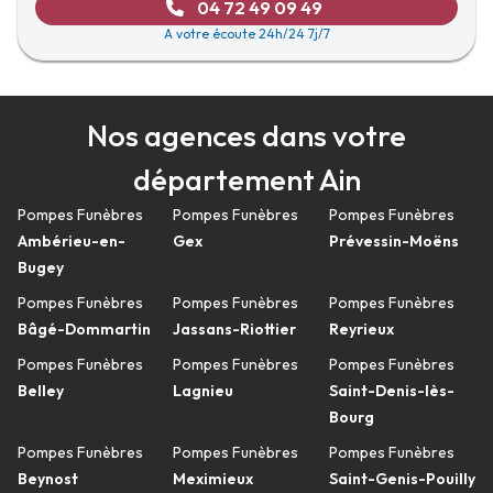
04 72 49 09 49
A votre écoute 24h/24 7j/7
Nos agences dans votre
département Ain
Pompes Funèbres
Pompes Funèbres
Pompes Funèbres
Ambérieu-en-
Gex
Prévessin-Moëns
Bugey
Pompes Funèbres
Pompes Funèbres
Pompes Funèbres
Bâgé-Dommartin
Jassans-Riottier
Reyrieux
Pompes Funèbres
Pompes Funèbres
Pompes Funèbres
Belley
Lagnieu
Saint-Denis-lès-
Bourg
Pompes Funèbres
Pompes Funèbres
Pompes Funèbres
Beynost
Meximieux
Saint-Genis-Pouilly