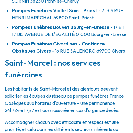
SORNIN
38230
Pont-de-Chéruy
Pompes Funèbres Viollet Saint-Priest
- 21 BIS RUE
HENRI MARÉCHAL
69800
Saint-Priest
Pompes Funèbres Bouvet Bourg-en-Bresse
- 17 ET
17 BIS AVENUE DE L'EGALITÉ
01000
Bourg-en-Bresse
Pompes Funèbres Givordines - Confiance
Obsèques Givors
- 16 RUE SALENGRO
69700
Givors
Saint-Marcel : nos services
funéraires
Les habitants de Saint-Marcel et des alentours peuvent
solliciter les équipes du réseau de pompes funèbres France
Obsèques aux horaires d'ouverture – une permanence
24h/24 et 7j/7 est aussi assurée en cas d'urgence décès.
Accompagner chacun avec efficacité et respect est une
priorité, et cela dans les différents secteurs inhérents au