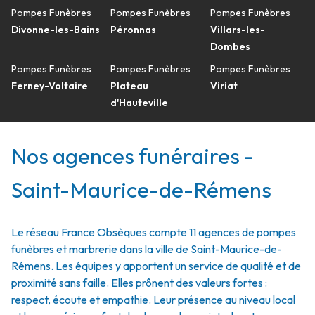
Pompes Funèbres
Pompes Funèbres
Pompes Funèbres
Divonne-les-Bains
Péronnas
Villars-les-
Dombes
Pompes Funèbres
Pompes Funèbres
Pompes Funèbres
Ferney-Voltaire
Plateau
Viriat
d'Hauteville
Nos agences funéraires -
Saint-Maurice-de-Rémens
Le réseau France Obsèques compte 11 agences de pompes
funèbres et marbrerie dans la ville de Saint-Maurice-de-
Rémens. Les équipes y apportent un service de qualité et de
proximité sans faille. Elles prônent des valeurs fortes :
respect, écoute et empathie. Leur présence au niveau local