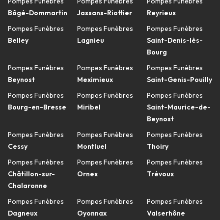
Pompes Funèbres
Pompes Funèbres
Pompes Funèbres
Bâgé-Dommartin
Jassans-Riottier
Reyrieux
Pompes Funèbres
Pompes Funèbres
Pompes Funèbres
Belley
Lagnieu
Saint-Denis-lès-
Bourg
Pompes Funèbres
Pompes Funèbres
Pompes Funèbres
Beynost
Meximieux
Saint-Genis-Pouilly
Pompes Funèbres
Pompes Funèbres
Pompes Funèbres
Bourg-en-Bresse
Miribel
Saint-Maurice-de-
Beynost
Pompes Funèbres
Pompes Funèbres
Pompes Funèbres
Cessy
Montluel
Thoiry
Pompes Funèbres
Pompes Funèbres
Pompes Funèbres
Châtillon-sur-
Ornex
Trévoux
Chalaronne
Pompes Funèbres
Pompes Funèbres
Pompes Funèbres
Dagneux
Oyonnax
Valserhône