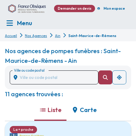
Demander un devis
Mon espace
Menu
Accueil
Nos Agences
Ain
Saint-Maurice-de-Rémens
Nos agences de pompes funèbres : Saint-
Maurice-de-Rémens - Ain
Ville ou code postal
11 agences trouvées :
Liste
Carte
La + proche