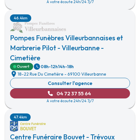
A votre écoute 24h/24 7j/7
46.4km
Pompes Funèbres Villeurbannaises et
Marbrerie Pilot - Villeurbanne -
Cimetière
08h-12h
14h-18h
Ouvert
18-22 Rue Du Cimetière
-
69100 Villeurbanne
Consulter l'agence
04 72 37 55 64
A votre écoute 24h/24 7j/7
47.4km
Centre Funéraire Bouvet - Trévoux