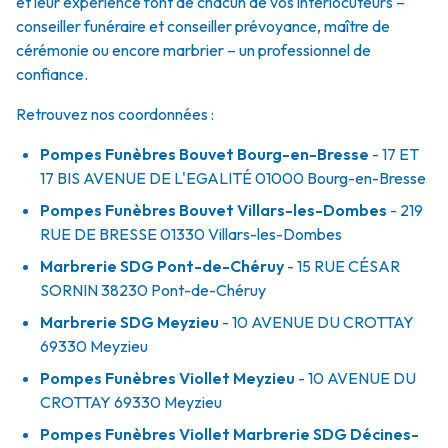
et leur expérience font de chacun de vos interlocuteurs –
conseiller funéraire et conseiller prévoyance, maître de
cérémonie ou encore marbrier – un professionnel de
confiance.
Retrouvez nos coordonnées :
Pompes Funèbres Bouvet Bourg-en-Bresse
- 17 ET
17 BIS AVENUE DE L'EGALITÉ
01000
Bourg-en-Bresse
Pompes Funèbres Bouvet Villars-les-Dombes
- 219
RUE DE BRESSE
01330
Villars-les-Dombes
Marbrerie SDG Pont-de-Chéruy
- 15 RUE CÉSAR
SORNIN
38230
Pont-de-Chéruy
Marbrerie SDG Meyzieu
- 10 AVENUE DU CROTTAY
69330
Meyzieu
Pompes Funèbres Viollet Meyzieu
- 10 AVENUE DU
CROTTAY
69330
Meyzieu
Pompes Funèbres Viollet Marbrerie SDG Décines-