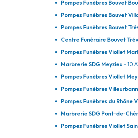
Pompes Funèbres Bouvet Bou
Pompes Funèbres Bouvet Vill
Pompes Funèbres Villeurbannaises et M
Pompes Funèbres Bouvet Tré
Villeurbanne - Cimetière
Centre Funéraire Bouvet Tré
08h-12h
14h-18h
Ouvre bientôt
Pompes Funèbres Viollet Mar
18-22 Rue Du Cimetière
-
69100 Villeurbanne
04 72 37 55 64
Consulter l'agence
Marbrerie SDG Meyzieu
- 10 
A votre écoute 24h/24 7j/7
Pompes Funèbres Viollet Mey
Pompes Funèbres Villeurbanna
Pompes Funèbres du Rhône - Villeurban
Pompes Funèbres du Rhône V
Marbrerie SDG Pont-de-Ché
57 Rue Paul Verlaine
-
69100 Villeurbanne
Pompes Funèbres Viollet Sain
06 85 38 62 09
Consulter l'agence