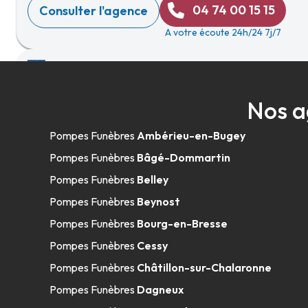
04 74 00 15 15
Consulter l'agence
A votre écoute 24h/24 7j/7
Centre Funéraire Bouvet - Trévoux
Nos a
09h-12h
14h-18h
Ouvre bientôt
508 Allée Des Filieristes
-
01600 Trévoux
Pompes Funèbres
Ambérieu-en-Bugey
04 74 08 16 39
Consulter l'agence
Pompes Funèbres
Bâgé-Dommartin
A votre écoute 24h/24 7j/7
Pompes Funèbres
Belley
Pompes Funèbres
Beynost
Pompes Funèbres
Bourg-en-Bresse
Pompes Funèbres Viollet - Décines-Ch
Pompes Funèbres
Cessy
08h30-12h
14h-18h
Ouvre bientôt
Pompes Funèbres
Châtillon-sur-Chalaronne
8 Rue Du Repos
-
69150 Décines-Charpieu
Pompes Funèbres
Dagneux
04 37 26 13 00
Consulter l'agence