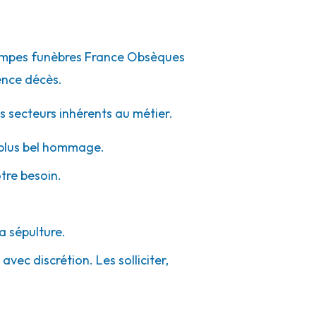
 pompes funèbres France Obsèques
ence décès.
s secteurs inhérents au métier.
e plus bel hommage.
otre besoin.
a sépulture.
vec discrétion. Les solliciter,