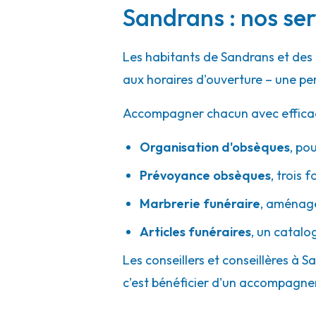
A votre écoute 24h/24 7j/7
Sandrans : nos ser
Les habitants de Sandrans et des
Marbrerie SDG - Pont-de-Chéruy
aux horaires d'ouverture – une pe
15 Rue César Sornin
-
38230 Pont-de-Chéruy
Accompagner chacun avec efficacité
04 78 31 49 03
Consulter l'agence
Organisation d'obsèques
,
pou
A votre écoute 24h/24 7j/7
Prévoyance obsèques
,
trois f
Marbrerie funéraire
,
aménager
Pompes Funèbres Viollet - Saint-Pries
Articles funéraires
,
un catalo
21 Bis Rue Henri Maréchal
-
69800 Saint-Priest
Les conseillers et conseillères à S
04 37 25 02 08
Consulter l'agence
c'est bénéficier d'un accompagne
A votre écoute 24h/24 7j/7