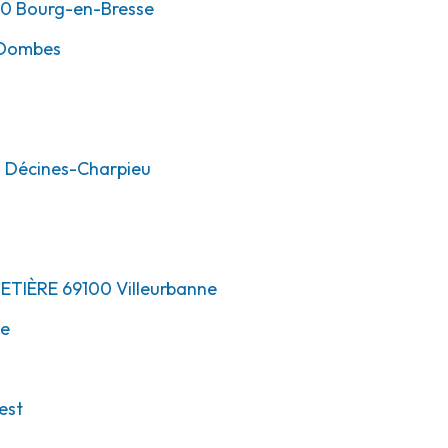
00
Bourg-en-Bresse
-Dombes
0
Décines-Charpieu
METIÈRE
69100
Villeurbanne
ne
est