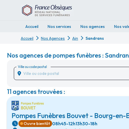
Accueil
Nos services
Nos agences
Nos val
Accueil
Nos Agences
Ain
Sandrans
Nos agences de pompes funèbres : Sandrans
Ville ou code postal
11 agences trouvées :
Pompes Funèbres Bouvet - Bourg-en-
08h45-12h
13h30-18h
Ouvre bientôt