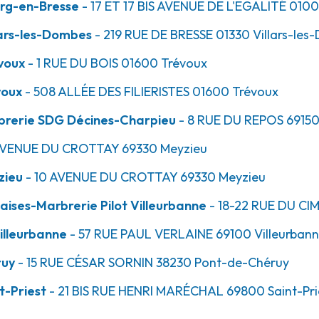
rg-en-Bresse
- 17 ET 17 BIS AVENUE DE L'EGALITÉ
010
ars-les-Dombes
- 219 RUE DE BRESSE
01330
Villars-les
44.1km
arbrerie Pilot -
voux
- 1 RUE DU BOIS
01600
Trévoux
voux
- 508 ALLÉE DES FILIERISTES
01600
Trévoux
brerie SDG Décines-Charpieu
- 8 RUE DU REPOS
6915
AVENUE DU CROTTAY
69330
Meyzieu
zieu
- 10 AVENUE DU CROTTAY
69330
Meyzieu
ises-Marbrerie Pilot Villeurbanne
- 18-22 RUE DU CI
44.8km
ne - Verlaine
illeurbanne
- 57 RUE PAUL VERLAINE
69100
Villeurban
ruy
- 15 RUE CÉSAR SORNIN
38230
Pont-de-Chéruy
t-Priest
- 21 BIS RUE HENRI MARÉCHAL
69800
Saint-Pri