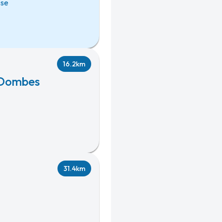
sse
16.2km
s-Dombes
31.4km