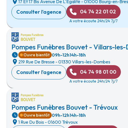
17 Et 17 Bis Avenue De L'Egalité
-
01000 Bourg-en-Bre
04 74 22 01 02
Consulter l'agence
A votre écoute 24h/24 7j/7
Pompes Funèbres Bouvet - Villars-le
09h-12h
14h-18h
Ouvre bientôt
219 Rue De Bresse
-
01330 Villars-les-Dombes
04 74 98 01 00
Consulter l'agence
A votre écoute 24h/24 7j/7
Pompes Funèbres Bouvet - Trévoux
09h-12h
14h-18h
Ouvre bientôt
1 Rue Du Bois
-
01600 Trévoux