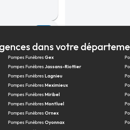
32.1km
gences dans votre départeme
Pompes Funèbres
Gex
Po
Pompes Funèbres
Jassans-Riottier
Po
Pompes Funèbres
Lagnieu
Po
Pompes Funèbres
Meximieux
Po
43.3km
Pompes Funèbres
Miribel
Po
arpieu
Pompes Funèbres
Montluel
Po
Pompes Funèbres
Ornex
Po
Pompes Funèbres
Oyonnax
Po