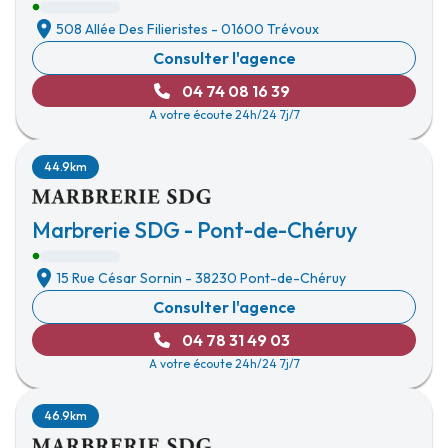
508 Allée Des Filieristes
-
01600 Trévoux
Consulter l'agence
04 74 08 16 39
A votre écoute 24h/24 7j/7
44.9km
Marbrerie SDG - Pont-de-Chéruy
15 Rue César Sornin
-
38230 Pont-de-Chéruy
Consulter l'agence
04 78 31 49 03
A votre écoute 24h/24 7j/7
46.9km