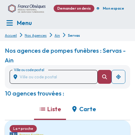
Demander un devis
Mon espace
Menu
Accueil
Nos Agences
Ain
Servas
Nos agences de pompes funèbres : Servas -
Ain
Ville ou code postal
10 agences trouvées :
Liste
Carte
La + proche