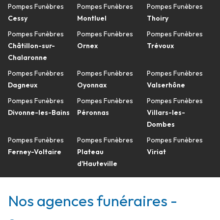
Pompes Funèbres
Pompes Funèbres
Pompes Funèbres
Cessy
Montluel
Thoiry
Pompes Funèbres
Pompes Funèbres
Pompes Funèbres
Châtillon-sur-
Ornex
Trévoux
Chalaronne
Pompes Funèbres
Pompes Funèbres
Pompes Funèbres
Dagneux
Oyonnax
Valserhône
Pompes Funèbres
Pompes Funèbres
Pompes Funèbres
Divonne-les-Bains
Péronnas
Villars-les-
Dombes
Pompes Funèbres
Pompes Funèbres
Pompes Funèbres
Ferney-Voltaire
Plateau
Viriat
d'Hauteville
Nos agences funéraires -