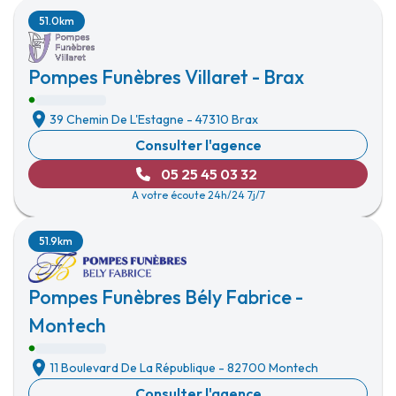
51.0km
Pompes Funèbres Villaret - Brax
39 Chemin De L'Estagne
-
47310 Brax
Consulter l'agence
05 25 45 03 32
A votre écoute 24h/24 7j/7
51.9km
Pompes Funèbres Bély Fabrice -
Montech
11 Boulevard De La République
-
82700 Montech
Consulter l'agence