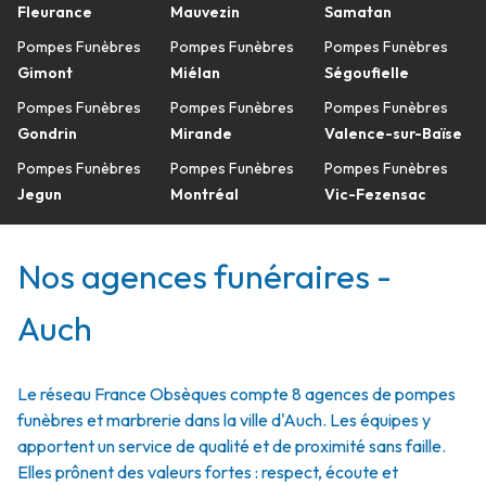
Fleurance
Mauvezin
Samatan
Pompes Funèbres
Pompes Funèbres
Pompes Funèbres
Gimont
Miélan
Ségoufielle
Pompes Funèbres
Pompes Funèbres
Pompes Funèbres
Gondrin
Mirande
Valence-sur-Baïse
Pompes Funèbres
Pompes Funèbres
Pompes Funèbres
Jegun
Montréal
Vic-Fezensac
Nos agences funéraires -
Auch
Le réseau France Obsèques compte 8 agences de pompes
funèbres et marbrerie dans la ville d'Auch. Les équipes y
apportent un service de qualité et de proximité sans faille.
Elles prônent des valeurs fortes : respect, écoute et