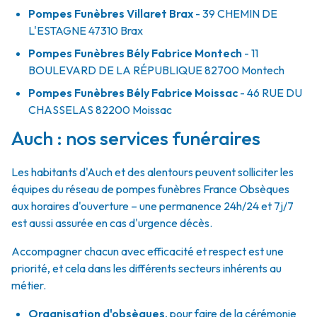
Pompes Funèbres Villaret Brax
- 39 CHEMIN DE
L'ESTAGNE
47310
Brax
Pompes Funèbres Bély Fabrice Montech
- 11
BOULEVARD DE LA RÉPUBLIQUE
82700
Montech
Pompes Funèbres Bély Fabrice Moissac
- 46 RUE DU
CHASSELAS
82200
Moissac
Auch : nos services funéraires
Les habitants d'Auch et des alentours peuvent solliciter les
équipes du réseau de pompes funèbres France Obsèques
aux horaires d'ouverture – une permanence 24h/24 et 7j/7
est aussi assurée en cas d'urgence décès.
Accompagner chacun avec efficacité et respect est une
priorité, et cela dans les différents secteurs inhérents au
métier.
Organisation d'obsèques
,
pour faire de la cérémonie