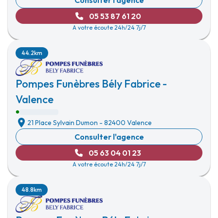
Consulter l'agence
05 53 87 61 20
A votre écoute 24h/24 7j/7
44.2km
Pompes Funèbres Bély Fabrice -
Valence
21 Place Sylvain Dumon
-
82400 Valence
Consulter l'agence
05 63 04 01 23
A votre écoute 24h/24 7j/7
48.8km