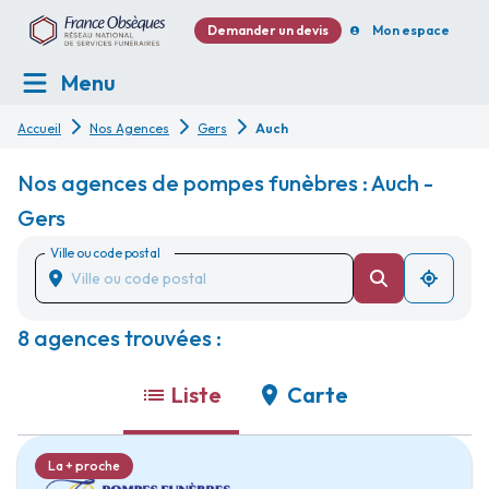
Demander un devis
Mon espace
Menu
Accueil
Nos Agences
Gers
Auch
Nos agences de pompes funèbres : Auch -
Gers
Ville ou code postal
8 agences trouvées :
Liste
Carte
La + proche