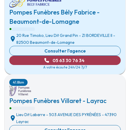
Pompes Funèbres Bély Fabrice -
Beaumont-de-Lomagne
20 Rue Timoko, Lieu Dit Grand Pin
-
ZI BORDEVILLE II
-
82500 Beaumont-de-Lomagne
Consulter l'agence
05 63 30 76 34
A votre écoute 24h/24 7j/7
41.8km
Pompes Funèbres Villaret - Layrac
Lieu Dit Labarre
-
503 AVENUE DES PYRÉNÉES
-
47390
Layrac