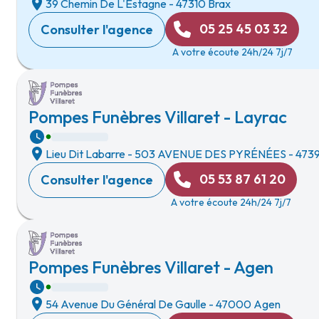
39 Chemin De L'Estagne
-
47310 Brax
05 25 45 03 32
Consulter l'agence
A votre écoute 24h/24 7j/7
Pompes Funèbres Villaret - Layrac
Lieu Dit Labarre
-
503 AVENUE DES PYRÉNÉES
-
4739
05 53 87 61 20
Consulter l'agence
A votre écoute 24h/24 7j/7
Pompes Funèbres Villaret - Agen
54 Avenue Du Général De Gaulle
-
47000 Agen