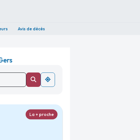
eurs
Avis de décès
Gers
La + proche