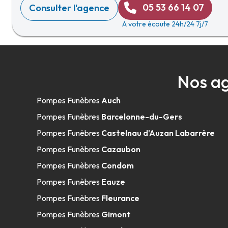
05 53 66 14 07
Consulter l'agence
A votre écoute 24h/24 7j/7
Nos ag
Pompes Funèbres
Auch
Pompes Funèbres
Barcelonne-du-Gers
Pompes Funèbres
Castelnau d'Auzan Labarrère
Pompes Funèbres
Cazaubon
Pompes Funèbres
Condom
Pompes Funèbres
Eauze
Pompes Funèbres
Fleurance
Pompes Funèbres
Gimont