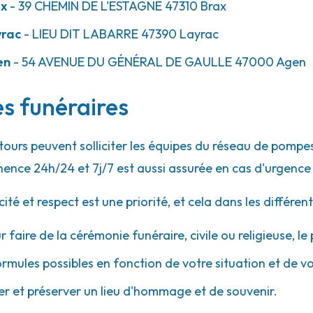
ax
- 39 CHEMIN DE L'ESTAGNE
47310
Brax
yrac
- LIEU DIT LABARRE
47390
Layrac
en
- 54 AVENUE DU GÉNÉRAL DE GAULLE
47000
Agen
es funéraires
ntours peuvent solliciter les équipes du réseau de pom
ence 24h/24 et 7j/7 est aussi assurée en cas d'urgence
 et respect est une priorité, et cela dans les différent
r faire de la cérémonie funéraire, civile ou religieuse, l
ormules possibles en fonction de votre situation et de v
 et préserver un lieu d'hommage et de souvenir.