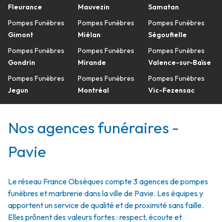
Fleurance
Mauvezin
Samatan
Pompes Funèbres
Pompes Funèbres
Pompes Funèbres
Gimont
Miélan
Ségoufielle
Pompes Funèbres
Pompes Funèbres
Pompes Funèbres
Gondrin
Mirande
Valence-sur-Baïse
Pompes Funèbres
Pompes Funèbres
Pompes Funèbres
Jegun
Montréal
Vic-Fezensac
Nos agences funéraires -
Pavie
Le réseau France Obsèques compte 3 agences de pompes
funèbres et marbrerie dans la ville de Pavie. Les équipes y
apportent un service de qualité et de proximité sans faille.
Elles prônent des valeurs fortes : respect, écoute et