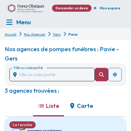
Demander un devis
Mon espace
Menu
Accueil
Nos Agences
Gers
Pavie
Nos agences de pompes funèbres : Pavie -
Gers
Ville ou code postal
3 agences trouvées :
Liste
Carte
La + proche