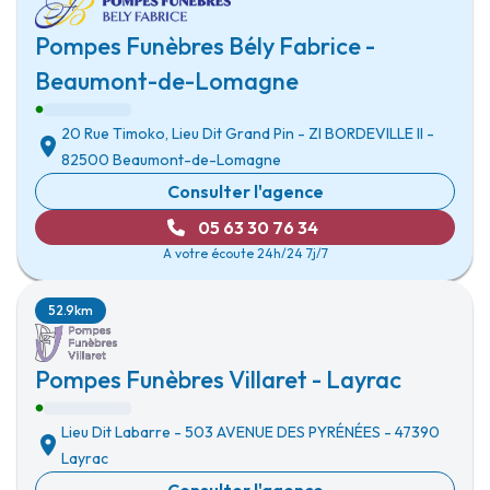
Pompes Funèbres Bély Fabrice -
Beaumont-de-Lomagne
20 Rue Timoko, Lieu Dit Grand Pin
-
ZI BORDEVILLE II
-
82500 Beaumont-de-Lomagne
Consulter l'agence
05 63 30 76 34
A votre écoute 24h/24 7j/7
52.9km
Pompes Funèbres Villaret - Layrac
Lieu Dit Labarre
-
503 AVENUE DES PYRÉNÉES
-
47390
Layrac