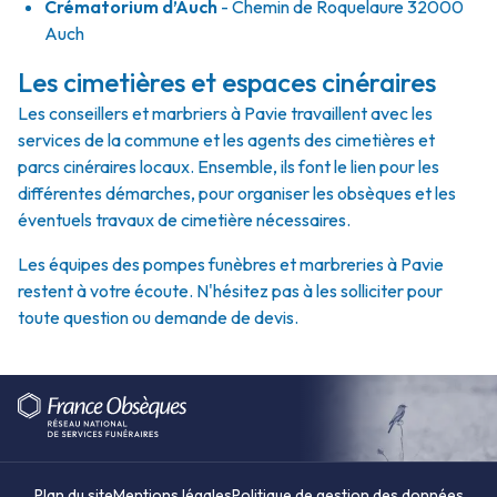
Crématorium d’Auch
- Chemin de Roquelaure 32000
Auch
Les cimetières et espaces cinéraires
Les conseillers et marbriers à Pavie travaillent avec les
services de la commune et les agents des cimetières et
parcs cinéraires locaux. Ensemble, ils font le lien pour les
différentes démarches, pour organiser les obsèques et les
éventuels travaux de cimetière nécessaires.
Les équipes des pompes funèbres et marbreries à Pavie
restent à votre écoute. N'hésitez pas à les solliciter pour
toute question ou demande de devis.
Plan du site
Mentions légales
Politique de gestion des données