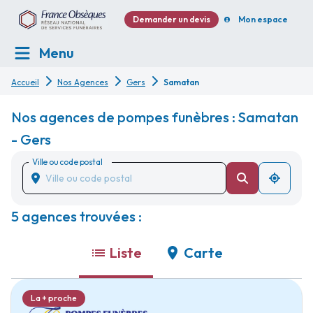
Demander un devis
Mon espace
Menu
Accueil
Nos Agences
Gers
Samatan
Nos agences de pompes funèbres : Samatan
- Gers
Ville ou code postal
5 agences trouvées :
Liste
Carte
La + proche