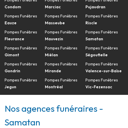
Pompes Funèbres
Pompes Funèbres
Pompes Funèbres
Condom
Marciac
Pujaudran
Pompes Funèbres
Pompes Funèbres
Pompes Funèbres
Eauze
Masseube
Riscle
Pompes Funèbres
Pompes Funèbres
Pompes Funèbres
Fleurance
Mauvezin
Samatan
Pompes Funèbres
Pompes Funèbres
Pompes Funèbres
Gimont
Miélan
Ségoufielle
Pompes Funèbres
Pompes Funèbres
Pompes Funèbres
Gondrin
Mirande
Valence-sur-Baïse
Pompes Funèbres
Pompes Funèbres
Pompes Funèbres
Jegun
Montréal
Vic-Fezensac
Nos agences funéraires -
Samatan