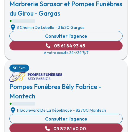
Marbrerie Sarasar et Pompes Funèbres
du Girou - Gargas
8 Chemin De Labelle
-
31620 Gargas
Consulter l'agence
05 61 84 93 45
A votre écoute 24h/24 7j/7
50.5km
Pompes Funèbres Bély Fabrice -
Montech
11 Boulevard De La République
-
82700 Montech
Consulter l'agence
05 82 81 60 00