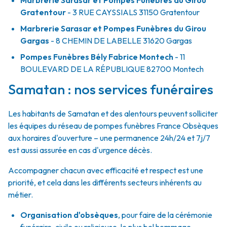
Marbrerie Sarasar et Pompes Funèbres du Girou
Gratentour
- 3 RUE CAYSSIALS
31150
Gratentour
Marbrerie Sarasar et Pompes Funèbres du Girou
Gargas
- 8 CHEMIN DE LABELLE
31620
Gargas
Pompes Funèbres Bély Fabrice Montech
- 11
BOULEVARD DE LA RÉPUBLIQUE
82700
Montech
Samatan : nos services funéraires
Les habitants de Samatan et des alentours peuvent solliciter
les équipes du réseau de pompes funèbres France Obsèques
aux horaires d'ouverture – une permanence 24h/24 et 7j/7
est aussi assurée en cas d'urgence décès.
Accompagner chacun avec efficacité et respect est une
priorité, et cela dans les différents secteurs inhérents au
métier.
Organisation d'obsèques
,
pour faire de la cérémonie