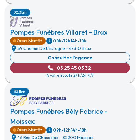
32.3km
Pompes Funèbres Villaret - Brax
08h-12h
14h-18h
Ouvre bientôt
39 Chemin De L'Estagne
-
47310 Brax
Consulter l'agence
05 25 45 03 32
A votre écoute 24h/24 7j/7
33.1km
Pompes Funèbres Bély Fabrice -
Moissac
09h-12h
14h-18h
Ouvre bientôt
46 Rue Du Chasselas
-
82200 Moissac