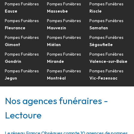
Pompes Funèbres
Pompes Funèbres
Pompes Funèbres
Eauze
Masseube
Riscle
Pompes Funèbres
Pompes Funèbres
Pompes Funèbres
Fleurance
Mauvezin
Samatan
Pompes Funèbres
Pompes Funèbres
Pompes Funèbres
Gimont
Miélan
Ségoufielle
Pompes Funèbres
Pompes Funèbres
Pompes Funèbres
Gondrin
Mirande
Valence-sur-Baïse
Pompes Funèbres
Pompes Funèbres
Pompes Funèbres
Jegun
Montréal
Vic-Fezensac
Nos agences funéraires -
Lectoure
Le réseau France Obsèques compte 10 agences de pompes