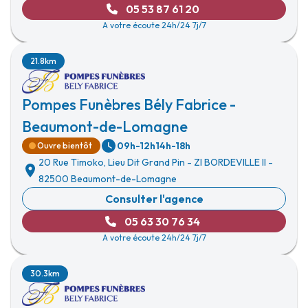
05 53 87 61 20
A votre écoute 24h/24 7j/7
21.8km
Pompes Funèbres Bély Fabrice -
Beaumont-de-Lomagne
09h-12h
14h-18h
Ouvre bientôt
20 Rue Timoko, Lieu Dit Grand Pin
-
ZI BORDEVILLE II
-
82500 Beaumont-de-Lomagne
Consulter l'agence
05 63 30 76 34
A votre écoute 24h/24 7j/7
30.3km