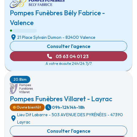
Pompes Funèbres Bély Fabrice -
Valence
21 Place Sylvain Dumon
-
82400 Valence
Consulter l'agence
05 63 04 01 23
A votre écoute 24h/24 7j/7
20.8km
Pompes Funèbres Villaret - Layrac
09h-12h
14h-18h
Ouvre bientôt
Lieu Dit Labarre
-
503 AVENUE DES PYRÉNÉES
-
47390
Layrac
Consulter l'agence