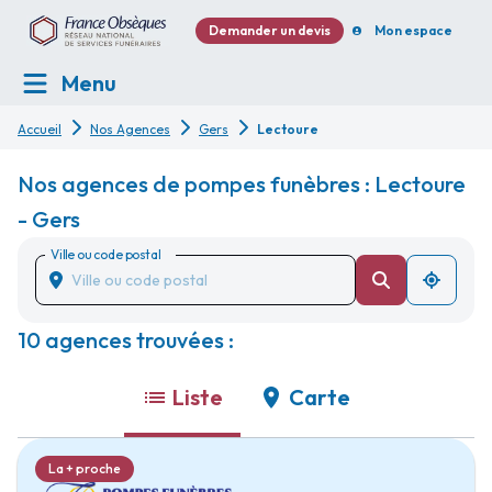
Demander un devis
Mon espace
Menu
Accueil
Nos Agences
Gers
Lectoure
Nos agences de pompes funèbres : Lectoure
- Gers
Ville ou code postal
10 agences trouvées :
Liste
Carte
La + proche