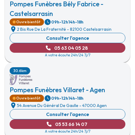
Pompes Funèbres Bély Fabrice -
Castelsarrasin
09h-12h
14h-18h
Ouvre bientôt
2 Bis Rue De La Fraternité
-
82100 Castelsarrasin
Consulter l'agence
05 63 04 05 28
A votre écoute 24h/24 7j/7
30.6km
Pompes Funèbres Villaret - Agen
09h-12h
14h-18h
Ouvre bientôt
54 Avenue Du Général De Gaulle
-
47000 Agen
Consulter l'agence
05 53 66 14 07
A votre écoute 24h/24 7j/7