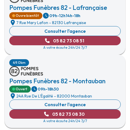
Pompes Funèbres 82 - Lafrançaise
09h-12h
14h-18h
Ouvre bientôt
7 Rue Mary Lafon
-
82130 Lafrançaise
Consulter l'agence
05 82 73 08 51
A votre écoute 24h/24 7j/7
49.0km
Pompes Funèbres 82 - Montauban
09h-18h30
Ouvert
24A Rue De L'Égalité
-
82000 Montauban
Consulter l'agence
05 82 73 08 30
A votre écoute 24h/24 7j/7