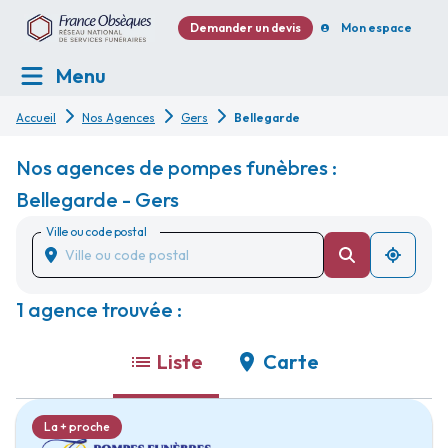
Demander un devis
Mon espace
Menu
Accueil
Nos Agences
Gers
Bellegarde
Nos agences de pompes funèbres :
Bellegarde - Gers
Ville ou code postal
1 agence trouvée :
Liste
Carte
La + proche