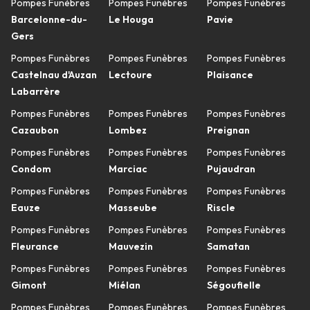
Pompes Funèbres
Pompes Funèbres
Pompes Funèbres
Barcelonne-du-
Le Houga
Pavie
Gers
Pompes Funèbres
Pompes Funèbres
Pompes Funèbres
Castelnau d'Auzan
Lectoure
Plaisance
Labarrère
Pompes Funèbres
Pompes Funèbres
Pompes Funèbres
Cazaubon
Lombez
Preignan
Pompes Funèbres
Pompes Funèbres
Pompes Funèbres
Condom
Marciac
Pujaudran
Pompes Funèbres
Pompes Funèbres
Pompes Funèbres
Eauze
Masseube
Riscle
Pompes Funèbres
Pompes Funèbres
Pompes Funèbres
Fleurance
Mauvezin
Samatan
Pompes Funèbres
Pompes Funèbres
Pompes Funèbres
Gimont
Miélan
Ségoufielle
Pompes Funèbres
Pompes Funèbres
Pompes Funèbres