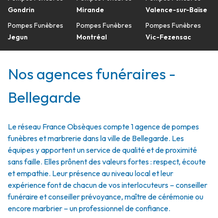
Gondrin
Mirande
Valence-sur-Baïse
Pompes Funèbres
Pompes Funèbres
Pompes Funèbres
Jegun
Montréal
Vic-Fezensac
Nos agences funéraires -
Bellegarde
Le réseau France Obsèques compte 1 agence de pompes
funèbres et marbrerie dans la ville de Bellegarde. Les
équipes y apportent un service de qualité et de proximité
sans faille. Elles prônent des valeurs fortes : respect, écoute
et empathie. Leur présence au niveau local et leur
expérience font de chacun de vos interlocuteurs – conseiller
funéraire et conseiller prévoyance, maître de cérémonie ou
encore marbrier – un professionnel de confiance.