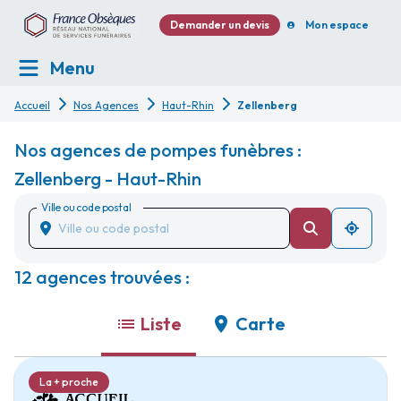
Demander un devis
Mon espace
Menu
Accueil
Nos Agences
Haut-Rhin
Zellenberg
Nos agences de pompes funèbres :
Zellenberg - Haut-Rhin
Ville ou code postal
12 agences trouvées :
Liste
Carte
La + proche