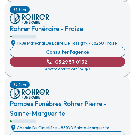
26.8km
Rohrer Funéraire - Fraize
1 Rue Maréchal De Lattre De Tassigny
-
88230 Fraize
Consulter l'agence
03 29 57 01 32
A votre écoute 24h/24 7j/7
27.4km
Pompes Funèbres Rohrer Pierre -
Sainte-Marguerite
Chemin Du Cimetière
-
88100 Sainte-Marguerite