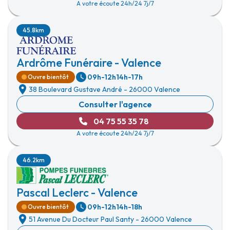
A votre écoute 24h/24 7j/7
45.8km
Ardrôme Funéraire - Valence
09h-12h
14h-17h
Ouvre bientôt
38 Boulevard Gustave André
-
26000 Valence
Consulter l'agence
04 75 55 35 78
A votre écoute 24h/24 7j/7
46.2km
Pascal Leclerc - Valence
09h-12h
14h-18h
Ouvre bientôt
51 Avenue Du Docteur Paul Santy
-
26000 Valence