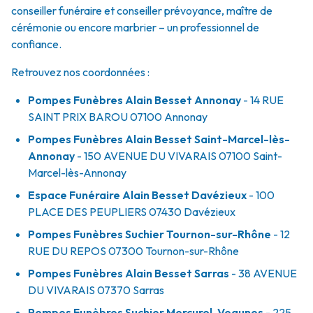
conseiller funéraire et conseiller prévoyance, maître de
cérémonie ou encore marbrier – un professionnel de
confiance.
Retrouvez nos coordonnées :
Pompes Funèbres Alain Besset Annonay
- 14 RUE
SAINT PRIX BAROU
07100
Annonay
Pompes Funèbres Alain Besset Saint-Marcel-lès-
Annonay
- 150 AVENUE DU VIVARAIS
07100
Saint-
Marcel-lès-Annonay
Espace Funéraire Alain Besset Davézieux
- 100
PLACE DES PEUPLIERS
07430
Davézieux
Pompes Funèbres Suchier Tournon-sur-Rhône
- 12
RUE DU REPOS
07300
Tournon-sur-Rhône
Pompes Funèbres Alain Besset Sarras
- 38 AVENUE
DU VIVARAIS
07370
Sarras
Pompes Funèbres Suchier Mercurol-Veaunes
- 225