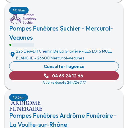
40.8km
Pompes Funèbres Suchier - Mercurol-
Veaunes
225 Lieu-Dit Chemin De La Gravière
-
LES LOTS MULE
BLANCHE
-
26600 Mercurol-Veaunes
Consulter l'agence
04 69 24 12 66
A votre écoute 24h/24 7j/7
43.5km
Pompes Funèbres Ardrôme Funéraire -
La Voulte-sur-Rhône