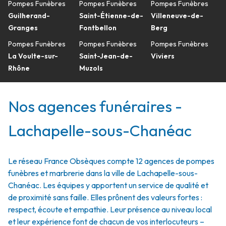
Pompes Funèbres
Pompes Funèbres
Pompes Funèbres
Guilherand-
Saint-Étienne-de-
Villeneuve-de-
Granges
Fontbellon
Berg
Pompes Funèbres
Pompes Funèbres
Pompes Funèbres
La Voulte-sur-
Saint-Jean-de-
Viviers
Rhône
Muzols
Nos agences funéraires -
Lachapelle-sous-Chanéac
Le réseau France Obsèques compte 12 agences de pompes
funèbres et marbrerie dans la ville de Lachapelle-sous-
Chanéac. Les équipes y apportent un service de qualité et
de proximité sans faille. Elles prônent des valeurs fortes :
respect, écoute et empathie. Leur présence au niveau local
et leur expérience font de chacun de vos interlocuteurs –