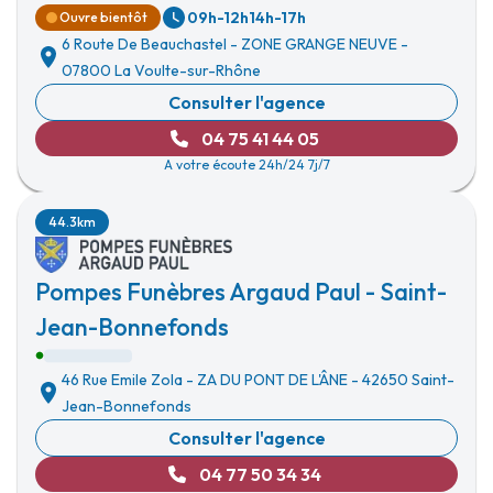
09h-12h
14h-17h
Ouvre bientôt
6 Route De Beauchastel
-
ZONE GRANGE NEUVE
-
07800 La Voulte-sur-Rhône
Consulter l'agence
04 75 41 44 05
A votre écoute 24h/24 7j/7
44.3km
Pompes Funèbres Argaud Paul - Saint-
Jean-Bonnefonds
46 Rue Emile Zola
-
ZA DU PONT DE L'ÂNE
-
42650 Saint-
Jean-Bonnefonds
Consulter l'agence
04 77 50 34 34