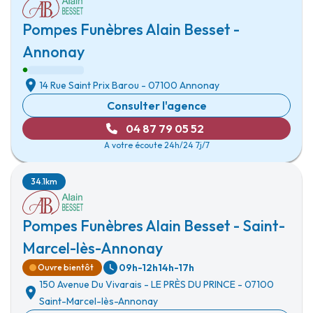
Pompes Funèbres Alain Besset -
Annonay
14 Rue Saint Prix Barou
-
07100 Annonay
Consulter l'agence
04 87 79 05 52
A votre écoute 24h/24 7j/7
34.1km
Pompes Funèbres Alain Besset - Saint-
Marcel-lès-Annonay
09h-12h
14h-17h
Ouvre bientôt
150 Avenue Du Vivarais
-
LE PRÈS DU PRINCE
-
07100
Saint-Marcel-lès-Annonay